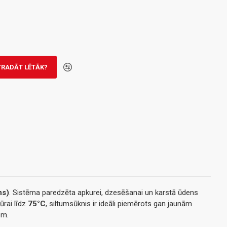
TRADĀT LĒTĀK?
ns)
. Sistēma paredzēta apkurei, dzesēšanai un karstā ūdens
ūrai līdz
75°C
, siltumsūknis ir ideāli piemērots gan jaunām
em.