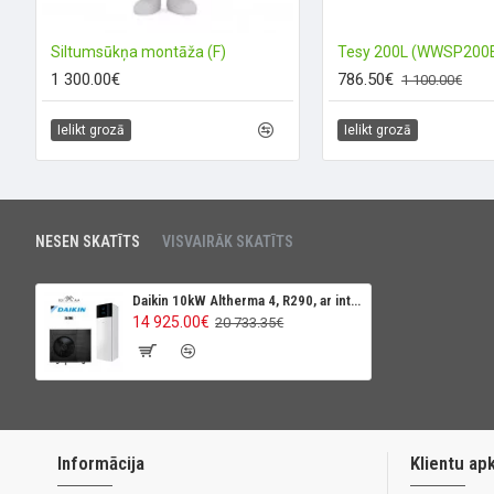
Siltumsūkņa montāža (F)
Tesy 200L (WWSP200
1 300.00€
786.50€
1 100.00€
Ielikt grozā
Ielikt grozā
NESEN SKATĪTS
VISVAIRĀK SKATĪTS
Daikin 10kW Altherma 4, R290, ar integrētu karstā ūdens tvertni 230L
14 925.00€
20 733.35€
Informācija
Klientu ap