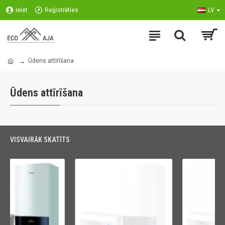
Ieiet
Reģistrēties
LV
Ūdens attīrīšana
Ūdens attīrīšana
VISVAIRĀK SKATĪTS