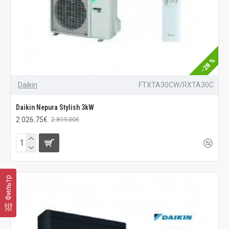
-28 %
Daikin
FTXTA30CW/RXTA30C
Daikin Nepura Stylish 3kW
2 026.75€
2 819.30€
Фильтр