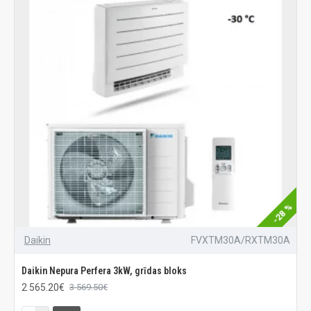
-28 %
Daikin
FVXTM30A/RXTM30A
Daikin Nepura Perfera 3kW, grīdas bloks
2 565.20€
3 569.50€