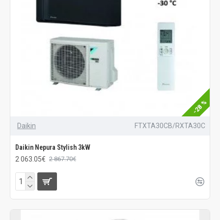
-28 %
Daikin
FTXTA30CB/RXTA30C
Daikin Nepura Stylish 3kW
2 063.05€
2 867.70€