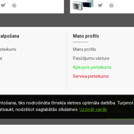
kalpošana
Mans profils
noteikumi
Mans profils
te
Pasūtījumu vēsture
Apkopes pieteikums
Servisa pieteikums
tošanai, tiks nodrošināta tīmekļa vietnes optimāla darbība. Turpinot 
t atsaukt, nodzēšot saglabātās sīkdatnes.
Uzzināt vairāk