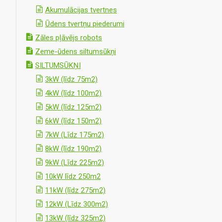
Akumulācijas tvertnes
Ūdens tvertņu piederumi
Zāles pļāvējs robots
Zeme-ūdens siltumsūkņi
SILTUMSŪKŅI
3kW (līdz 75m2)
4kW (līdz 100m2)
5kW (līdz 125m2)
6kW (līdz 150m2)
7kW (Līdz 175m2)
8kW (līdz 190m2)
9kW (Līdz 225m2)
10kW līdz 250m2
11kW (līdz 275m2)
12kW (Līdz 300m2)
13kW (līdz 325m2)