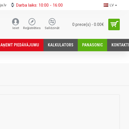
Darba laiks: 10:00 - 16:00
a.lv
LV
0 prece(s) - 0.00€
Ieiet
Reģistrēties
Salīdzināt
SАŅEMT PIEDĀVĀJUMU
KALKULATORS
PANASONIC
KONTAKT