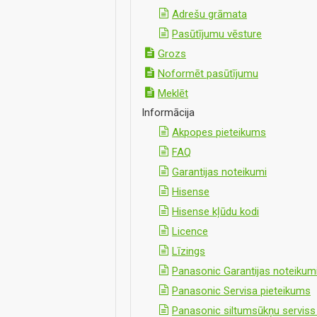
Adrešu grāmata
Pasūtījumu vēsture
Grozs
Noformēt pasūtījumu
Meklēt
Informācija
Akpopes pieteikums
FAQ
Garantijas noteikumi
Hisense
Hisense kļūdu kodi
Licence
Līzings
Panasonic Garantijas noteikum
Panasonic Servisa pieteikums
Panasonic siltumsūkņu servis