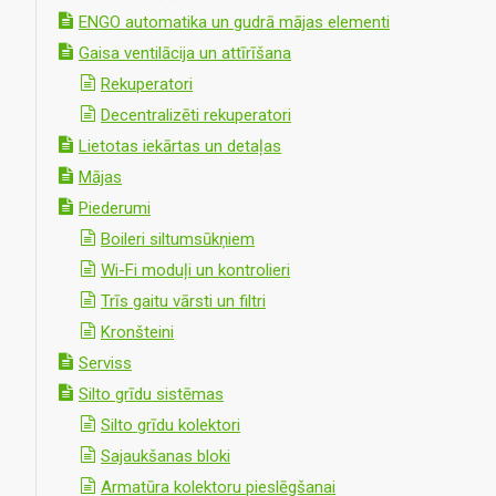
ENGO automatika un gudrā mājas elementi
Gaisa ventilācija un attīrīšana
Rekuperatori
Decentralizēti rekuperatori
Lietotas iekārtas un detaļas
Mājas
Piederumi
Boileri siltumsūkņiem
Wi-Fi moduļi un kontrolieri
Trīs gaitu vārsti un filtri
Kronšteini
Serviss
Silto grīdu sistēmas
Silto grīdu kolektori
Sajaukšanas bloki
Armatūra kolektoru pieslēgšanai