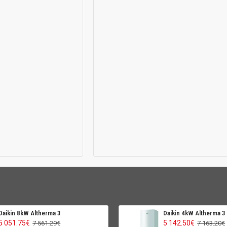
Daikin 8kW Altherma 3
Daikin 4kW Altherma 3
5 051.75€
5 142.50€
7 561.29€
7 163.20€