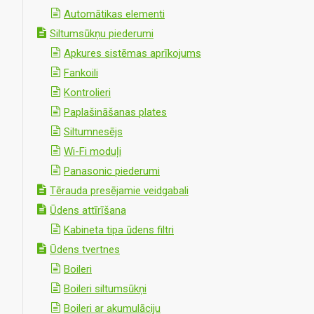
Automātikas elementi
Siltumsūkņu piederumi
Apkures sistēmas aprīkojums
Fankoili
Kontrolieri
Paplašināšanas plates
Siltumnesējs
Wi-Fi moduļi
Panasonic piederumi
Tērauda presējamie veidgabali
Ūdens attīrīšana
Kabineta tipa ūdens filtri
Ūdens tvertnes
Boileri
Boileri siltumsūkņi
Boileri ar akumulāciju