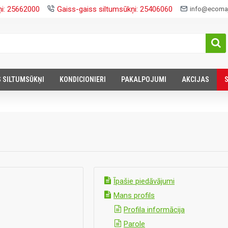
ņi: 25662000
Gaiss-gaiss siltumsūkņi: 25406060
info@ecomaj
S SILTUMSŪKŅI
KONDICIONIERI
PAKALPOJUMI
AKCIJAS
Īpašie piedāvājumi
Mans profils
Profila informācija
Parole