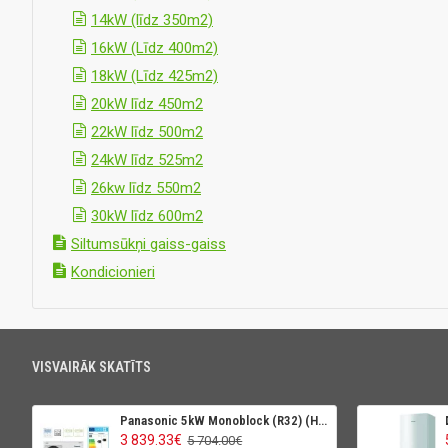
14kW (līdz 350m2)
16kW (Līdz 400m2)
18kW (Līdz 425m2)
20kW līdz 450m2
22kW līdz 500m2
24kW līdz 525m2
26kw līdz 550m2
30kW līdz 600m2
Siltumsūkņi gaiss-gaiss
Kondicionieri
VISVAIRĀK SKATĪTS
Panasonic 5kW Monoblock (R32) (High Perfomance)
3 839.33€
5 704.00€