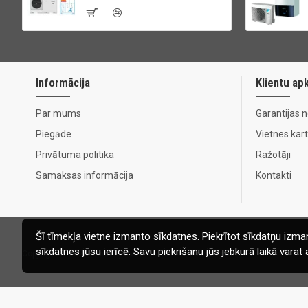
Informācija
Klientu ap
Par mums
Garantijas 
Piegāde
Vietnes kar
Privātuma politika
Ražotāji
Samaksas informācija
Kontakti
Šī tīmekļa vietne izmanto sīkdatnes. Piekrītot sīkdatņu izman
sīkdatnes jūsu ierīcē. Savu piekrišanu jūs jebkurā laikā vara
Copyright © 2020, Ecomaja.lv. Visas tiesības aizsargātas