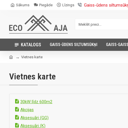
Gaiss-ūdens siltumsūk
Sākums
Piegāde
Līzings
KATALOGS
GAISS-ŪDENS SILTUMSŪKŅI
GAISS-GAIS
Vietnes karte
Vietnes karte
30kW līdz 600m2
Akcijas
Aksesuāri (GG)
Aksesuāri (K)