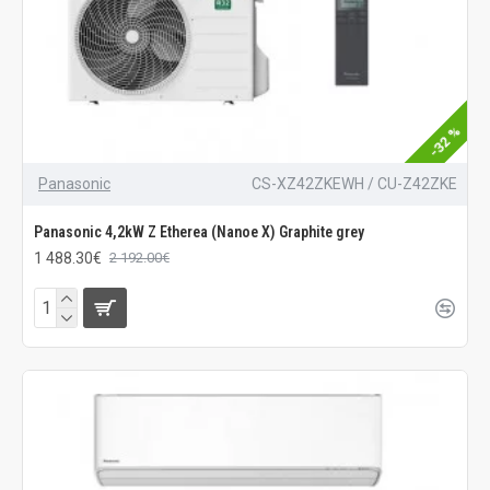
-32 %
Panasonic
CS-XZ42ZKEWH / CU-Z42ZKE
Panasonic 4,2kW Z Etherea (Nanoe X) Graphite grey
1 488.30€
2 192.00€