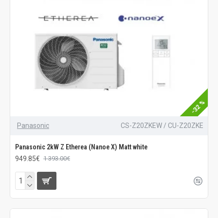
-32 %
Panasonic
CS-Z20ZKEW / CU-Z20ZKE
Panasonic 2kW Z Etherea (Nanoe X) Matt white
949.85€
1 393.00€