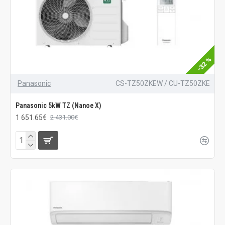
-32 %
Panasonic
CS-TZ50ZKEW / CU-TZ50ZKE
Panasonic 5kW TZ (Nanoe X)
1 651.65€
2 431.00€