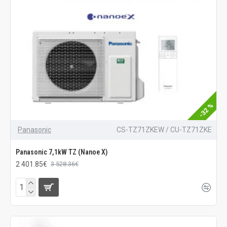
-32 %
Panasonic
CS-TZ71ZKEW / CU-TZ71ZKE
Panasonic 7,1kW TZ (Nanoe X)
2 401.85€
3 528.36€