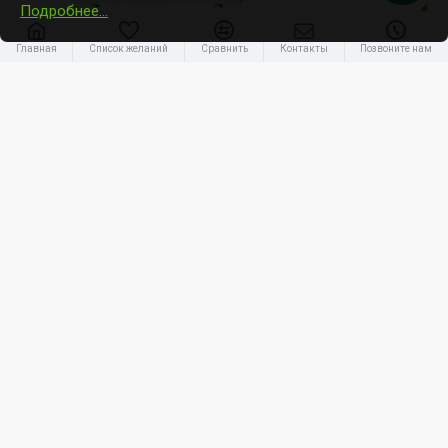
Подробнее…
-32 %
Главная
Список желаний
Сравнить
Контакты
Позвоните нам
Panasonic
CS-Z42ZKEW / CU-Z42ZKE
Panasonic 4,2kW Z Etherea (Nanoe X) Matt white
1 615.35€
2 376.00€