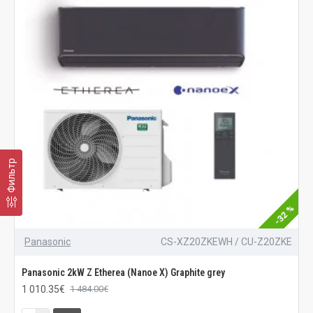
Фильтр
-32 %
Panasonic
CS-XZ20ZKEWH / CU-Z20ZKE
Panasonic 2kW Z Etherea (Nanoe X) Graphite grey
1 010.35€
1 484.00€