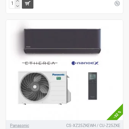
-32 %
Panasonic
CS-XZ25ZKEWH / CU-Z25ZKE