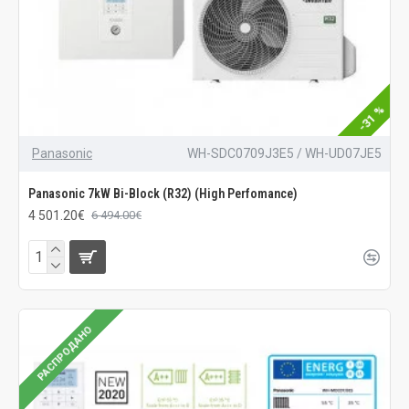
-31 %
Panasonic
WH-SDC0709J3E5 / WH-UD07JE5
Panasonic 7kW Bi-Block (R32) (High Perfomance)
4 501.20€
6 494.00€
РАСПРОДАНО