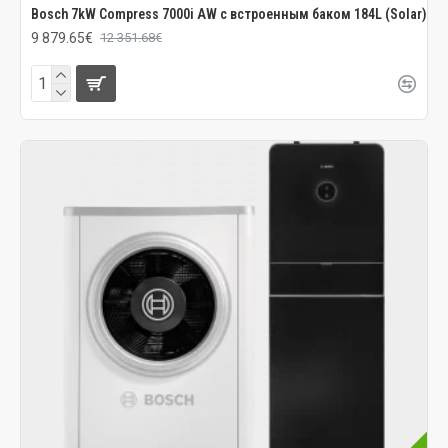
Bosch 7kW Compress 7000i AW с встроенным баком 184L (Solar)
9 879.65€
12 351.68€