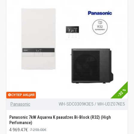
-32 %
СУПЕР АКЦИЯ
Panasonic
WH-SDC0309K3E5 / WH-UDZ07KE5
Panasonic 7kW Aquarea K paaudzes Bi-Block (R32) (High
Perfomance)
4 969.47€
7 293.00€