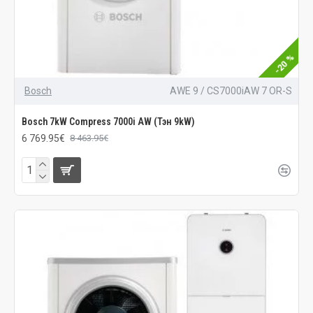
-20 %
Bosch
AWE 9 / CS7000iAW 7 OR-S
Bosch 7kW Compress 7000i AW (Тэн 9kW)
6 769.95€
8 463.95€