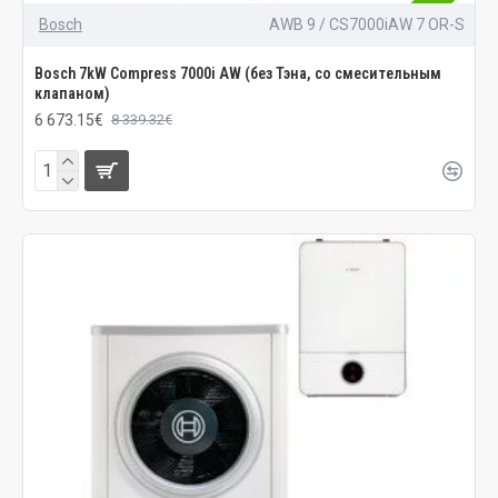
Bosch
AWB 9 / CS7000iAW 7 OR-S
Bosch 7kW Compress 7000i AW (без Тэна, со смесительным
клапаном)
6 673.15€
8 339.32€