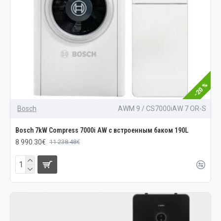
-20 %
Bosch
AWM 9 / CS7000iAW 7 OR-S
Bosch 7kW Compress 7000i AW с встроенным баком 190L
8 990.30€
11 238.48€