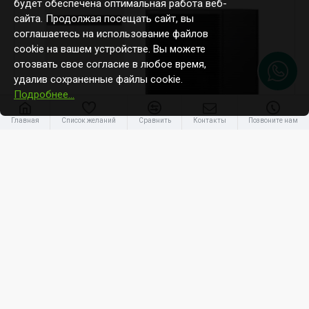
будет обеспечена оптимальная работа веб-
сайта. Продолжая посещать сайт, вы
соглашаетесь на использование файлов
cookie на вашем устройстве. Вы можете
отозвать свое согласие в любое время,
удалив сохраненные файлы cookie.
Подробнее…
-30 %
Главная
Список желаний
Сравнить
Контакты
Позвоните нам
Panasonic
WH-SDC0509L3E5 / WH-WDG07LE5
Panasonic 7kW Aquarea L paaudzes Hydraulic Bi-Block (R290)
5 499.45€
7 846.00€