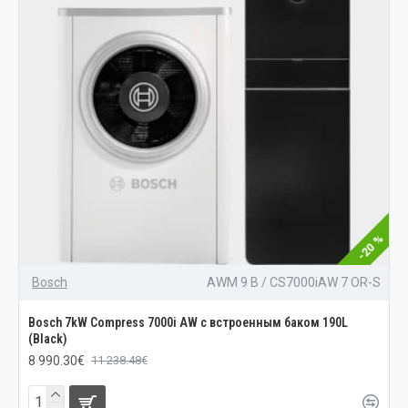
-20 %
Bosch
AWM 9 B / CS7000iAW 7 OR-S
Bosch 7kW Compress 7000i AW с встроенным баком 190L
(Black)
8 990.30€
11 238.48€