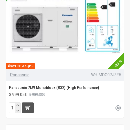
-33 %
СУПЕР АКЦИЯ
Panasonic
WH-MDC07J3E5
Panasonic 7kW Monoblock (R32) (High Perfomance)
3 999.05€
5 989.00€