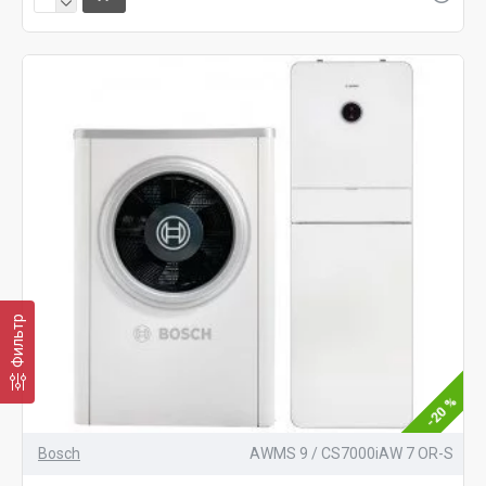
Фильтр
-20 %
Bosch
AWMS 9 / CS7000iAW 7 OR-S