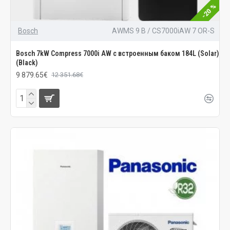
-20 %
Bosch
AWMS 9 B / CS7000iAW 7 OR-S
Bosch 7kW Compress 7000i AW с встроенным баком 184L (Solar)
(Black)
9 879.65€
12 351.68€