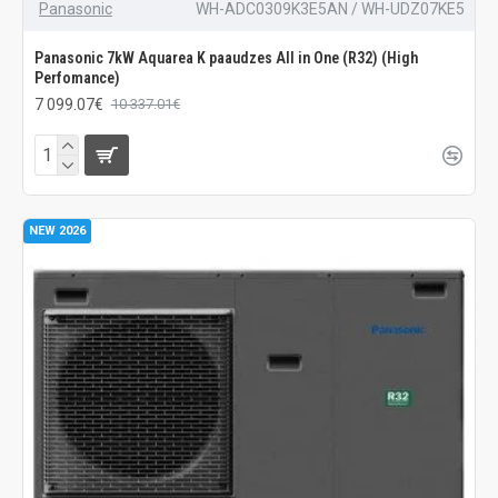
Panasonic
WH-ADC0309K3E5AN / WH-UDZ07KE5
Panasonic 7kW Aquarea K paaudzes All in One (R32) (High
Perfomance)
7 099.07€
10 337.01€
NEW 2026