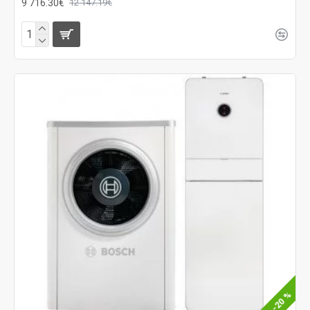
9 716.30€
12 147.19€
-20 %