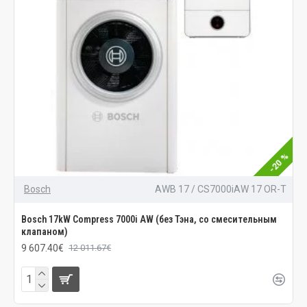
-20 %
Bosch
AWB 17 / CS7000iAW 17 OR-T
Bosch 17kW Compress 7000i AW (без Тэна, со смесительным
клапаном)
9 607.40€
12 011.67€