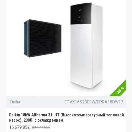
-28 %
Daikin
ETVX16S23E9W/EPRA18DW17
Daikin 18kW Altherma 3 H HT (Высокотемпературный тепловой
насос), 230Л, с охлаждением
16 679.85€
23 177.55€