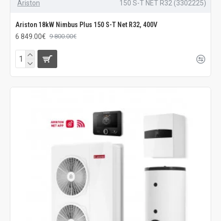
Ariston
150 S-T NET R32 (3302225)
Ariston 18kW Nimbus Plus 150 S-T Net R32, 400V
6 849.00€
9 800.00€