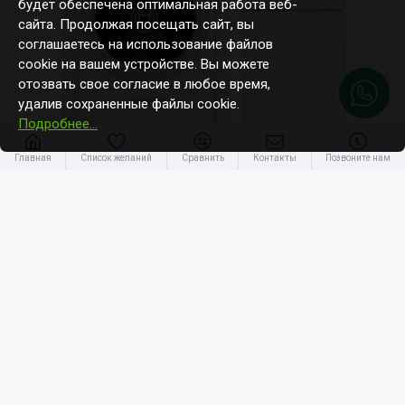
будет обеспечена оптимальная работа веб-
сайта. Продолжая посещать сайт, вы
соглашаетесь на использование файлов
cookie на вашем устройстве. Вы можете
отозвать свое согласие в любое время,
удалив сохраненные файлы cookie.
Подробнее…
-20 %
Главная
Список желаний
Сравнить
Контакты
Позвоните нам
Bosch
AWMS 17 / CS7000iAW 17 OR-T
Bosch 17kW Compress 7000i AW с встроенным баком 184L
(Solar)
13 328.15€
16 666.54€