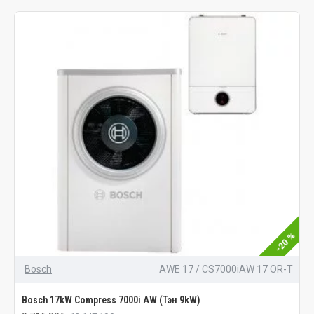
-20 %
Bosch
AWE 17 / CS7000iAW 17 OR-T
Bosch 17kW Compress 7000i AW (Тэн 9kW)