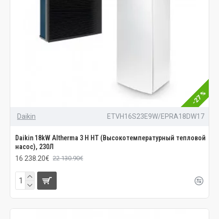
-27 %
Daikin
ETVH16S23E9W/EPRA18DW17
Daikin 18kW Altherma 3 H HT (Высокотемпературный тепловой
насос), 230Л
16 238.20€
22 130.90€