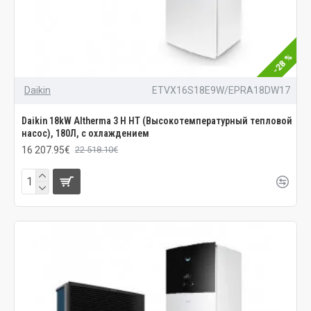
-28 %
Daikin
ETVX16S18E9W/EPRA18DW17
Daikin 18kW Altherma 3 H HT (Высокотемпературный тепловой
насос), 180Л, с охлаждением
16 207.95€
22 518.10€