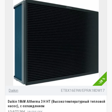
-28 %
Daikin
ETBX16E9W/EPRA18DW17
Daikin 18kW Altherma 3 H HT (Высокотемпературный тепловой
насос), с охлаждением
12 977.25€
18 035.05€