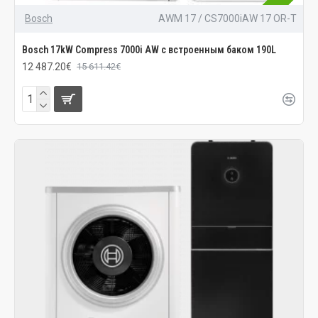
Bosch
AWM 17 / CS7000iAW 17 OR-T
Bosch 17kW Compress 7000i AW с встроенным баком 190L
12 487.20€
15 611.42€