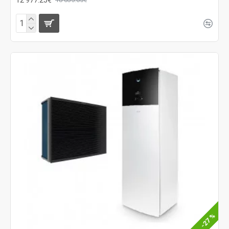
-27 %