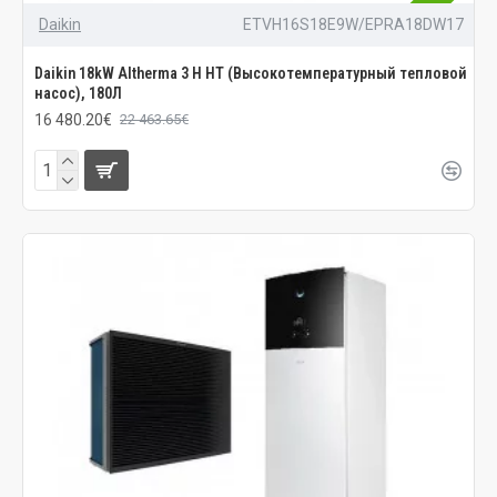
Daikin
ETVH16S18E9W/EPRA18DW17
Daikin 18kW Altherma 3 H HT (Высокотемпературный тепловой
насос), 180Л
16 480.20€
22 463.65€