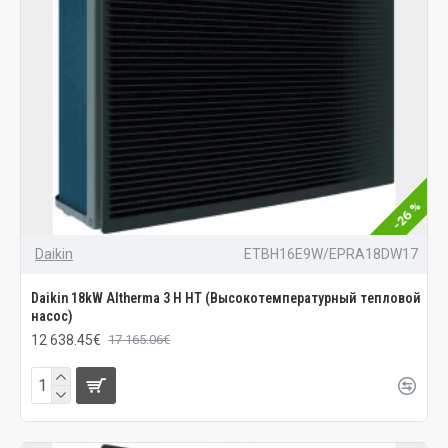
-26 %
Daikin
ETBH16E9W/EPRA18DW17
Daikin 18kW Altherma 3 H HT (Высокотемпературный тепловой
насос)
12 638.45€
17 165.06€