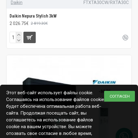
Daikin
FTXTA30CW/RXTA30C
Daikin Nepura Stylish 3kW
2 026.75€
2 819.30€
Этот веб-сайт использует файлы cookie.
СОГЛАСЕН
Соглашаясь на использование файлов cookie,
будет обеспечена оптимальная работа веб-
сайта. Продолжая посещать сайт, вы
соглашаетесь на использование файлов
cookie на вашем устройстве. Вы можете
отозвать свое согласие в любое время,