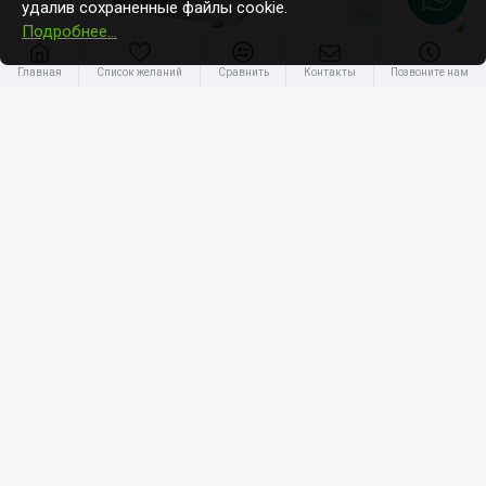
удалив сохраненные файлы cookie.
Подробнее…
-28 %
Главная
Список желаний
Сравнить
Контакты
Позвоните нам
Daikin
FTXTA30CB/RXTA30C
Daikin Nepura Stylish 3kW
2 063.05€
2 867.70€