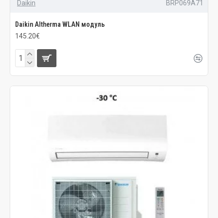
Daikin
BRP069A71
Daikin Altherma WLAN модуль
145.20€