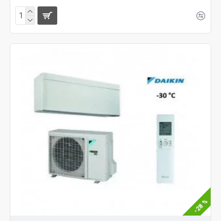
-28 %