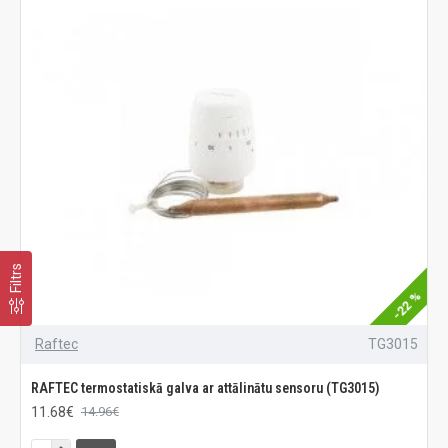
Filtrs
-22 %
Raftec
TG3015
RAFTEC termostatiskā galva ar attālinātu sensoru (TG3015)
11.68€
14.96€