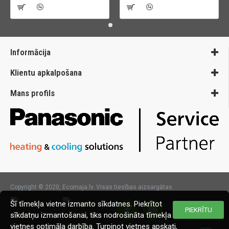
Informācija
Klientu apkalpošana
Mans profils
Copyright © 2020, Ecomaja.lv. Visas tiesības aizsargātas
Šī tīmekļa vietne izmanto sīkdatnes. Piekrītot
PIEKRĪTU
sīkdatņu izmantošanai, tiks nodrošināta tīmekļa
vietnes optimāla darbība. Turpinot vietnes apskati,