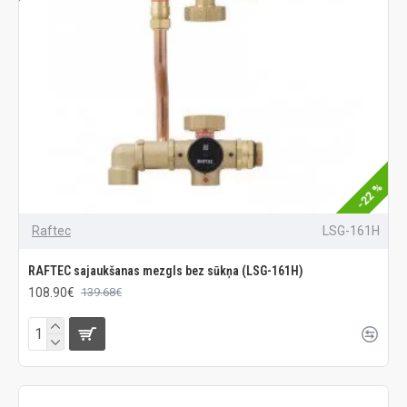
-22 %
Raftec
LSG-161H
RAFTEC sajaukšanas mezgls bez sūkņa (LSG-161H)
108.90€
139.68€