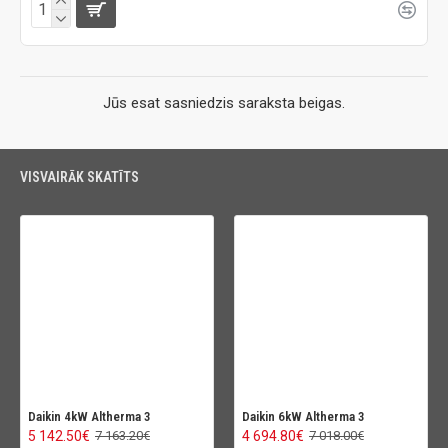
Jūs esat sasniedzis saraksta beigas.
VISVAIRĀK SKATĪTS
Daikin 4kW Altherma 3
Daikin 6kW Altherma 3
5 142.50€
4 694.80€
7 163.20€
7 018.00€