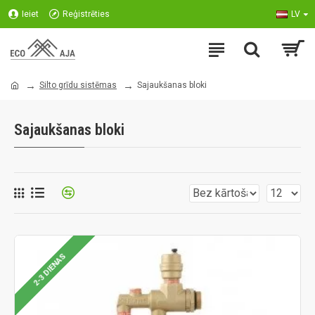
Ieiet
Reģistrēties
LV
Silto grīdu sistēmas
Sajaukšanas bloki
Sajaukšanas bloki
2-3 DIENAS