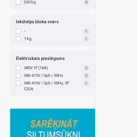
260 kg
3
Iekštelpu bloka svars
-
1
7 kg
1
Elektriskais pieslēgums
380V 3f (16A)
2
380-415V / 3ph / 50Hz
2
380-415V / 3ph / 50Hz, 3P
1
C32A