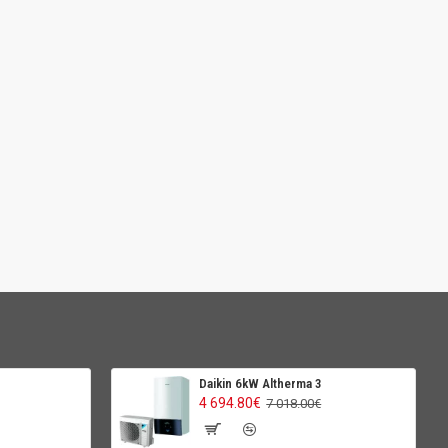
Daikin 6kW Altherma 3
4 694.80€
7 018.00€