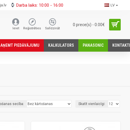
Darba laiks: 10:00 - 16:00
a.lv
LV
0 prece(s) - 0.00€
Ieiet
Reģistrēties
Salīdzināt
SАŅEMT PIEDĀVĀJUMU
KALKULATORS
PANASONIC
KONTAKT
tošanas secība:
Skatīt vienlaicīgi: