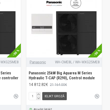
-30 %
-30 %
H-WXG25ME8
Panasonic
WH-CME8L / WH-WXG25ME8
 Series
Panasonic 25kW Big Aquarea M Series
 controller
Hydraulic T-CAP (R290), Control module
14 812.82€
21 164.00€
IELIKT GROZĀ
Atradāt lētāk?