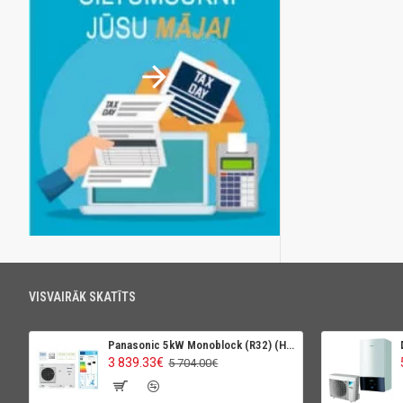
VISVAIRĀK SKATĪTS
Panasonic 5kW Monoblock (R32) (High Perfomance)
3 839.33€
5 704.00€