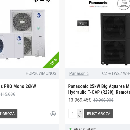
-20 %
HOP26WMONO3
Panasonic
CZ-RTW2 / W
us PRO Mono 26kW
Panasonic 25kW Big Aquarea M
Hydraulic T-CAP (R290), Remote
 115.60€
13 969.45€
19 960.00€
KT GROZĀ
IELIKT GROZĀ
Atradāt lētāk?