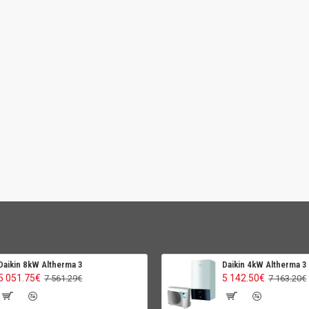
Daikin 8kW Altherma 3
Daikin 4kW Altherma 3
5 051.75€
5 142.50€
7 561.29€
7 163.20€