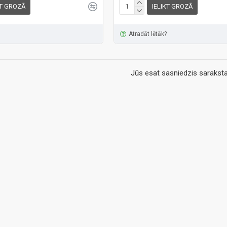
KT GROZĀ
IELIKT GROZĀ
Atradāt lētāk?
Jūs esat sasniedzis saraksta