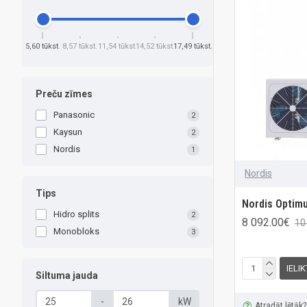
5,60 tūkst.
8,57 tūkst.
11,54 tūkst.
14,52 tūkst.
17,49 tūkst.
Preču zīmes
Panasonic
2
Kaysun
2
Nordis
1
Nordis
Tips
Nordis Optim
Hidro splits
2
8 092.00€
10
Monobloks
3
IELI
Siltuma jauda
-
kW
Atradāt lētāk?