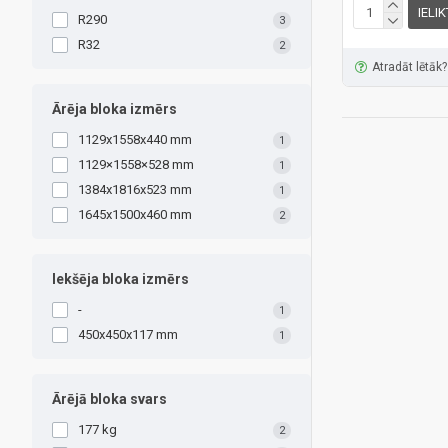
IELI
R290
3
R32
2
Atradāt lētāk?
Ārēja bloka izmērs
1129x1558x440 mm
1
1129×1558×528 mm
1
1384x1816x523 mm
1
1645x1500x460 mm
2
Iekšēja bloka izmērs
-
1
450x450x117 mm
1
Ārējā bloka svars
177 kg
2