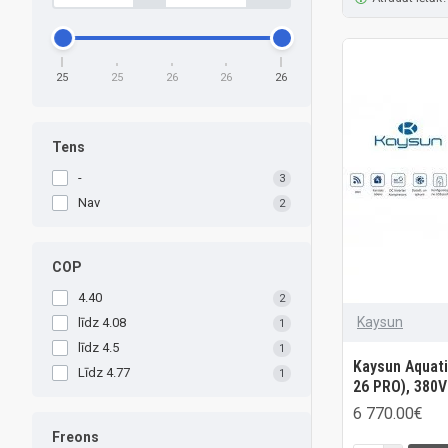
25
25
26
26
26
Tens
-
3
Nav
2
COP
4.40
2
Kaysun
līdz 4.08
1
līdz 4.5
1
Kaysun Aquat
Līdz 4.77
1
26 PRO), 380V
6 770.00€
Freons