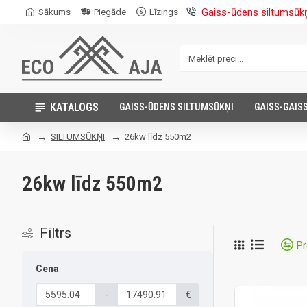
Gaiss-ūdens siltumsūk
Sākums
Piegāde
Līzings
KATALOGS
GAISS-ŪDENS SILTUMSŪKŅI
GAISS-GAIS
SILTUMSŪKŅI
26kw līdz 550m2
26kw līdz 550m2
Filtrs
Pr
Cena
-
€