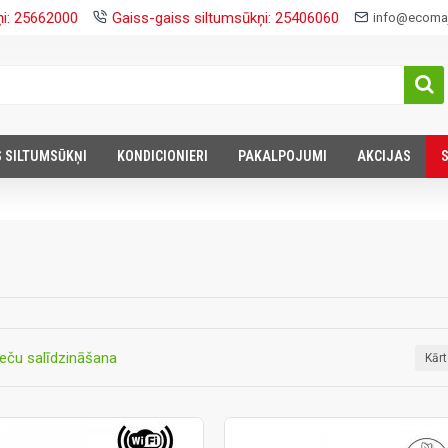
ņi: 25662000
Gaiss-gaiss siltumsūkņi: 25406060
info@ecomaj
S SILTUMSŪKŅI
KONDICIONIERI
PAKALPOJUMI
AKCIJAS
eču salīdzināšana
Kār