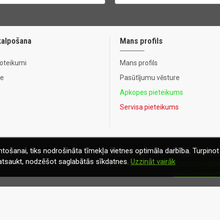
kalpošana
Mans profils
noteikumi
Mans profils
te
Pasūtījumu vēsture
Apkopes pieteikums
Servisa pieteikums
tošanai, tiks nodrošināta tīmekļa vietnes optimāla darbība. Turpinot 
t atsaukt, nodzēšot saglabātās sīkdatnes.
Uzzināt vairāk