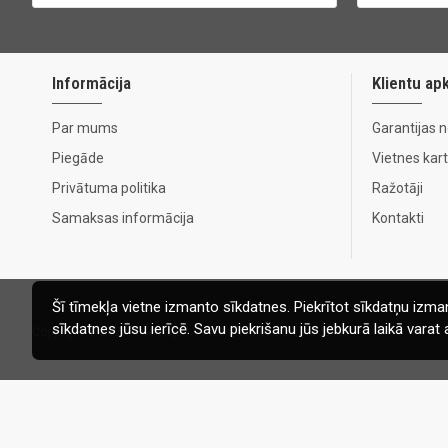
Informācija
Klientu ap
Par mums
Garantijas 
Piegāde
Vietnes kar
Privātuma politika
Ražotāji
Samaksas informācija
Kontakti
Šī tīmekļa vietne izmanto sīkdatnes. Piekrītot sīkdatņu izman
sīkdatnes jūsu ierīcē. Savu piekrišanu jūs jebkurā laikā vara
Copyright © 2020, Ecomaja.lv. Visas tiesības aizsargātas