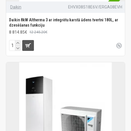
Daikin
EHVX08S18E6V/ERGA08EVH
Daikin 8kW Altherma 3 ar integrētu karstā ūdens tvertni 180L, ar
dzesēšanas funkciju
8 814.85€
12 245.20€