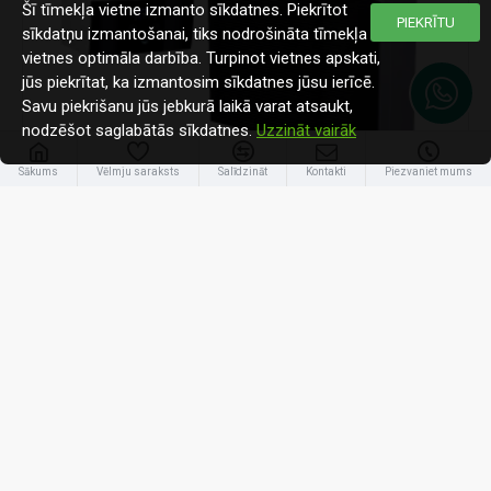
Šī tīmekļa vietne izmanto sīkdatnes. Piekrītot
PIEKRĪTU
sīkdatņu izmantošanai, tiks nodrošināta tīmekļa
vietnes optimāla darbība. Turpinot vietnes apskati,
jūs piekrītat, ka izmantosim sīkdatnes jūsu ierīcē.
Savu piekrišanu jūs jebkurā laikā varat atsaukt,
nodzēšot saglabātās sīkdatnes.
Uzzināt vairāk
-26 %
Sākums
Vēlmju saraksts
Salīdzināt
Kontakti
Piezvaniet mums
Daikin
ETBH12E9W/EPRA08EW1
Daikin 8kW Altherma 3 H MT (Augstas temperatūras siltumsūknis)
9 692.10€
13 185.37€