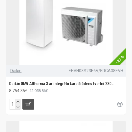
-27 %
Daikin
EHVH08S23E6V/ERGA08EVH
Daikin 8kW Altherma 3 ar integrētu karstā ūdens tvertni 230L
8 754.35€
12 058.86€