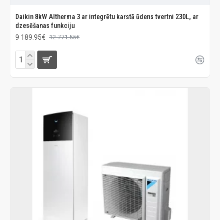
Daikin 8kW Altherma 3 ar integrētu karstā ūdens tvertni 230L, ar
dzesēšanas funkciju
9 189.95€
12 771.55€