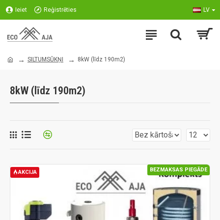
Ieiet
Reģistrēties
LV
SILTUMSŪKŅI
8kW (līdz 190m2)
8kW (līdz 190m2)
BEZMAKSAS PIEGĀDE
AKCIJA