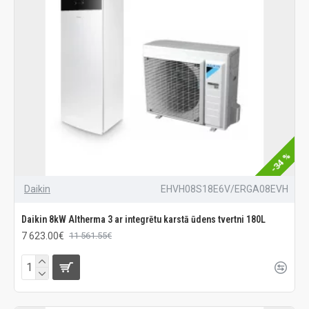
-34 %
Daikin
EHVH08S18E6V/ERGA08EVH
Daikin 8kW Altherma 3 ar integrētu karstā ūdens tvertni 180L
7 623.00€
11 561.55€