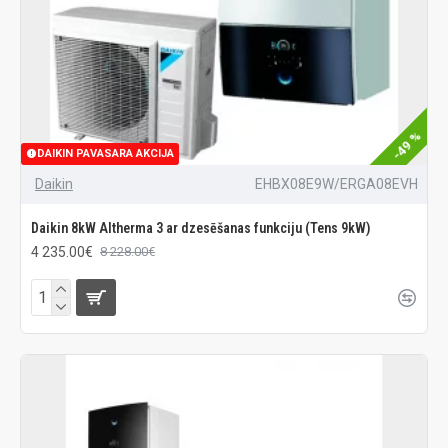
-49 %
DAIKIN PAVASARA AKCIJA
Daikin
EHBX08E9W/ERGA08EVH
Daikin 8kW Altherma 3 ar dzesēšanas funkciju (Tens 9kW)
4 235.00€
8 228.00€