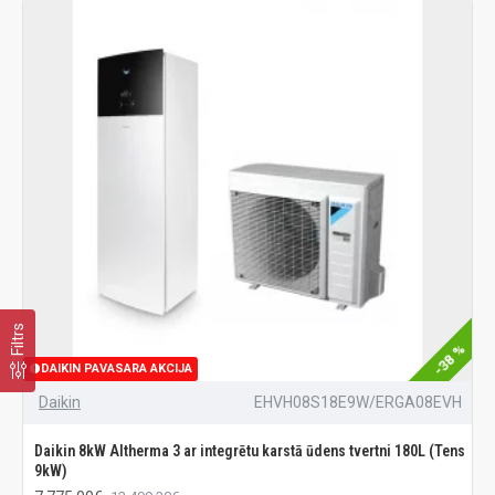
Filtrs
-38 %
DAIKIN PAVASARA AKCIJA
Daikin
EHVH08S18E9W/ERGA08EVH
Daikin 8kW Altherma 3 ar integrētu karstā ūdens tvertni 180L (Tens
9kW)