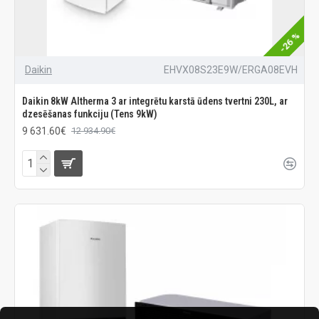
-26 %
Daikin
EHVX08S23E9W/ERGA08EVH
Daikin 8kW Altherma 3 ar integrētu karstā ūdens tvertni 230L, ar
dzesēšanas funkciju (Tens 9kW)
9 631.60€
12 934.90€