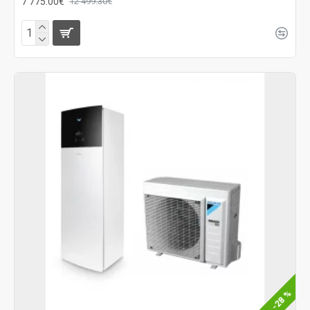
7 775.00€
12 499.30€
-28 %