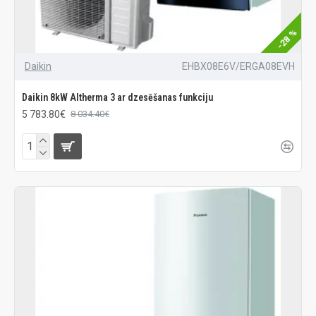
-28 %
Daikin
EHBX08E6V/ERGA08EVH
Daikin 8kW Altherma 3 ar dzesēšanas funkciju
5 783.80€
8 034.40€