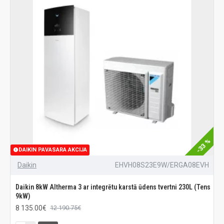
-33 %
DAIKIN PAVASARA AKCIJA
Daikin
EHVH08S23E9W/ERGA08EVH
Daikin 8kW Altherma 3 ar integrētu karstā ūdens tvertni 230L (Tens
9kW)
8 135.00€
12 190.75€