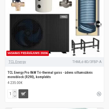
VASARAS PIEDĀVĀJUMS 20206
TCL Energy
THMLd-8D/3FBP-A
TCL Energy Pro 8kW Tri-thermal gaiss - ūdens siltumsūknis
monoblock (R290), komplekts
4 235.00€