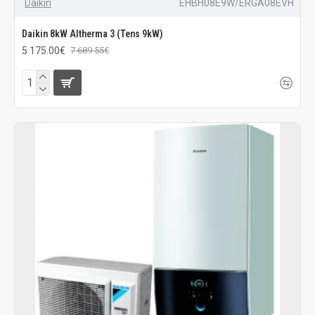
Daikin
EHBH08E9W/ERGA08EVH
Daikin 8kW Altherma 3 (Tens 9kW)
5 175.00€
7 689.55€