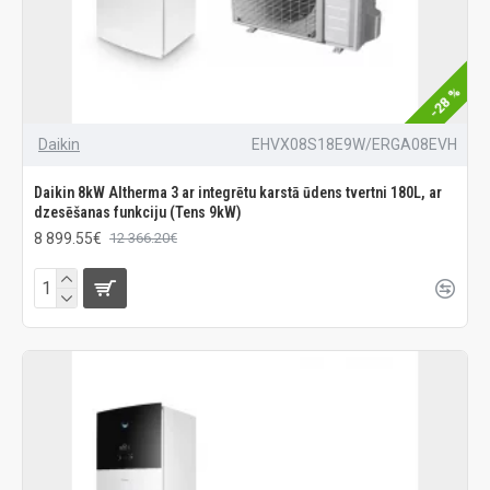
-28 %
Daikin
EHVX08S18E9W/ERGA08EVH
Daikin 8kW Altherma 3 ar integrētu karstā ūdens tvertni 180L, ar
dzesēšanas funkciju (Tens 9kW)
8 899.55€
12 366.20€