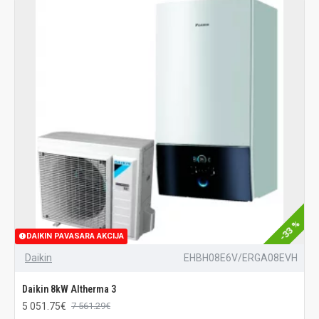
-33 %
DAIKIN PAVASARA AKCIJA
Daikin
EHBH08E6V/ERGA08EVH
Daikin 8kW Altherma 3
5 051.75€
7 561.29€