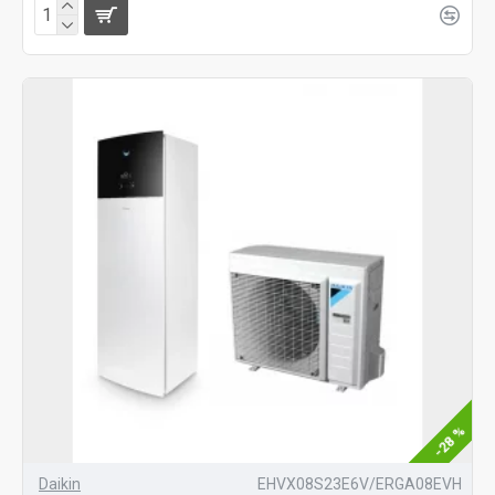
-28 %
Daikin
EHVX08S23E6V/ERGA08EVH