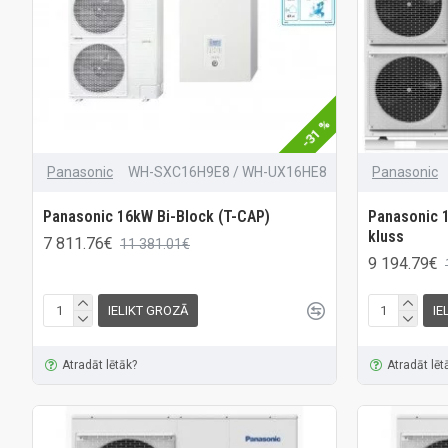
-31 %
Panasonic
WH-SXC16H9E8 / WH-UX16HE8
Panasonic
Panasonic 16kW Bi-Block (T-CAP)
Panasonic 
kluss
7 811.76€
11 381.01€
9 194.79€
IELIKT GROZĀ
IE
Atradāt lētāk?
Atradāt lēt