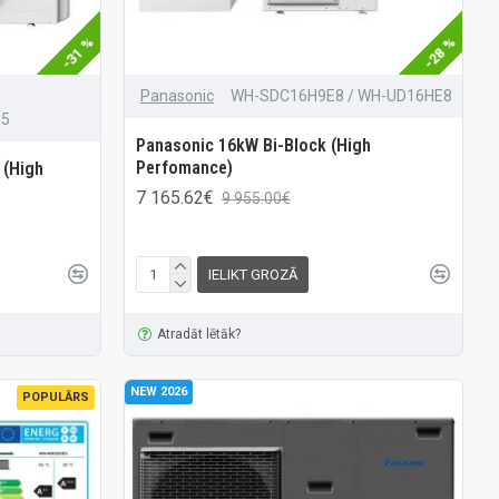
-31 %
-28 %
Panasonic
WH-SDC16H9E8 / WH-UD16HE8
E5
Panasonic 16kW Bi-Block (High
Perfomance)
 (High
7 165.62€
9 955.00€
IELIKT GROZĀ
Atradāt lētāk?
NEW 2026
POPULĀRS