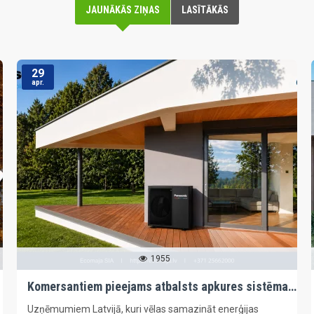
JAUNĀKĀS ZIŅAS
LASĪTĀKĀS
29
apr.
1955
Komersantiem pieejams atbalsts apkures sistēmas maiņai uz siltumsūkņiem reģionos
Uzņēmumiem Latvijā, kuri vēlas samazināt enerģijas