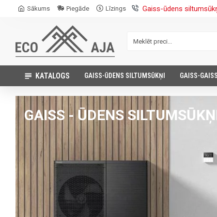
Gaiss-ūdens siltumsūk
Sākums
Piegāde
Līzings
KATALOGS
GAISS-ŪDENS SILTUMSŪKŅI
GAISS-GAIS
GAISS - ŪDENS SILTUMSŪKŅ