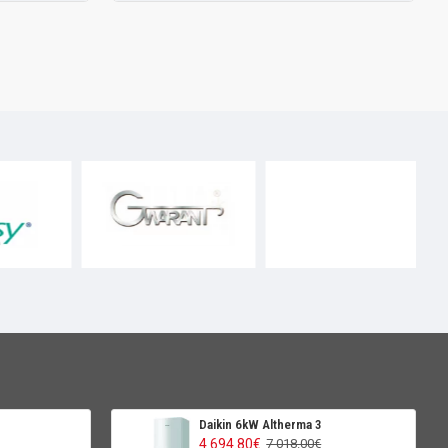
Daikin 6kW Altherma 3
4 694.80€
7 018.00€