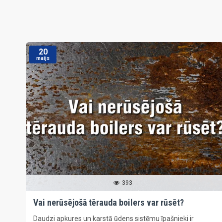
20
maijs
393
Vai nerūsējošā tērauda boilers var rūsēt?
Daudzi apkures un karstā ūdens sistēmu īpašnieki ir