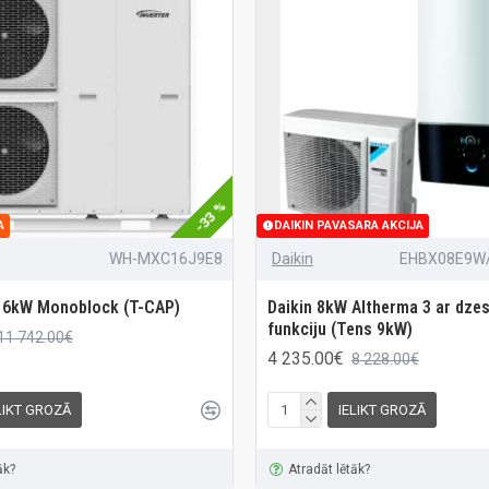
-33 %
A
DAIKIN PAVASARA AKCIJA
WH-MXC16J9E8
Daikin
EHBX08E9W
16kW Monoblock (T-CAP)
Daikin 8kW Altherma 3 ar dze
funkciju (Tens 9kW)
11 742.00€
4 235.00€
8 228.00€
LIKT GROZĀ
IELIKT GROZĀ
āk?
Atradāt lētāk?