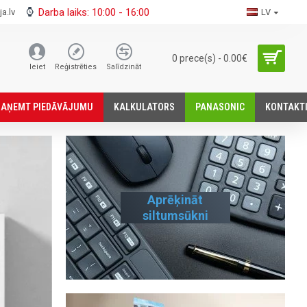
Darba laiks: 10:00 - 16:00
a.lv
LV
0 prece(s) - 0.00€
Ieiet
Reģistrēties
Salīdzināt
SАŅEMT PIEDĀVĀJUMU
KALKULATORS
PANASONIC
KONTAKT
Aprēķināt
siltumsūkni