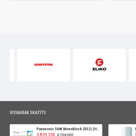
VISVAIRĀK SKATĪTS
Panasonic 5kW Monoblock (R32) (High Perfomance)
3 839.33€
5 704.00€