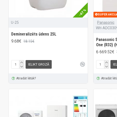
-47 %
SUPER AKCIJ
U-25
Panasonic
WH-ADC0309
Demineralizēts ūdens 25L
Panasonic 5
9.68€
18.15€
One (R32) (
6 669.52€
IELIKT GROZĀ
IE
Atradāt lētāk?
Atradāt lēt