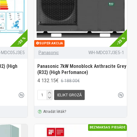
-33 %
-33 %
SUPER AKCIJA
-MDC05J3E5
Panasonic
WH-MDC07J3E5-1
2) (High
Panasonic 7kW Monoblock Anthracite Grey
(R32) (High Perfomance)
4 132.15€
6 188.00€
IELIKT GROZĀ
Atradāt lētāk?
BEZMAKSAS PIEGĀDE