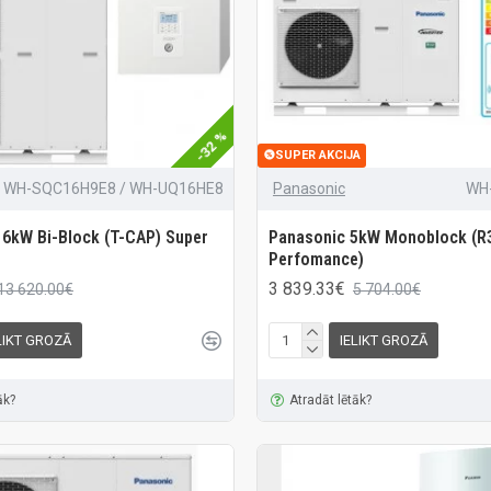
-32 %
SUPER AKCIJA
WH-SQC16H9E8 / WH-UQ16HE8
Panasonic
WH
16kW Bi-Block (T-CAP) Super
Panasonic 5kW Monoblock (R3
Perfomance)
3 839.33€
13 620.00€
5 704.00€
LIKT GROZĀ
IELIKT GROZĀ
āk?
Atradāt lētāk?