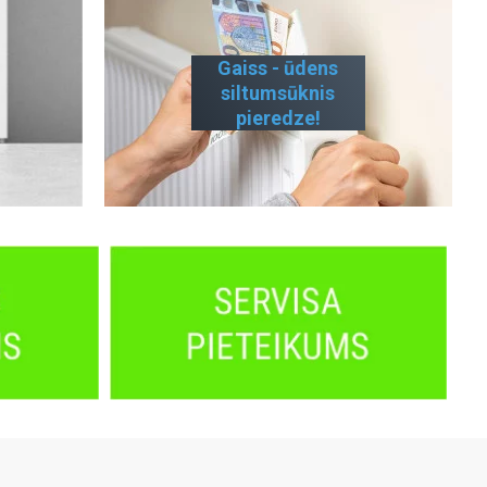
Gaiss - ūdens
siltumsūknis
pieredze!