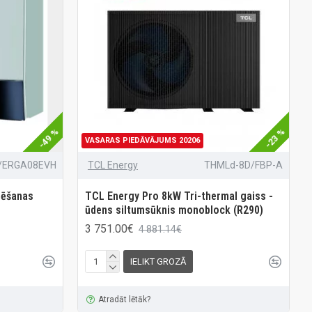
-49 %
-23 %
VASARAS PIEDĀVĀJUMS 20206
/ERGA08EVH
TCL Energy
THMLd-8D/FBP-A
sēšanas
TCL Energy Pro 8kW Tri-thermal gaiss -
ūdens siltumsūknis monoblock (R290)
3 751.00€
4 881.14€
IELIKT GROZĀ
Atradāt lētāk?