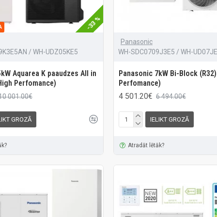
-33 %
A
Panasonic
K3E5AN / WH-UDZ05KE5
WH-SDC0709J3E5 / WH-UD07J
kW Aquarea K paaudzes All in
Panasonic 7kW Bi-Block (R32)
High Perfomance)
Perfomance)
4 501.20€
10 001.00€
6 494.00€
LIKT GROZĀ
IELIKT GROZĀ
āk?
Atradāt lētāk?