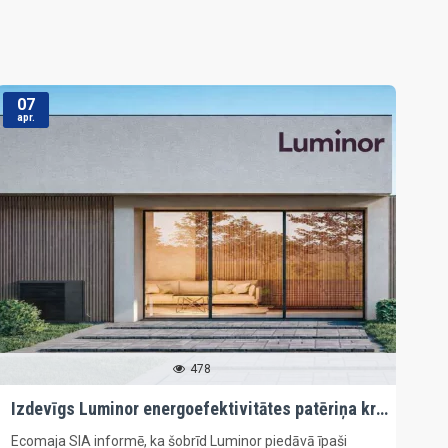
07
apr.
478
Izdevīgs Luminor energoefektivitātes patēriņa kredīts
Ecomaja SIA informē, ka šobrīd Luminor piedāvā īpaši