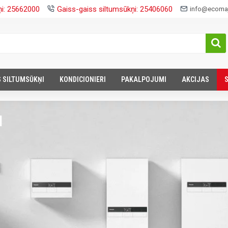
ņi: 25662000
Gaiss-gaiss siltumsūkņi: 25406060
info@ecomaj
S SILTUMSŪKŅI
KONDICIONIERI
PAKALPOJUMI
AKCIJAS
I