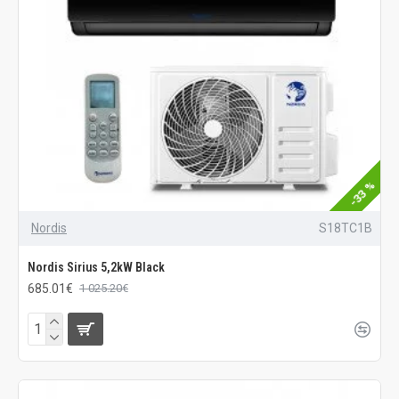
-33 %
Nordis
S18TC1B
Nordis Sirius 5,2kW Black
685.01€
1 025.20€