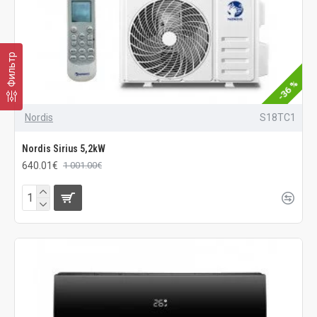
Фильтр
-36 %
Nordis
S18TC1
Nordis Sirius 5,2kW
640.01€
1 001.00€