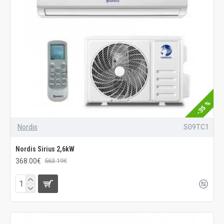
-35 %
Nordis
S09TC1
Nordis Sirius 2,6kW
368.00€
563.19€