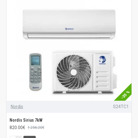
-35 %
Nordis
S24TC1
Nordis Sirius 7kW
820.00€
1 256.20€