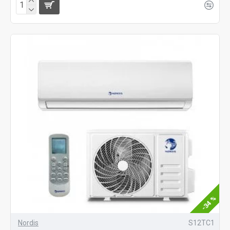
-34 %
Nordis
S12TC1