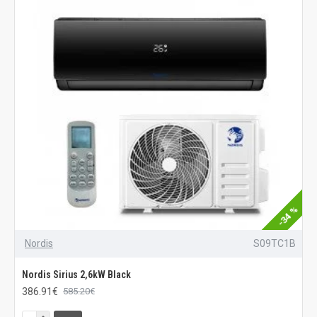
-34 %
Nordis
S09TC1B
Nordis Sirius 2,6kW Black
386.91€
585.20€