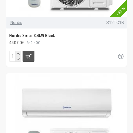
-32 %
Nordis
S12TC1B
Nordis Sirius 3,4kW Black
440.00€
642.40€