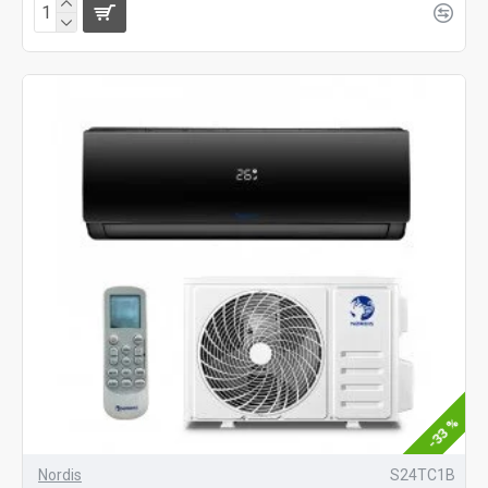
-33 %
Nordis
S24TC1B