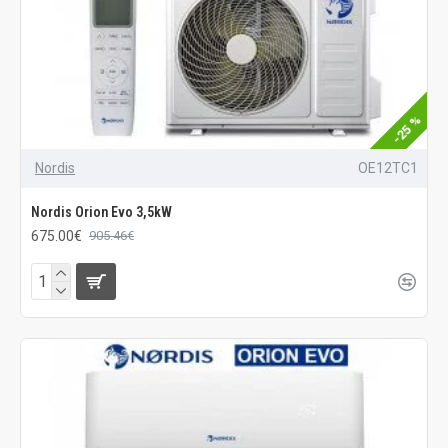
-25 %
Nordis
OE12TC1
Nordis Orion Evo 3,5kW
675.00€
905.46€