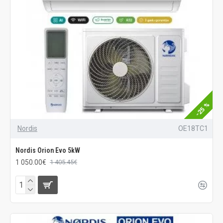
-25 %
Nordis
OE18TC1
Nordis Orion Evo 5kW
1 050.00€
1 405.45€