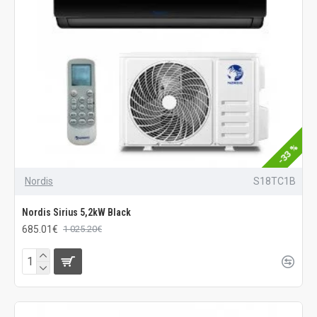
-33 %
Nordis
S18TC1B
Nordis Sirius 5,2kW Black
685.01€
1 025.20€