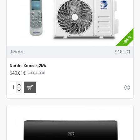
-36 %
Nordis
S18TC1
Nordis Sirius 5,2kW
640.01€
1 001.00€