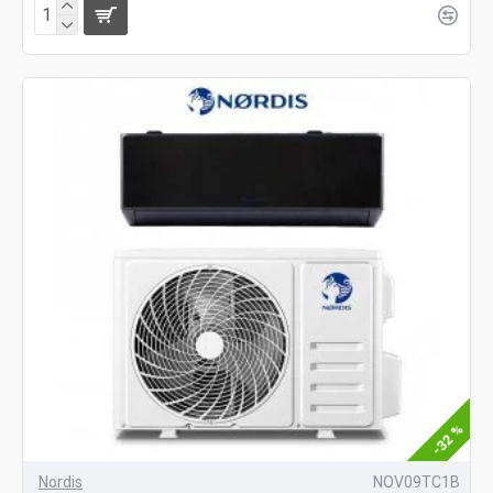
-32 %
Nordis
NOV09TC1B