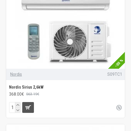
-35 %
Nordis
S09TC1
Nordis Sirius 2,6kW
368.00€
563.19€