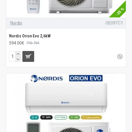
-25 %
Nordis
OE09TC1
Nordis Orion Evo 2,6kW
594.00€
793.76€