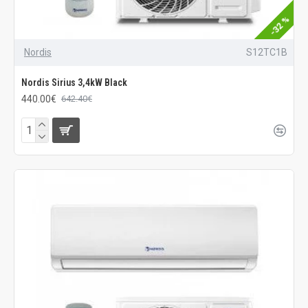
-32 %
Nordis
S12TC1B
Nordis Sirius 3,4kW Black
440.00€
642.40€