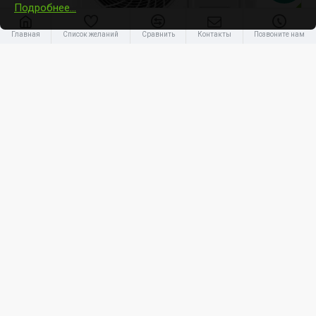
Подробнее…
-32 %
Главная
Список желаний
Сравнить
Контакты
Позвоните нам
Nordis
NOV09TC1
Nordis Nova 2,6kW
585.00€
861.81€