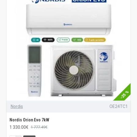
-25 %
Nordis
OE24TC1
Nordis Orion Evo 7kW
1 330.00€
1 777.49€