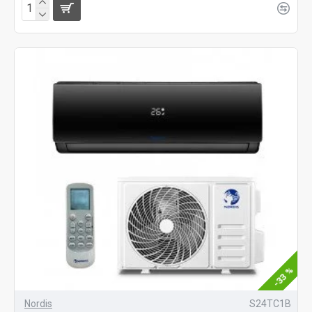
-33 %
Nordis
S24TC1B