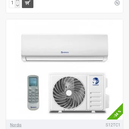
-34 %
Nordis
S12TC1