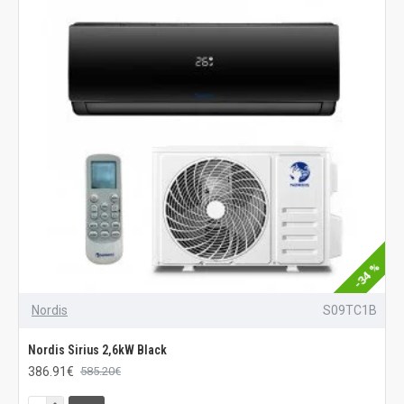
-34 %
Nordis
S09TC1B
Nordis Sirius 2,6kW Black
386.91€
585.20€