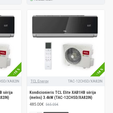
-15 %
-14 %
HSD/XA82IN
TCL Energy
TAC-12CHSD/XA82IN
B sērija
Kondicionieris TCL Elite XAB1HB sērija
82IN)
(melns) 3.4kW (TAC-12CHSD/XA82IN)
485.00€
565.05€