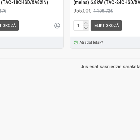
W (TAC-18CHSD/XA82IN)
(melns) 6.8kW (TAC-24CHSD/XA
955.00€
27€
1 108.72€
KT GROZĀ
IELIKT GROZĀ
Atradāt lētāk?
Jūs esat sasniedzis saraksta