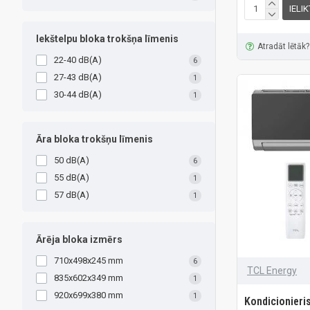
IELI
Iekštelpu bloka trokšņa līmenis
Atradāt lētāk?
22-40 dB(A)
6
27-43 dB(A)
1
30-44 dB(A)
1
Āra bloka trokšņu līmenis
50 dB(A)
6
55 dB(A)
1
57 dB(A)
1
Ārēja bloka izmērs
710x498x245 mm
6
TCL Energy
835x602x349 mm
1
920x699x380 mm
1
Kondicionieri