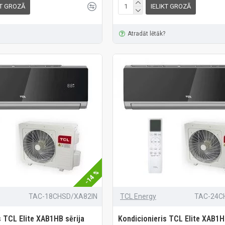
KT GROZĀ
IELIKT GROZĀ
Atradāt lētāk?
-14 %
TAC-18CHSD/XA82IN
TCL Energy
TAC-24C
s TCL Elite XAB1HB sērija
Kondicionieris TCL Elite XAB1H