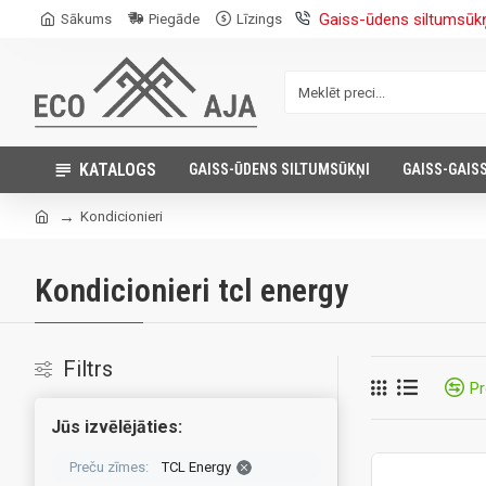
Gaiss-ūdens siltumsūk
Sākums
Piegāde
Līzings
KATALOGS
GAISS-ŪDENS SILTUMSŪKŅI
GAISS-GAIS
Kondicionieri
Kondicionieri tcl energy
Filtrs
Pr
Jūs izvēlējāties:
Preču zīmes:
TCL Energy