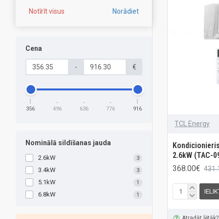
Notīrīt visus
Norādiet
Cena
-
€
356
496
636
776
916
TCL Energy
Nominālā sildīšanas jauda
Kondicionieri
2.6kW (TAC-0
2.6kW
3
368.00€
431.
3.4kW
3
5.1kW
1
IELI
6.8kW
1
Atradāt lētāk?