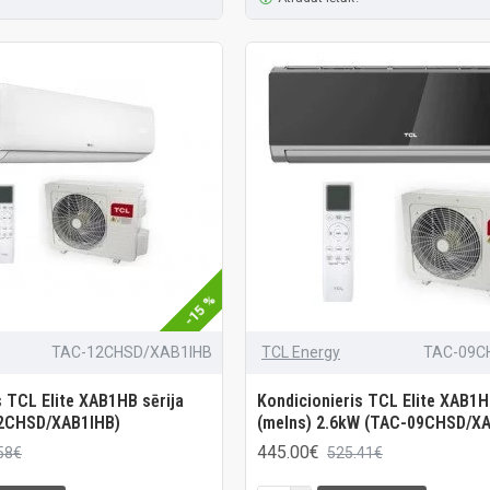
-15 %
TAC-12CHSD/XAB1IHB
TCL Energy
TAC-09C
s TCL Elite XAB1HB sērija
Kondicionieris TCL Elite XAB1H
2CHSD/XAB1IHB)
(melns) 2.6kW (TAC-09CHSD/XA
445.00€
58€
525.41€