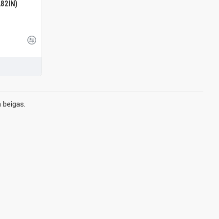
82IN)
 beigas.