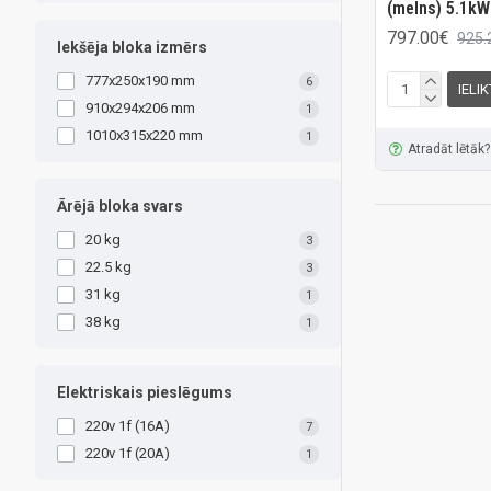
(melns) 5.1k
797.00€
925.
Iekšēja bloka izmērs
777x250x190 mm
6
IELI
910x294x206 mm
1
1010x315x220 mm
1
Atradāt lētāk?
Ārējā bloka svars
20 kg
3
22.5 kg
3
31 kg
1
38 kg
1
Elektriskais pieslēgums
220v 1f (16A)
7
220v 1f (20A)
1