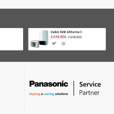
Daikin 6kW Altherma 3
4 694.80€
7 018.00€