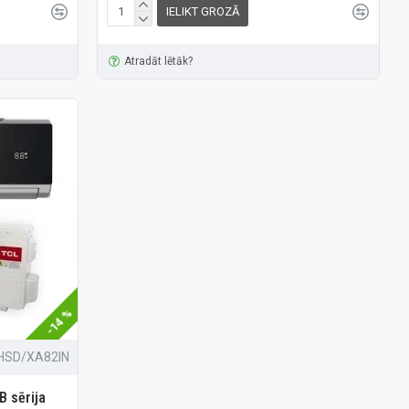
IELIKT GROZĀ
Atradāt lētāk?
-14 %
HSD/XA82IN
B sērija