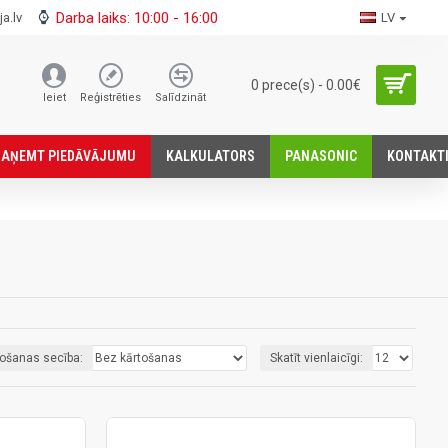
Darba laiks: 10:00 - 16:00
a.lv
LV
0 prece(s) - 0.00€
Ieiet
Reģistrēties
Salīdzināt
SАŅEMT PIEDĀVĀJUMU
KALKULATORS
PANASONIC
KONTAKT
tošanas secība:
Skatīt vienlaicīgi: