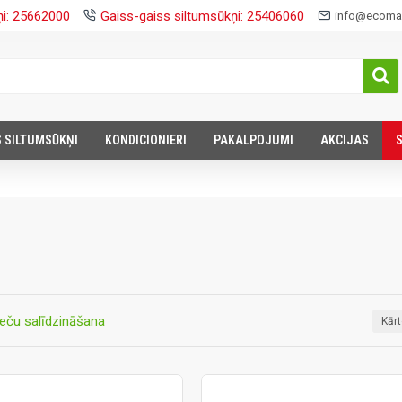
ņi: 25662000
Gaiss-gaiss siltumsūkņi: 25406060
info@ecomaj
S SILTUMSŪKŅI
KONDICIONIERI
PAKALPOJUMI
AKCIJAS
eču salīdzināšana
Kār