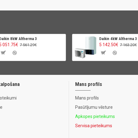
Daikin 8kW Altherma 3
Daikin 4kW Altherma 3
5 051.75€
5 142.50€
7 561.29€
7 163.20€
kalpošana
Mans profils
noteikumi
Mans profils
te
Pasūtījumu vēsture
Apkopes pieteikums
Servisa pieteikums