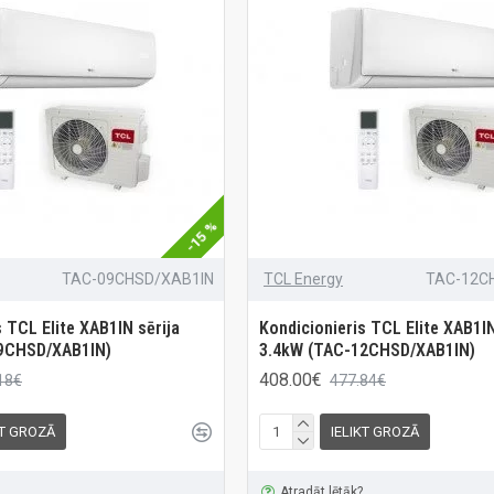
-15 %
TAC-09CHSD/XAB1IN
TCL Energy
TAC-12C
s TCL Elite XAB1IN sērija
Kondicionieris TCL Elite XAB1IN
9CHSD/XAB1IN)
3.4kW (TAC-12CHSD/XAB1IN)
408.00€
18€
477.84€
KT GROZĀ
IELIKT GROZĀ
Atradāt lētāk?