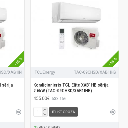
-15 %
-15 %
HSD/XAB1IN
TCL Energy
TAC-09CHSD/XAB1IHB
 sērija
Kondicionieris TCL Elite XAB1HB sērija
2.6kW (TAC-09CHSD/XAB1IHB)
455.00€
533.15€
IELIKT GROZĀ
Atradāt lētāk?