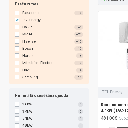
Preču zīmes
Panasonic
+16
TCL Energy
Daikin
+41
Midea
+22
Hisense
+10
Bosch
+10
Nordis
+8
Mitsubishi Electric
+10
Hava
+4
Samsung
+10
TCL Energy
Nominālā dzesēšānas jauda
Kondicionieri
2.6kW
3
3.4kW (TAC-1
3.4kW
3
481.00€
565.
5.1kW
1
6.8kW
1