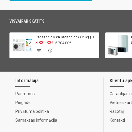
VISVAIRĀK SKATĪTS
Panasonic 5kW Monoblock (R32) (High Perfomance)
3 839.33€
5 704.00€
Informācija
Klientu ap
Par mums
Garantijas 
Piegāde
Vietnes kar
Privātuma politika
Ražotāji
Samaksas informācija
Kontakti