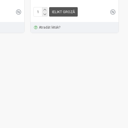
IELIKT GROZĀ
Atradāt lētāk?