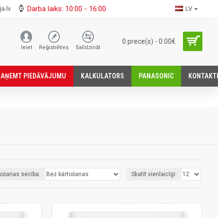
Darba laiks: 10:00 - 16:00
a.lv
LV
0 prece(s) - 0.00€
Ieiet
Reģistrēties
Salīdzināt
SАŅEMT PIEDĀVĀJUMU
KALKULATORS
PANASONIC
KONTAKT
tošanas secība:
Skatīt vienlaicīgi: