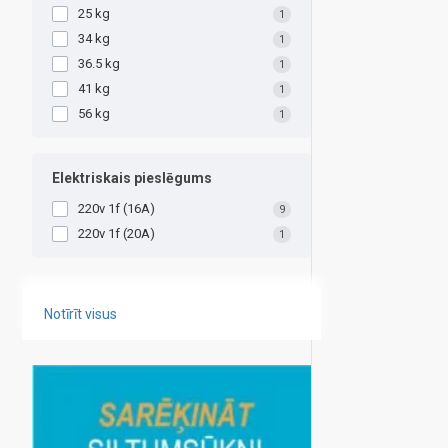
25 kg
1
34 kg
1
36.5 kg
1
41 kg
1
56 kg
1
Elektriskais pieslēgums
220v 1f (16A)
9
220v 1f (20A)
1
Notīrīt visus