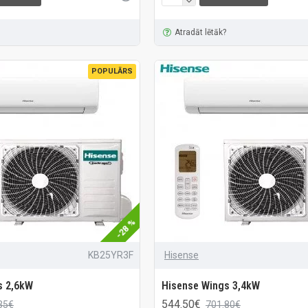
Atradāt lētāk?
POPULĀRS
-28 %
KB25YR3F
Hisense
s 2,6kW
Hisense Wings 3,4kW
544.50€
35€
701.80€