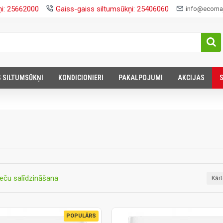
ņi: 25662000
Gaiss-gaiss siltumsūkņi: 25406060
info@ecomaj
S SILTUMSŪKŅI
KONDICIONIERI
PAKALPOJUMI
AKCIJAS
eču salīdzināšana
Kār
POPULĀRS