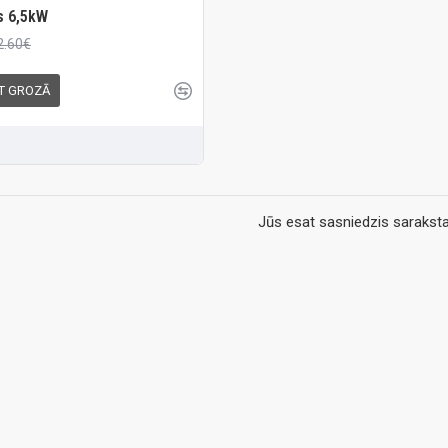
s 6,5kW
2.60€
KT GROZĀ
Jūs esat sasniedzis saraksta