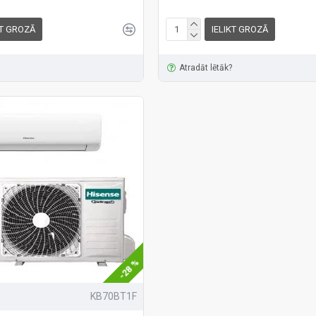
KT GROZĀ
IELIKT GROZĀ
Atradāt lētāk?
-28 %
KB70BT1F