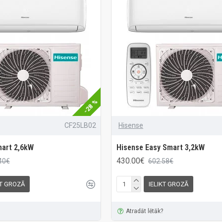
-28 %
CF25LB02
Hisense
mart 2,6kW
Hisense Easy Smart 3,2kW
430.00€
40€
602.58€
KT GROZĀ
IELIKT GROZĀ
Atradāt lētāk?