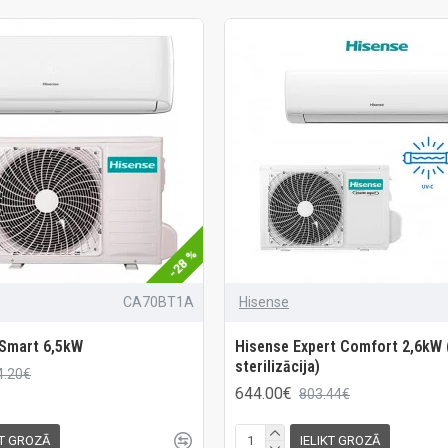
-28 %
CA70BT1A
Hisense
 Smart 6,5kW
Hisense Expert Comfort 2,6kW 
sterilizācija)
4.20€
644.00€
803.44€
KT GROZĀ
IELIKT GROZĀ