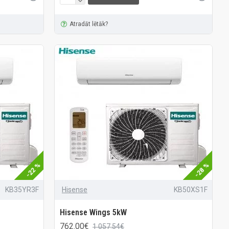
Atradāt lētāk?
-22 %
-28 %
KB35YR3F
Hisense
KB50XS1F
Hisense Wings 5kW
762.00€
1 057.54€