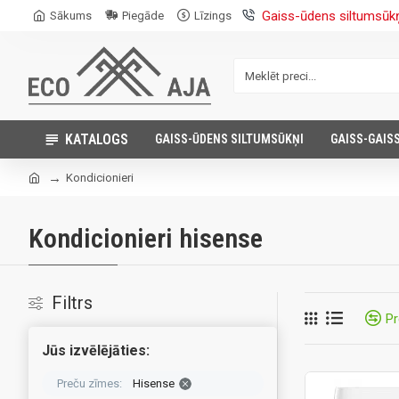
Gaiss-ūdens siltumsūk
Sākums
Piegāde
Līzings
KATALOGS
GAISS-ŪDENS SILTUMSŪKŅI
GAISS-GAIS
Kondicionieri
Kondicionieri hisense
Filtrs
Pr
Jūs izvēlējāties:
Preču zīmes:
Hisense