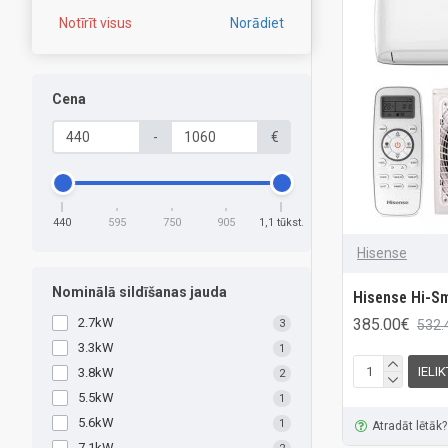
Notīrīt visus
Norādiet
Cena
-
€
440
595
750
905
1,1 tūkst.
Hisense
Nominālā sildīšanas jauda
Hisense Hi-S
385.00€
2.7kW
532.
3
3.3kW
1
IELI
3.8kW
2
5.5kW
1
5.6kW
1
Atradāt lētāk?
7.1kW