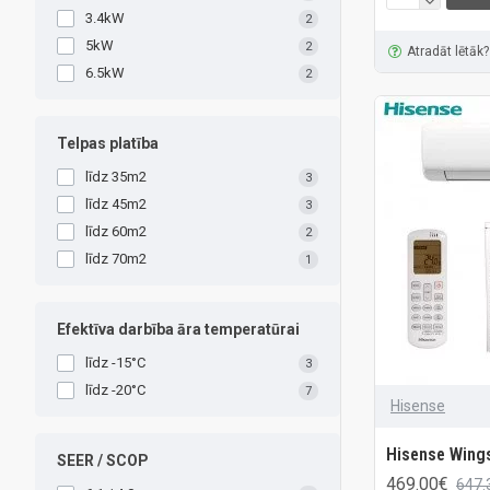
3.4kW
2
5kW
2
Atradāt lētāk?
6.5kW
2
Telpas platība
līdz 35m2
3
līdz 45m2
3
līdz 60m2
2
līdz 70m2
1
Efektīva darbība āra temperatūrai
līdz -15°C
3
līdz -20°C
7
Hisense
Hisense Wing
SEER / SCOP
469.00€
647.