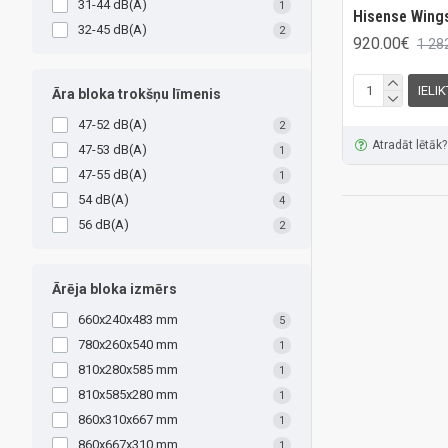
31-44 dB(A)
1
Hisense Wing
32-45 dB(A)
2
920.00€
1 28
IELI
Āra bloka trokšņu līmenis
47-52 dB(A)
2
Atradāt lētāk?
47-53 dB(A)
1
47-55 dB(A)
1
54 dB(A)
4
56 dB(A)
2
Ārēja bloka izmērs
660x240x483 mm
5
780x260x540 mm
1
810x280x585 mm
1
810x585x280 mm
1
860x310x667 mm
1
860x667x310 mm
1