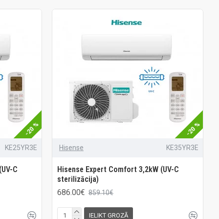
-20 %
-20 %
KE25YR3E
Hisense
KE35YR3E
(UV-C
Hisense Expert Comfort 3,2kW (UV-C
sterilizācija)
686.00€
859.10€
IELIKT GROZĀ