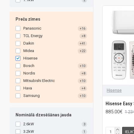
2
Preču zīmes
Panasonic
+16
TCL Energy
+8
Daikin
+41
Midea
+22
Hisense
Bosch
+10
Nordis
+8
Mitsubishi Electric
+10
Hava
+4
Hisense
Samsung
+10
Hisense Easy
885.00€
1 23
Nominālā dzesēšānas jauda
2.6kW
3
3.2kW
IELI
1