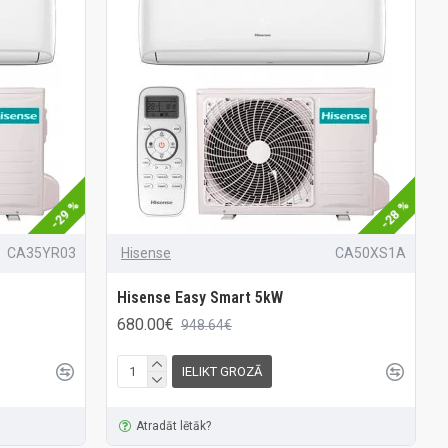
-29 %
-28 %
CA35YR03
Hisense
CA50XS1A
Hisense Easy Smart 5kW
680.00€
948.64€
IELIKT GROZĀ
Atradāt lētāk?