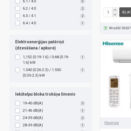
6.1 / 4.0
5
6.2 / 4.0
2
IELI
6.3 / 4.1
2
6.4 / 4.0
1
Atradāt lētāk?
Elektroenerģijas patēriņš
(dzesēšana / apkure)
1,152 (0.19-1.6) / 0.68 (0.19-
1
1.6) kW
1.540 (0.26-2.3) / 1.550
1
(0.35-2.3) kW
Iekštelpu bloka trokšņa līmenis
19-40 dB(A)
3
21-46 dB(A)
1
24-39 dB(A)
2
Hisense
28-39 dB(A)
1