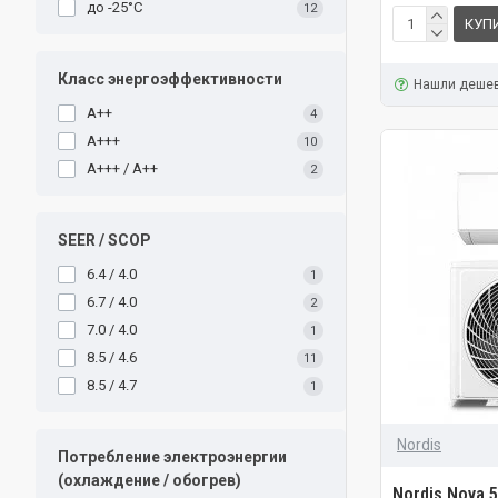
до -25°C
12
КУП
Класс энергоэффективности
Нашли деше
A++
4
A+++
10
A+++ / A++
2
SEER / SCOP
6.4 / 4.0
1
6.7 / 4.0
2
7.0 / 4.0
1
8.5 / 4.6
11
8.5 / 4.7
1
Nordis
Потребление электроэнергии
(охлаждение / обогрев)
Nordis Nova 