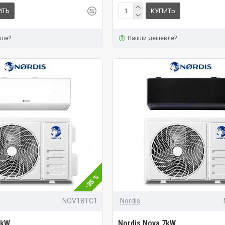
ИТЬ
КУПИТЬ
вле?
Нашли дешевле?
-35 %
NOV18TC1
Nordis
5kW
Nordis Nova 7kW