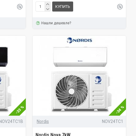
КУПИТЬ
Нашли дешевле?
-33 %
-34 %
NOV24TC1B
Nordis
NOV24TC1
Nordis Nova 7kW