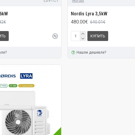
L09TC1
Nordis
,6kW
Nordis Lyra 3,5kW
480.00€
82€
640.01€
ИТЬ
КУПИТЬ
вле?
Нашли дешевле?