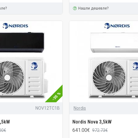
вле?
Нашли дешевле?
-35 %
NOV12TC1B
Nordis
3,5kW
Nordis Nova 3,5kW
641.00€
00€
972.73€