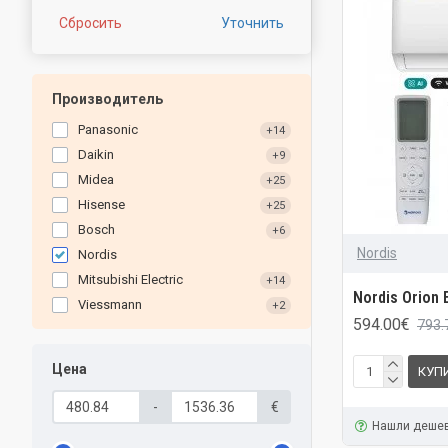
Сбросить
Уточнить
Производитель
Panasonic
+14
Daikin
+9
Midea
+25
Hisense
+25
Bosch
+6
Nordis
Nordis
Mitsubishi Electric
+14
Nordis Orion 
Viessmann
+2
594.00€
793.
Цена
КУП
-
€
Нашли деше