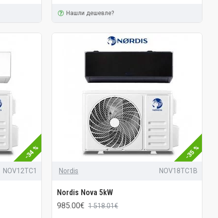
Нашли дешевле?
-34 %
-35 %
NOV12TC1
Nordis
NOV18TC1B
Nordis Nova 5kW
985.00€
1 518.01€