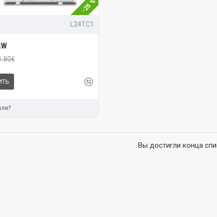
-25 %
L24TC1
kW
1.80€
ИТЬ
вле?
Вы достигли конца спи