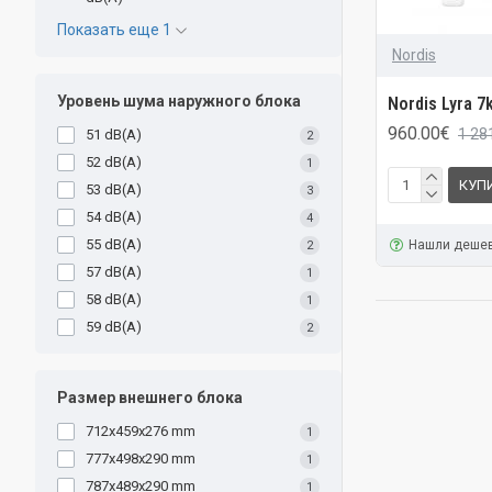
Показать еще 1
Nordis
Уровень шума наружного блока
Nordis Lyra 7
960.00€
1 28
51 dB(A)
2
52 dB(A)
1
КУП
53 dB(A)
3
54 dB(A)
4
55 dB(A)
Нашли деше
2
57 dB(A)
1
58 dB(A)
1
59 dB(A)
2
Размер внешнего блока
712x459x276 mm
1
777x498x290 mm
1
787x489x290 mm
1