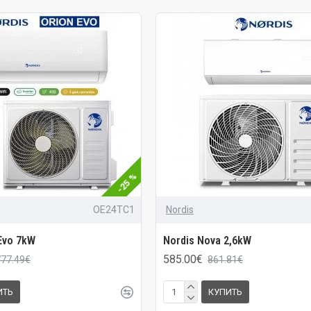
-25 %
OE24TC1
Nordis
Evo 7kW
Nordis Nova 2,6kW
585.00€
777.49€
861.81€
ИТЬ
КУПИТЬ