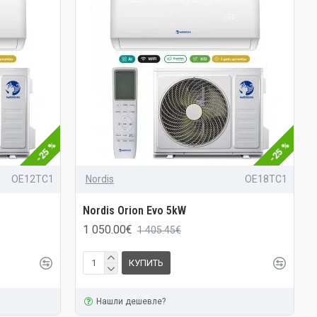
-25 %
-25 %
OE12TC1
Nordis
OE18TC1
Nordis Orion Evo 5kW
1 050.00€
1 405.45€
КУПИТЬ
Нашли дешевле?