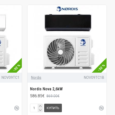
-32 %
-32 %
NOV09TC1
Nordis
NOV09TC1B
Nordis Nova 2,6kW
586.85€
869.00€
КУПИТЬ