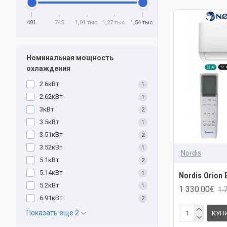
481
745
1,01 тыс.
1,27 тыс.
1,54 тыс.
Номинальная мощность
охлаждения
2.6кВт
1
2.62кВт
1
3кВт
2
3.5кВт
1
3.51кВт
2
3.52кВт
1
Nordis
5.1кВт
2
5.14кВт
1
Nordis Orion 
5.2кВт
1
1 330.00€
1 
6.91кВт
2
Показать еще 2
КУП