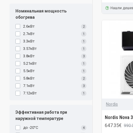
Нашли деше
Номинальная мощность
обогрева
2.6кВт
2
2.7кВт
1
3.3кВт
1
3.57кВт
1
3.8кВт
3
5.21кВт
1
5.5кВт
1
5.8кВт
2
7.1кВт
3
7.12кВт
1
Nordis
Эффективная работа при
Nordis Nova 
наружной температуре
647.35€
990.
до -20°C
4