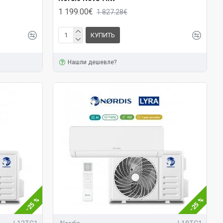
1 199.00€
1 827.28€
КУПИТЬ
Нашли дешевле?
-25 %
-25 %