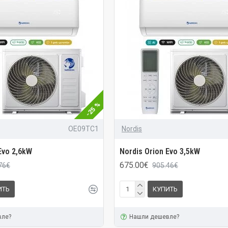
-25 %
OE09TC1
Nordis
Evo 2,6kW
Nordis Orion Evo 3,5kW
675.00€
76€
905.46€
ИТЬ
КУПИТЬ
вле?
Нашли дешевле?