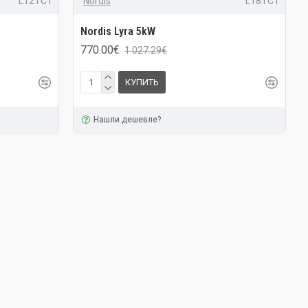
L12TC1
Nordis
L18TC1
Nordis Lyra 5kW
770.00€
1 027.29€
КУПИТЬ
Нашли дешевле?