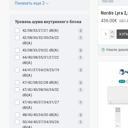
Nordis
Показать еще 2
Nordis Lyra 2
436.00€
581.
Уровень шума внутреннего блока
42/38/33/27/21 dB(A)
2
КУП
42/38/36/32/30/26/22
1
dB(A)
Нашли деше
43/38/33/29/22 dB(A)
2
44/40/38/35/31/27/22
1
dB(A)
44/41/37/34/29/25/19
2
dB(A)
47/42/38/32/28 dB(A)
2
47/42/40/38/36/34/32
1
dB(A)
47/43/40/37/34/31/27
1
dB(A)
48/45/40/34/30 dB(A)
2
50/44/40/37/34/30/26
1
dB(A)