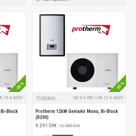
-25 %
-25 %
HA 10-6 400V
Protherm
HE 9-6 WB / HA 12-6 400V
 Bi-Block
Protherm 12kW GeniaAir Mono, Bi-Block
(R290)
9 291.59€
12 388.00€