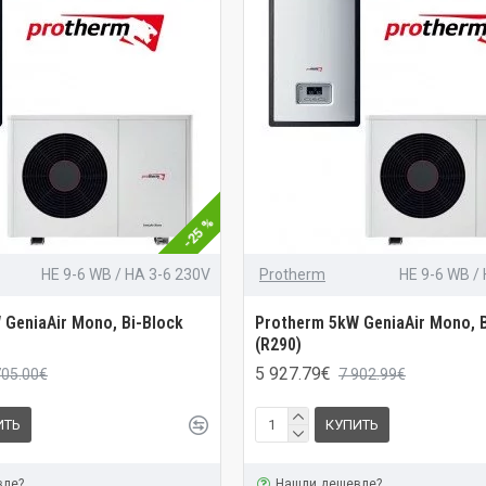
-25 %
HE 9-6 WB / HA 3-6 230V
Protherm
HE 9-6 WB /
 GeniaAir Mono, Bi-Block
Protherm 5kW GeniaAir Mono, B
(R290)
5 927.79€
705.00€
7 902.99€
ИТЬ
КУПИТЬ
вле?
Нашли дешевле?