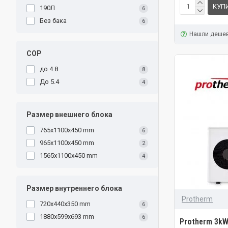
КУП
190Л
6
Без бака
6
Нашли деше
COP
до 4.8
8
До 5.4
4
Размер внешнего блока
765x1100x450 mm
6
965x1100x450 mm
2
1565x1100x450 mm
4
Размер внутреннего блока
Protherm
720x440x350 mm
6
1880x599x693 mm
6
Protherm 3kW 