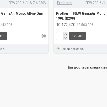
FEW 200-6 / HA 7-6 230V
Protherm
FEW 200-6 / H
GeniaAir Mono, All-in-One
Protherm 10kW GeniaAir Mono, 
190L (R290)
10 172.47€
 142.99€
13 563.00€
ИТЬ
КУПИТЬ
вле?
Нашли дешевле?
Вы достигли конца спи