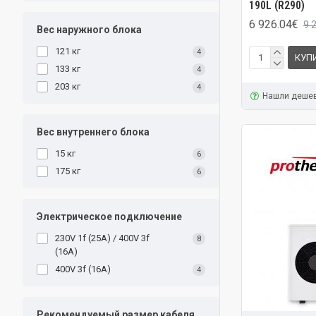
190L (R290)
6 926.04€
9 
Вес наружного блока
121 кг
4
КУП
133 кг
4
203 кг
4
Нашли деше
Вес внутреннего блока
15 кг
6
175 кг
6
Электрическое подключение
230V 1f (25A) / 400V 3f
8
(16A)
400V 3f (16A)
4
Рекомендуемый размер кабеля