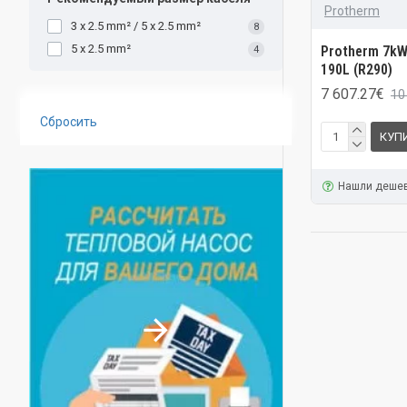
Protherm
3 x 2.5 mm² / 5 x 2.5 mm²
8
5 x 2.5 mm²
Protherm 7kW 
4
190L (R290)
7 607.27€
10
Сбросить
КУП
Нашли деше