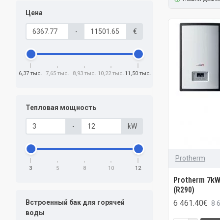
Цена
-
€
6,37 тыс.
7,65 тыс.
8,93 тыс.
10,22 тыс.
11,50 тыс.
Тепловая мощность
-
kW
Protherm
3
5
8
10
12
Protherm 7kW
(R290)
6 461.40€
Встроенный бак для горячей
8 
воды