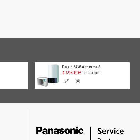
Daikin 6kW Altherma 3
4 694.80€
7 018.00€