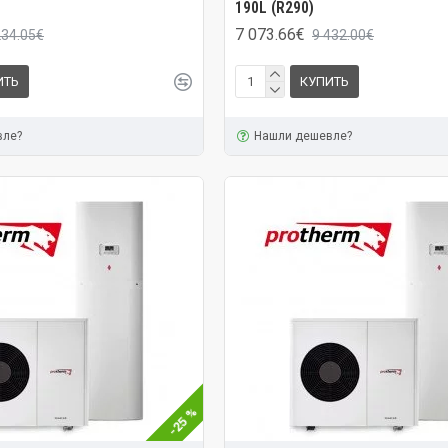
190L (R290)
7 073.66€
234.05€
9 432.00€
ИТЬ
КУПИТЬ
вле?
Нашли дешевле?
-25 %