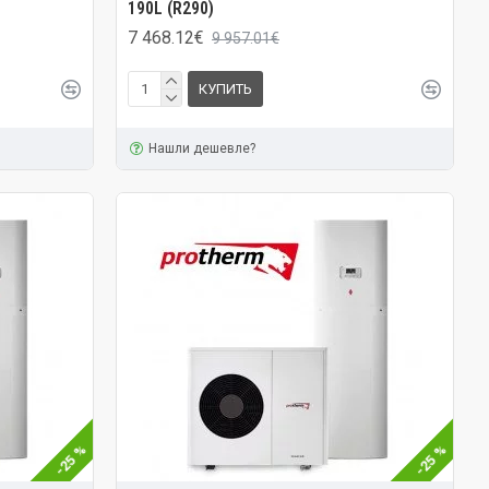
190L (R290)
7 468.12€
9 957.01€
КУПИТЬ
Нашли дешевле?
-25 %
-25 %