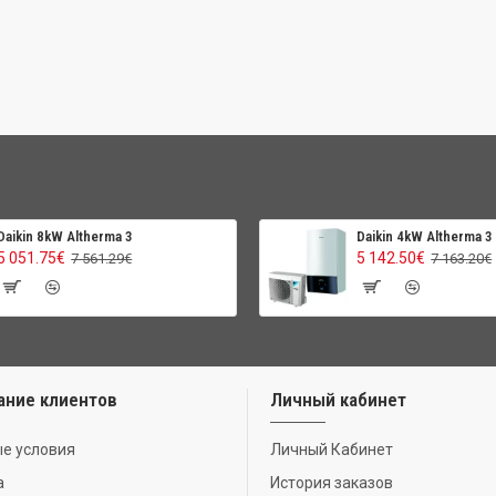
Daikin 8kW Altherma 3
Daikin 4kW Altherma 3
5 051.75€
5 142.50€
7 561.29€
7 163.20€
ание клиентов
Личный кабинет
е условия
Личный Кабинет
а
История заказов