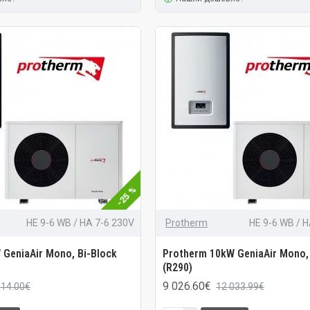
-25 %
HE 9-6 WB / HA 7-6 230V
Protherm
HE 9-6 WB / 
 GeniaAir Mono, Bi-Block
Protherm 10kW GeniaAir Mono,
(R290)
9 026.60€
614.00€
12 033.99€