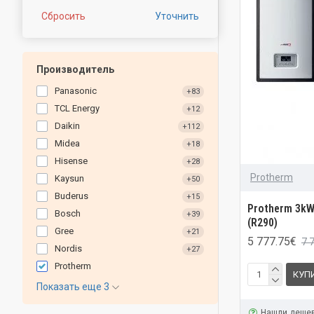
Сбросить
Уточнить
Производитель
Panasonic
+83
TCL Energy
+12
Daikin
+112
Midea
+18
Hisense
+28
Protherm
Kaysun
+50
Buderus
+15
Protherm 3kW
Bosch
+39
(R290)
Gree
+21
5 777.75€
7 
Nordis
+27
Protherm
КУП
Показать еще 3
Нашли деше