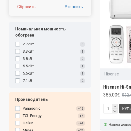
Сбросить
Уточнить
Номинальная мощность
обогрева
2.7кВт
3
3.3кВт
1
3.8кВт
2
5.5кВт
1
5.6кВт
Hisense
1
7.1кВт
2
Hisense Hi-S
385.00€
532.
Производитель
Panasonic
КУП
+16
TCL Energy
+8
Daikin
+41
Нашли деше
Midea
+22