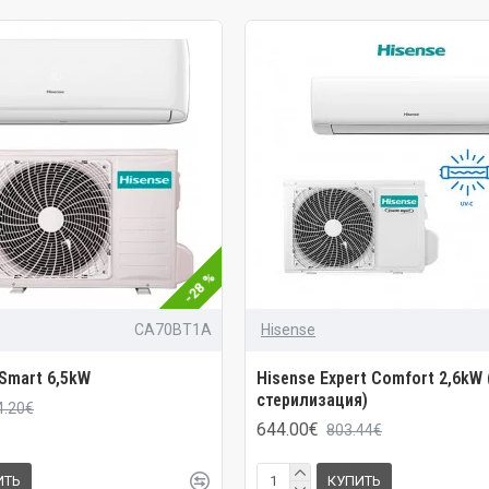
-28 %
CA70BT1A
Hisense
 Smart 6,5kW
Hisense Expert Comfort 2,6kW 
стерилизация)
4.20€
644.00€
803.44€
ИТЬ
КУПИТЬ