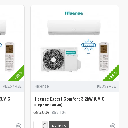
-20 %
-20 %
KE25YR3E
Hisense
KE35YR3E
(UV-C
Hisense Expert Comfort 3,2kW (UV-C
стерилизация)
686.00€
859.10€
КУПИТЬ