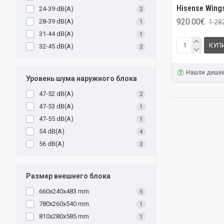
Hisense Wing
24-39 dB(A)
2
920.00€
28-39 dB(A)
1 28
1
31-44 dB(A)
1
КУП
32-45 dB(A)
2
Нашли деше
Уровень шума наружного блока
47-52 dB(A)
2
47-53 dB(A)
1
47-55 dB(A)
1
54 dB(A)
4
56 dB(A)
2
Размер внешнего блока
660x240x483 mm
5
780x260x540 mm
1
810x280x585 mm
1