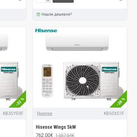
Нашли дешевле?
-22 %
-28 %
KB35YR3F
Hisense
KB50XS1F
Hisense Wings 5kW
762.00€
1 057.54€