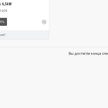
s 6,5kW
2.60€
ИТЬ
вле?
Вы достигли конца спи