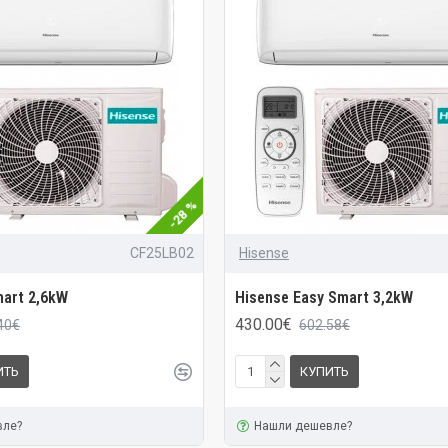
-28 %
CF25LB02
Hisense
mart 2,6kW
Hisense Easy Smart 3,2kW
430.00€
40€
602.58€
ИТЬ
КУПИТЬ
вле?
Нашли дешевле?