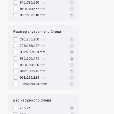
810x585x280 mm
1
860x310x667 mm
1
860x667x310 mm
1
Размер внутреннего блока
790x255x200 mm
1
795x256x197 mm
1
833x256x203 mm
2
835x256x195 mm
2
890x220x300 mm
1
943x300x245 mm
1
998x225x325 mm
1
1039x325x237 mm
1
Вес наружного блока
21.5 кг
2