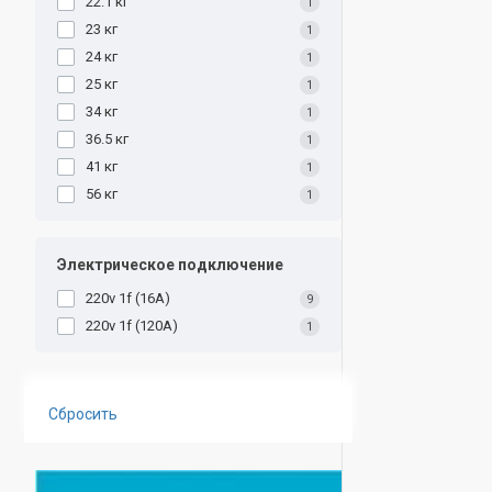
22.1 кг
1
23 кг
1
24 кг
1
25 кг
1
34 кг
1
36.5 кг
1
41 кг
1
56 кг
1
Электрическое подключение
220v 1f (16A)
9
220v 1f (120A)
1
Сбросить