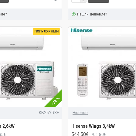
вле?
Нашли дешевле?
ПОПУЛЯРНЫЙ
-28 %
KB25YR3F
Hisense
s 2,6kW
Hisense Wings 3,4kW
544.50€
35€
701.80€