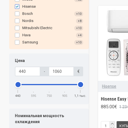
Hisense
Bosch
+10
Nordis
+8
Mitsubishi Electric
+10
Hava
+4
Samsung
+10
Цена
-
€
Hisense
440
595
750
905
1,1 тыс.
Hisense Easy
885.00€
1 23
Номинальная мощность
охлаждения
КУП