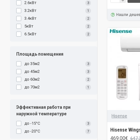
2.6кВт
3
3.2кВт
1
Нашли деше
3.4кВт
2
5кВт
2
6.5кВт
2
Площадь помещения
до 35м2
3
до 45м2
3
до 60м2
2
до 70м2
1
Эффективная работа при
наружной температуре
Hisense
до -15°C
3
Hisense Wing
до -20°C
7
469.00€
647.