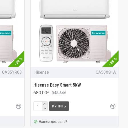
-29 %
-28 %
CA35YR03
Hisense
CA50XS1A
Hisense Easy Smart 5kW
680.00€
948.64€
КУПИТЬ
Нашли дешевле?