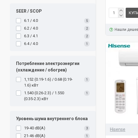
SEER / SCOP
КУП
6.1 / 4.0
5
6.2 / 4.0
2
Нашли деше
6.3 / 4.1
2
6.4 / 4.0
1
Потребление электроэнергии
(охлаждение / обогрев)
1,152 (0.19-1.6) / 0.68 (0.19-
1
1.6) кВт
1.540 (0.26-2.3) / 1.550
1
(0.35-2.3) кВт
Уровень шума внутреннего блока
19-40 dB(A)
3
Hisense
21-46 dB(A)
1