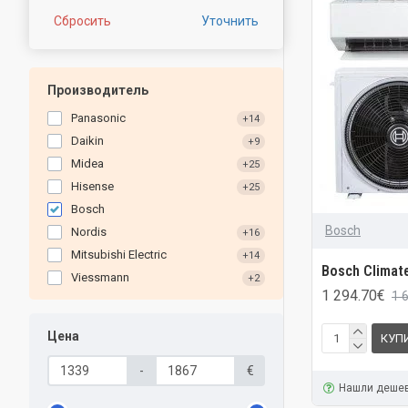
Сбросить
Уточнить
Производитель
Panasonic
+14
Daikin
+9
Midea
+25
Hisense
+25
Bosch
Bosch
Nordis
+16
Mitsubishi Electric
+14
Bosch Climate
Viessmann
+2
1 294.70€
1 
Цена
КУП
-
€
Нашли деше