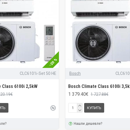
-20 %
CLC6101i-Set 50 HE
Bosch
CLC6101
 Class 6100i 2,5kW
Bosch Climate Class 6100i 3,5
1 379.40€
620.19€
1 727.88€
ИТЬ
КУПИТЬ
вле?
Нашли дешевле?