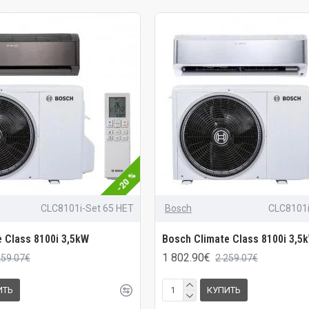
-20 %
CLC8101i-Set 65 HET
Bosch
CLC8101i
 Class 8100i 3,5kW
Bosch Climate Class 8100i 3,5
1 802.90€
259.07€
2 259.07€
ИТЬ
КУПИТЬ