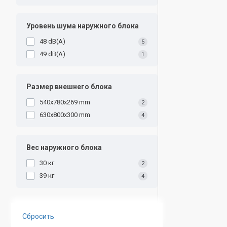
Уровень шума наружного блока
48 dB(A)
5
49 dB(A)
1
Размер внешнего блока
540x780x269 mm
2
630x800x300 mm
4
Вес наружного блока
30 кг
2
39 кг
4
Сбросить