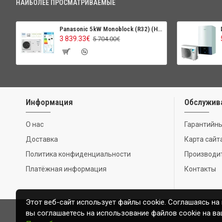
НАИБОЛЕЕ ПРОСМАТРИВАЕМЫЕ
Panasonic 5kW Monoblock (R32) (High Perfomance)
3 839.33€
5 704.00€
Информация
Обслужив
О нас
Гарантийны
Доставка
Карта сайт
Политика конфиденциальности
Производи
Платёжная информация
Контакты
Этот веб-сайт использует файлы cookie. Соглашаясь на
вы соглашаетесь на использование файлов cookie на ва