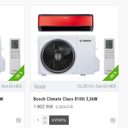
-20 %
-20 %
-Set 65 HES
Bosch
CLC8101i-Set 65 HER
kW
Bosch Climate Class 8100i 3,5kW
1 802.90€
2 259.07€
КУПИТЬ