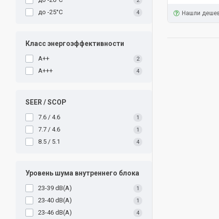
2
до -25°C
4
Нашли деше
Класс энергоэффективности
A++
2
A+++
4
SEER / SCOP
7.6 / 4.6
1
7.7 / 4.6
1
8.5 / 5.1
4
Уровень шума внутреннего блока
23-39 dB(A)
1
23-40 dB(A)
1
23-46 dB(A)
4