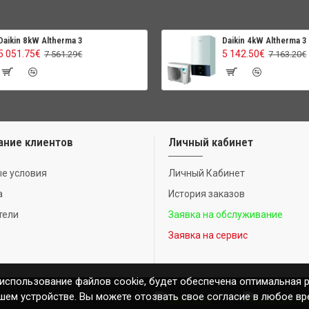
Daikin 8kW Altherma 3
Daikin 4kW Altherma 3
5 051.75€
5 142.50€
7 561.29€
7 163.20€
ание клиентов
Личный кабинет
е условия
Личный Кабинет
а
История заказов
тели
Заявка на обслуживание
Заявка на сервис
 использование файлов cookie, будет обеспечена оптимальная 
шем устройстве. Вы можете отозвать свое согласие в любое вр