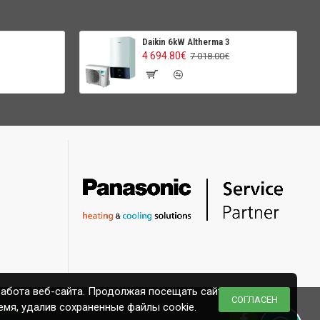
Daikin 6kW Altherma 3
4 694.80€
7 018.00€
работа веб-сайта. Продолжая посещать сайт,
СОГЛАСЕН
емя, удалив сохраненные файлы cookie.