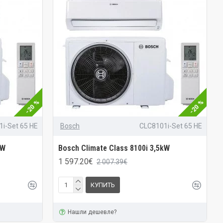
-20 %
-20 %
i-Set 65 HE
Bosch
CLC8101i-Set 65 HE
kW
Bosch Climate Class 8100i 3,5kW
1 597.20€
2 007.39€
КУПИТЬ
Нашли дешевле?