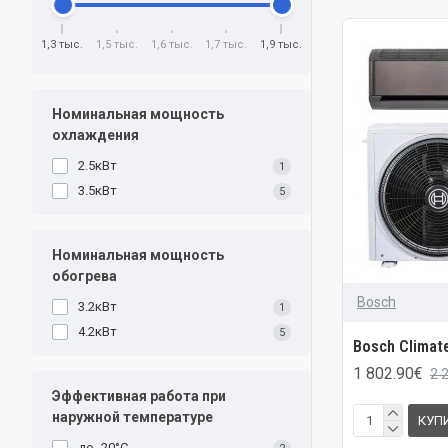
1,3 тыс.
1,5 тыс.
1,6 тыс.
1,7 тыс.
1,9 тыс.
Номинальная мощность
охлаждения
2.5кВт
1
3.5кВт
5
Номинальная мощность
обогрева
Bosch
3.2кВт
1
4.2кВт
5
Bosch Climate
1 802.90€
2 
Эффективная работа при
наружной температуре
КУП
до -20°C