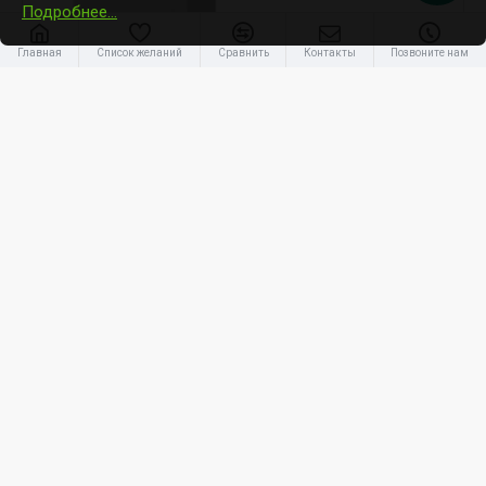
Подробнее…
Главная
Список желаний
Сравнить
Контакты
Позвоните нам
Gree
GRS-CQ16PDG/NHH3-M1I / GRS-CQ16Pd/NHH3M1-O
Тепловой насос Gree Versati IV DUO 16kW
6 827.00€