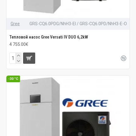
Gree
GRS-CQ6.0PDG/NhH3-EI / GRS-CQ6.0PD/NhH3-E-O
Тепловой насос Gree Versati IV DUO 6,2kW
4 755.00€
-30 °C