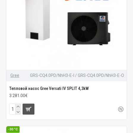
Gree
GRS-CQ4.0PD/NhH3-E-I / GRS-CQ4.0PD/NhH3-E-O
Тепловой насос Gree Versati IV SPLIT 4,3kW
3 281.00€
-30 °C