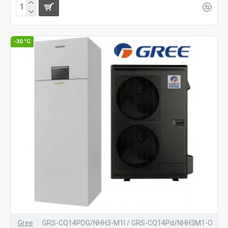
-30 °C
Gree
GRS-CQ14PDG/NHH3-M1I / GRS-CQ14Pd/NHH3M1-O