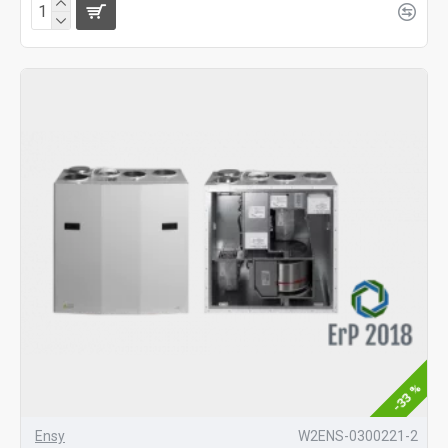
-33 %
Ensy
W2ENS-0300221-2