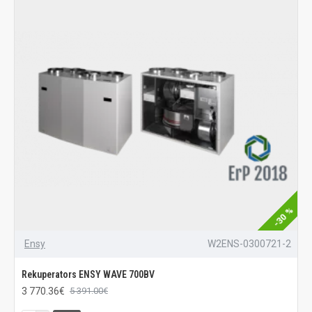
-30 %
Ensy
W2ENS-0300721-2
Rekuperators ENSY WAVE 700BV
3 770.36€
5 391.00€