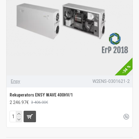
-34 %
Ensy
W2ENS-0301621-2
Rekuperators ENSY WAVE 400HV/1
2 246.97€
3 406.00€