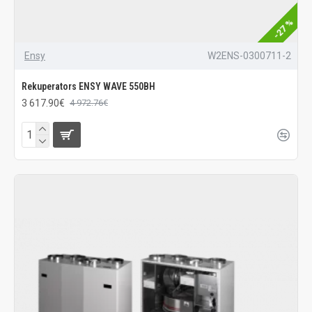
-27 %
Ensy
W2ENS-0300711-2
Rekuperators ENSY WAVE 550BH
3 617.90€
4 972.76€