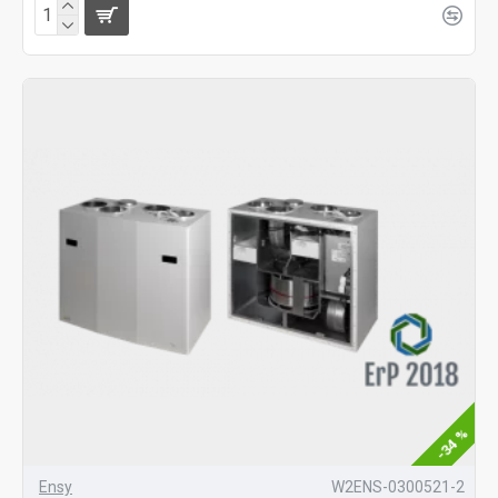
-34 %
Ensy
W2ENS-0300521-2