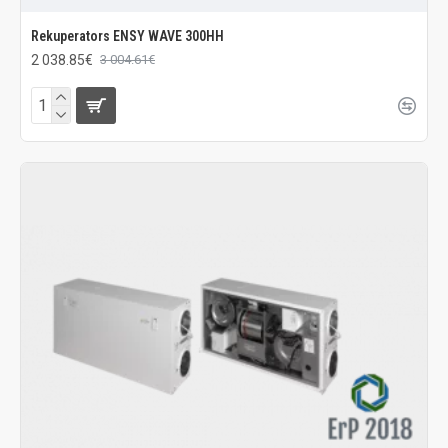
Rekuperators ENSY WAVE 300HH
2 038.85€
3 004.61€