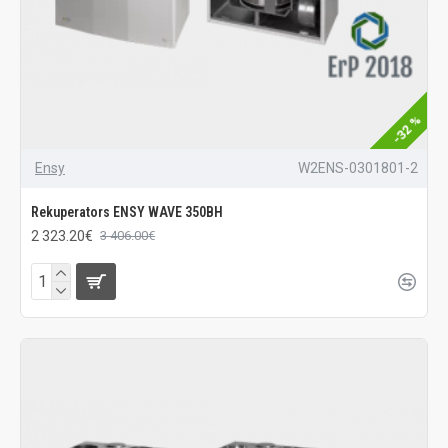
-32 %
Ensy
W2ENS-0301801-2
Rekuperators ENSY WAVE 350BH
2 323.20€
3 406.00€