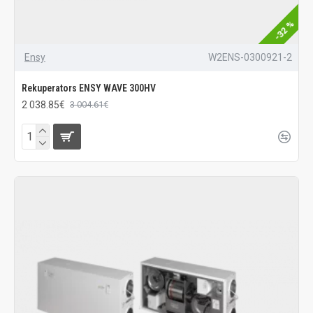
-32 %
Ensy
W2ENS-0300921-2
Rekuperators ENSY WAVE 300HV
2 038.85€
3 004.61€