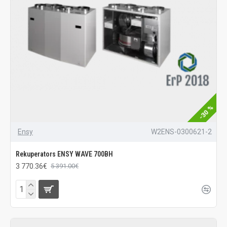
-30 %
Ensy
W2ENS-0300621-2
Rekuperators ENSY WAVE 700BH
3 770.36€
5 391.00€