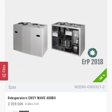
Filtrs
-34 %
Ensy
W2ENS-0300321-2
Rekuperators ENSY WAVE 400BH
2 359.50€
3 561.11€