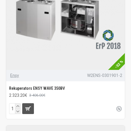
-32 %
Ensy
W2ENS-0301901-2
Rekuperators ENSY WAVE 350BV
2 323.20€
3 406.00€