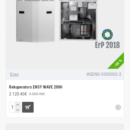
-30 %
Ensy
W2ENS-0300002-2
Rekuperators ENSY WAVE 200H
2 120.40€
3 033.95€