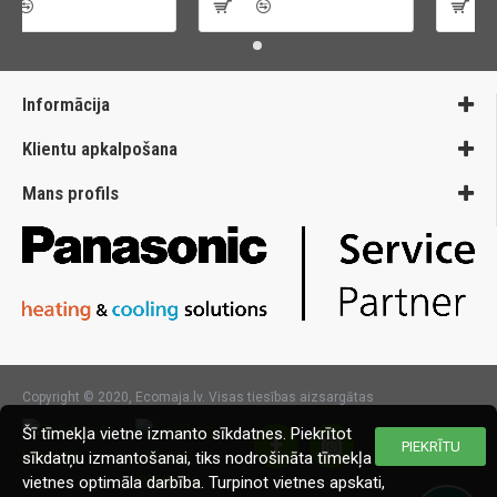
Informācija
Klientu apkalpošana
Mans profils
Copyright © 2020, Ecomaja.lv. Visas tiesības aizsargātas
Šī tīmekļa vietne izmanto sīkdatnes. Piekrītot
PIEKRĪTU
sīkdatņu izmantošanai, tiks nodrošināta tīmekļa
vietnes optimāla darbība. Turpinot vietnes apskati,