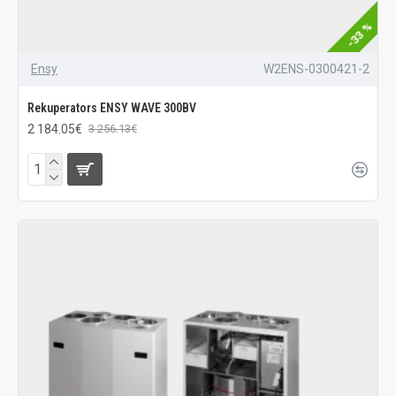
-33 %
Ensy
W2ENS-0300421-2
Rekuperators ENSY WAVE 300BV
2 184.05€
3 256.13€