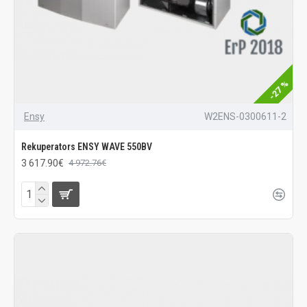
-27 %
Ensy
W2ENS-0300611-2
Rekuperators ENSY WAVE 550BV
3 617.90€
4 972.76€