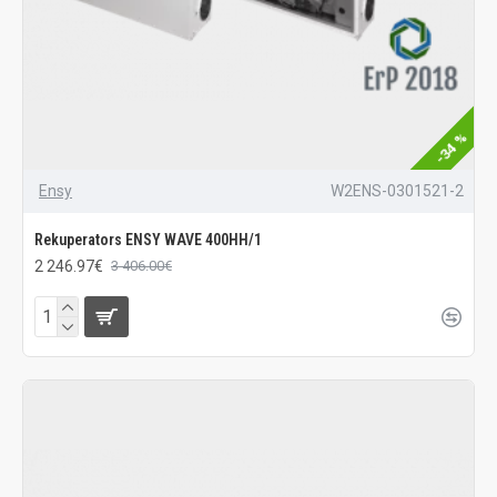
-34 %
Ensy
W2ENS-0301521-2
Rekuperators ENSY WAVE 400HH/1
2 246.97€
3 406.00€