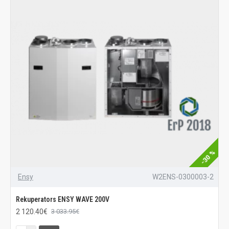
-30 %
Ensy
W2ENS-0300003-2
Rekuperators ENSY WAVE 200V
2 120.40€
3 033.95€