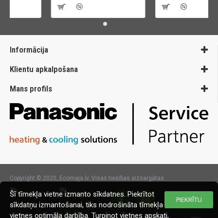
Informācija
Klientu apkalpošana
Mans profils
Copyright © 2020, Ecomaja.lv. Visas tiesības aizsargātas
Šī tīmekļa vietne izmanto sīkdatnes. Piekrītot
PIEKRĪTU
sīkdatņu izmantošanai, tiks nodrošināta tīmekļa
vietnes optimāla darbība. Turpinot vietnes apskati,