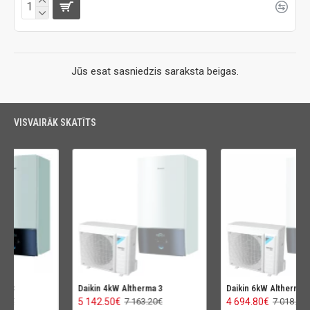
Jūs esat sasniedzis saraksta beigas.
VISVAIRĀK SKATĪTS
Daikin 4kW Altherma 3
Daikin 6kW Altherma 3
5 142.50€
4 694.80€
7 163.20€
7 018.00€