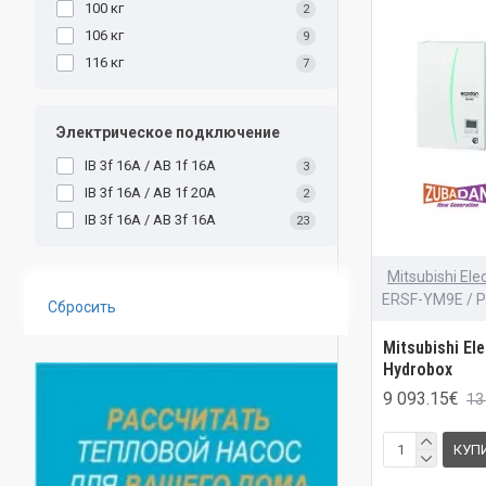
100 кг
2
106 кг
9
116 кг
7
Электрическое подключение
IB 3f 16A / AB 1f 16A
3
IB 3f 16A / AB 1f 20A
2
IB 3f 16A / AB 3f 16A
23
Mitsubishi Elec
ERSF-YM9E /
Сбросить
Mitsubishi El
Hydrobox
9 093.15€
13
КУП