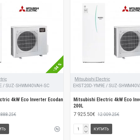
-34 %
tric
Mitsubishi Electric
E / SUZ-SHWM40VAH-SC
EHST20D-YM9E / SUZ-SHWM40V
ectric 4kW Eco Inverter Ecodan
Mitsubishi Electric 4kW Eco In
200L
7 925.50€
 888.25€
12 009.25€
ИТЬ
КУПИТЬ