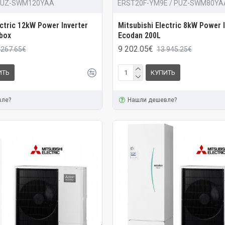
 PUZ-SWM120YAA
ERST20F-YM9E / PUZ-SWM80YA
ectric 12kW Power Inverter
Mitsubishi Electric 8kW Power 
box
Ecodan 200L
9 202.05€
 267.65€
13 945.25€
ИТЬ
КУПИТЬ
вле?
Нашли дешевле?