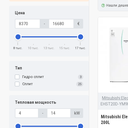
Нашли деше
Цена
-
€
8 тыс.
10 тыс.
13 тыс.
15 тыс.
17 тыс.
Тип
Гидро сплит
3
Сплит
25
Mitsubishi Elec
Тепловая мощность
EHST20D-YM9
-
kW
Mitsubishi El
200L