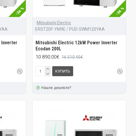
-34 %
-34 %
Mitsubishi Electric
0YAA
ERST20F-YM9E / PUD-SWM120YAA
 Inverter
Mitsubishi Electric 12kW Power Inverter
Ecodan 200L
10 890.00€
16 510.45€
КУПИТЬ
Нашли дешевле?