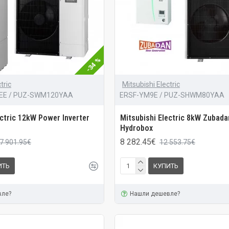
-34 %
tric
Mitsubishi Electric
EE / PUZ-SWM120YAA
ERSF-YM9E / PUZ-SHWM80YAA
ectric 12kW Power Inverter
Mitsubishi Electric 8kW Zubad
Hydrobox
8 282.45€
7 901.95€
12 553.75€
ИТЬ
КУПИТЬ
вле?
Нашли дешевле?