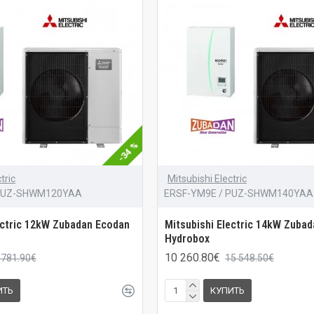
-34 %
tric
Mitsubishi Electric
 PUZ-SHWM120YAA
ERSF-YM9E / PUZ-SHWM140YAA
ectric 12kW Zubadan Ecodan
Mitsubishi Electric 14kW Zuba
Hydrobox
10 260.80€
 781.90€
15 548.50€
ИТЬ
КУПИТЬ