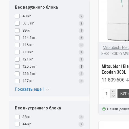
Вес наружного блока
40 кг
2
53.5 кг
2
89 кг
1
114.5 кг
6
116 кг
6
Mitsubishi Elec
118 кг
1
EHST30D-YM9
121 кг
1
Mitsubishi El
125.5 кг
3
Ecodan 300L
126.5 кг
2
11 809.60€
1
127 кг
3
Показать еще 1
КУП
Вес внутреннего блока
Нашли деше
38 кг
3
44 кг
7