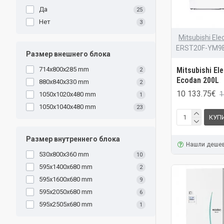
Да
25
Нет
3
Mitsubishi Elec
ERST20F-YM9
Размер внешнего блока
Mitsubishi El
714x800x285 mm
2
Ecodan 200L
880x840x330 mm
2
10 133.75€
1
1050x1020x480 mm
1
1050x1040x480 mm
23
КУП
Размер внутреннего блока
Нашли деше
530x800x360 mm
10
595x1400x680 mm
2
595x1600x680 mm
9
595x2050x680 mm
6
595x2505x680 mm
1