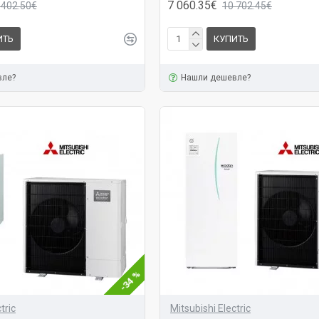
7 060.35€
 402.50€
10 702.45€
ИТЬ
КУПИТЬ
вле?
Нашли дешевле?
-34 %
tric
Mitsubishi Electric