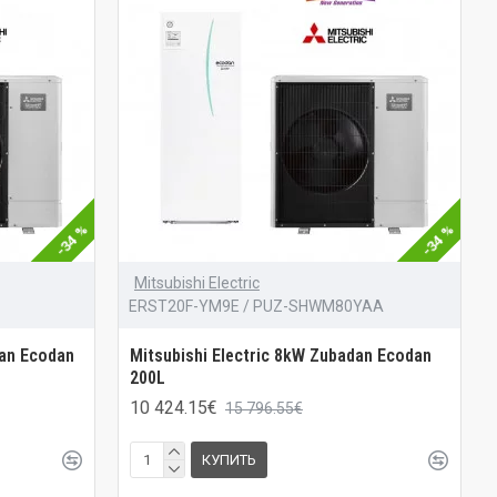
-34 %
-34 %
Mitsubishi Electric
ERST20F-YM9E / PUZ-SHWM80YAA
dan Ecodan
Mitsubishi Electric 8kW Zubadan Ecodan
200L
10 424.15€
15 796.55€
КУПИТЬ