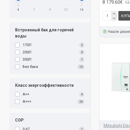
8 179.60€
12
4
7
9
12
14
КУП
Встроенный бак для горячей
Нашли деше
воды
170Л
2
200Л
9
300Л
7
Без бака
10
Класс энергоэффективности
A++
4
A+++
24
COP
Mitsubishi Elec
3.67
1