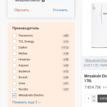
Mitsubishi Electric
Сбросить
Уточнить
Производитель
Panasonic
+83
TCL Energy
+12
Daikin
+112
Midea
+18
Hisense
+28
Mitsubishi Elec
EHST17D-YM9
Kaysun
+50
Buderus
+15
Mitsubishi El
Bosch
+39
170L
Gree
+21
7 834.75€
11
Nordis
+27
Mitsubishi Electric
КУП
Показать еще 3