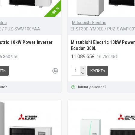
-34 %
tric
Mitsubishi Electric
E / PUZ-SWM100YAA
EHST30D-YM9EE / PUZ-SWM10
ectric 10kW Power Inverter
Mitsubishi Electric 10kW Power
Ecodan 300L
11 089.65€
5 360.95€
16 752.45€
ИТЬ
КУПИТЬ
вле?
Нашли дешевле?