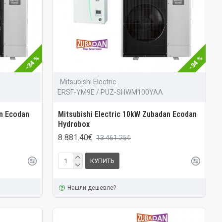
-34 %
-34 %
Mitsubishi Electric
ERSF-YM9E / PUZ-SHWM100YAA
an Ecodan
Mitsubishi Electric 10kW Zubadan Ecodan
Hydrobox
8 881.40€
13 461.25€
КУПИТЬ
Нашли дешевле?