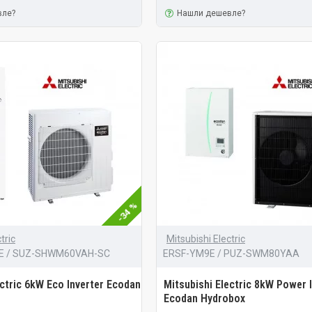
вле?
Нашли дешевле?
-34 %
tric
Mitsubishi Electric
E / SUZ-SHWM60VAH-SC
ERSF-YM9E / PUZ-SWM80YAA
ectric 6kW Eco Inverter Ecodan
Mitsubishi Electric 8kW Power 
Ecodan Hydrobox