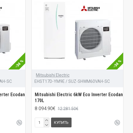
-34 %
-34 %
Mitsubishi Electric
AH-SC
EHST17D-YM9E / SUZ-SHWM60VAH-SC
verter Ecodan
Mitsubishi Electric 6kW Eco Inverter Ecodan
170L
8 094.90€
12 281.50€
КУПИТЬ