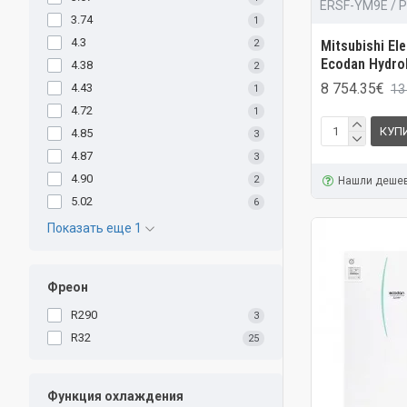
ERSF-YM9E /
3.74
1
4.3
Mitsubishi El
2
Ecodan Hydro
4.38
2
8 754.35€
4.43
13
1
4.72
1
КУП
4.85
3
4.87
3
4.90
2
Нашли деше
5.02
6
Показать еще 1
Фреон
R290
3
R32
25
Функция охлаждения