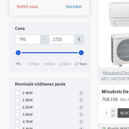
Notīrīt visus
Norādiet
Cena
-
€
795
1,3 tūkst.
1,8 tūkst.
2,2 tūkst.
2,7 tūkst.
Mitsubishi Elec
MSZ-HR25VF/
Nominālā sildīšanas jauda
Mitsubishi El
2.4kW
1
768.35€
961.
2.9kW
1
3.2kW
1
IELI
3.6kW
1
4.7kW
1
Atradāt lētāk?
5.4kW