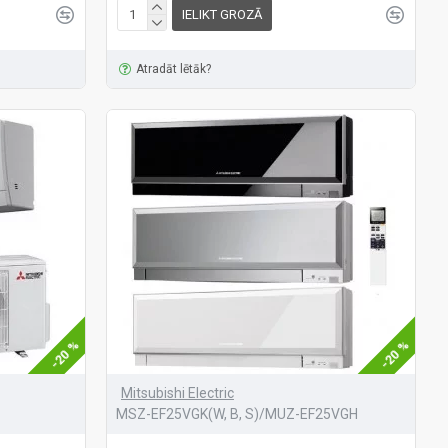
IELIKT GROZĀ
Atradāt lētāk?
-20 %
-20 %
Mitsubishi Electric
MSZ-EF25VGK(W, B, S)/MUZ-EF25VGH