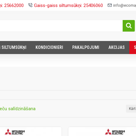
ņi: 25662000
Gaiss-gaiss siltumsūkņi: 25406060
info@ecomaj
S SILTUMSŪKŅI
KONDICIONIERI
PAKALPOJUMI
AKCIJAS
eču salīdzināšana
Kār