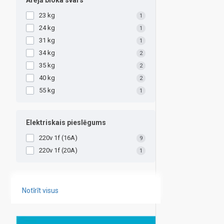
Ārējā bloka svars
23 kg
1
24 kg
1
31 kg
1
34 kg
2
35 kg
2
40 kg
2
55 kg
1
Elektriskais pieslēgums
220v 1f (16A)
9
220v 1f (20A)
1
Notīrīt visus