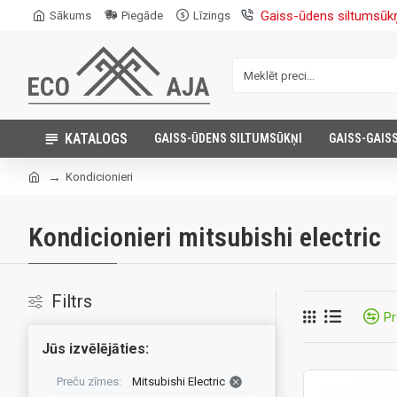
Gaiss-ūdens siltumsūk
Sākums
Piegāde
Līzings
KATALOGS
GAISS-ŪDENS SILTUMSŪKŅI
GAISS-GAIS
Kondicionieri
Kondicionieri mitsubishi electric
Filtrs
Pr
Jūs izvēlējāties:
Preču zīmes:
Mitsubishi Electric