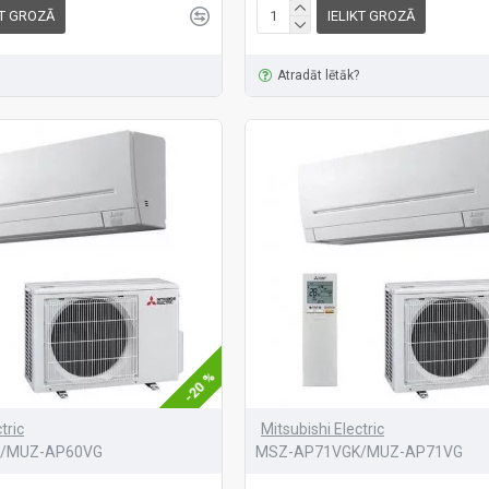
KT GROZĀ
IELIKT GROZĀ
Atradāt lētāk?
-20 %
tric
Mitsubishi Electric
/MUZ-AP60VG
MSZ-AP71VGK/MUZ-AP71VG