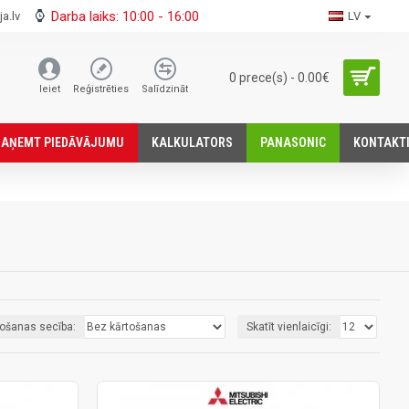
Darba laiks: 10:00 - 16:00
a.lv
LV
0 prece(s) - 0.00€
Ieiet
Reģistrēties
Salīdzināt
SАŅEMT PIEDĀVĀJUMU
KALKULATORS
PANASONIC
KONTAKT
tošanas secība:
Skatīt vienlaicīgi: