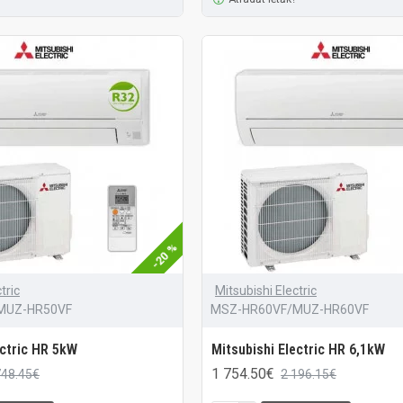
-20 %
tric
Mitsubishi Electric
MUZ-HR50VF
MSZ-HR60VF/MUZ-HR60VF
ectric HR 5kW
Mitsubishi Electric HR 6,1kW
1 754.50€
748.45€
2 196.15€