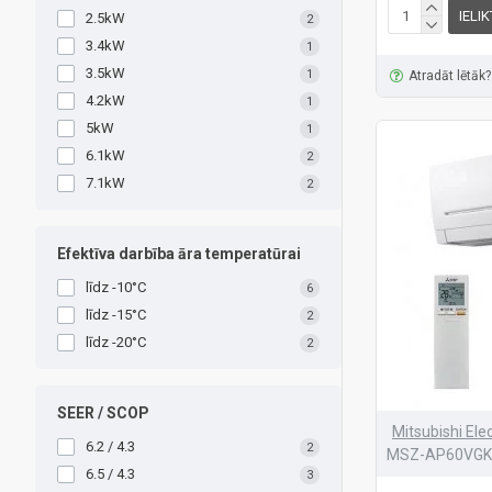
IELI
2.5kW
2
3.4kW
1
3.5kW
1
Atradāt lētāk?
4.2kW
1
5kW
1
6.1kW
2
7.1kW
2
Efektīva darbība āra temperatūrai
līdz -10°C
6
līdz -15°C
2
līdz -20°C
2
SEER / SCOP
Mitsubishi Elec
6.2 / 4.3
2
MSZ-AP60VGK
6.5 / 4.3
3