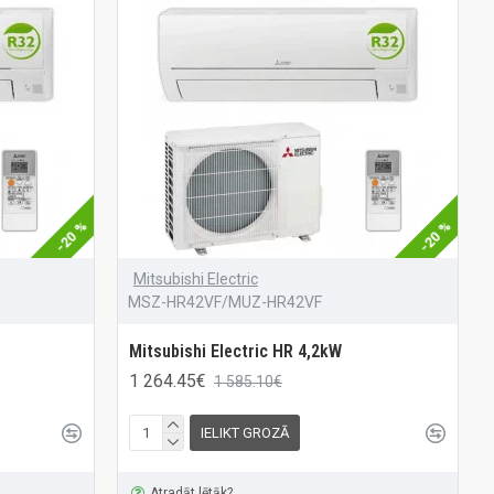
-20 %
-20 %
Mitsubishi Electric
MSZ-HR42VF/MUZ-HR42VF
Mitsubishi Electric HR 4,2kW
1 264.45€
1 585.10€
IELIKT GROZĀ
Atradāt lētāk?