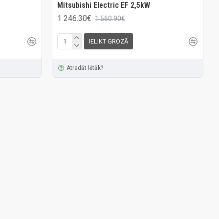
Mitsubishi Electric EF 2,5kW
1 246.30€
1 560.90€
IELIKT GROZĀ
Atradāt lētāk?