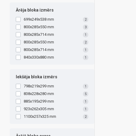
Ārēja bloka izmērs
699х249х538 mm
2
800x285x550 mm
3
800x285x714 mm
1
800х285х550 mm
2
800х285х714 mm
1
840х330х880 mm
1
Iekšēja bloka izmērs
798x219x299 mm
1
838х228х280 mm
5
885x195x299 mm
1
923х262х305 mm
1
1100x257x325 mm
2