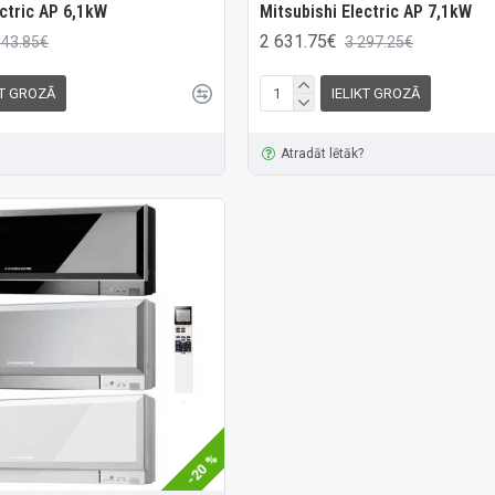
ectric AP 6,1kW
Mitsubishi Electric AP 7,1kW
2 631.75€
643.85€
3 297.25€
KT GROZĀ
IELIKT GROZĀ
Atradāt lētāk?
-20 %