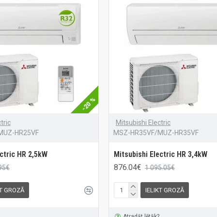
-20 %
tric
Mitsubishi Electric
MUZ-HR25VF
MSZ-HR35VF/MUZ-HR35VF
ectric HR 2,5kW
Mitsubishi Electric HR 3,4kW
876.04€
95€
1 095.05€
KT GROZĀ
IELIKT GROZĀ
Atradāt lētāk?