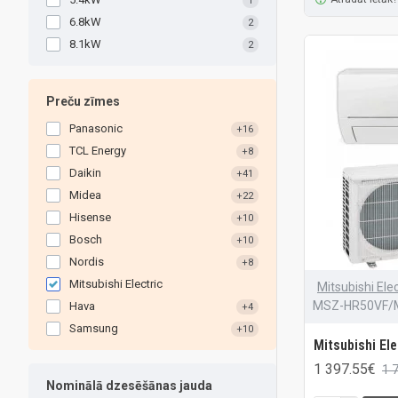
1
6.8kW
2
8.1kW
2
Preču zīmes
Panasonic
+16
TCL Energy
+8
Daikin
+41
Midea
+22
Hisense
+10
Bosch
+10
Nordis
+8
Mitsubishi Electric
Mitsubishi Elec
MSZ-HR50VF/
Hava
+4
Samsung
+10
Mitsubishi El
1 397.55€
1 
Nominālā dzesēšānas jauda