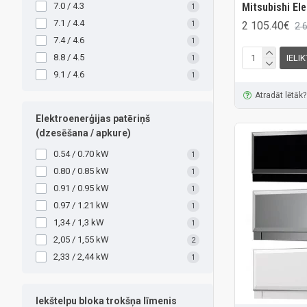
Mitsubishi El
7.0 / 4.3
1
7.1 / 4.4
2 105.40€
1
2 
7.4 / 4.6
1
8.8 / 4.5
IELI
1
9.1 / 4.6
1
Atradāt lētāk?
Elektroenerģijas patēriņš
(dzesēšana / apkure)
0.54 / 0.70 kW
1
0.80 / 0.85 kW
1
0.91 / 0.95 kW
1
0.97 / 1.21 kW
1
1,34 / 1,3 kW
1
2,05 / 1,55 kW
2
2,33 / 2,44 kW
1
Iekštelpu bloka trokšņa līmenis