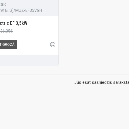
tric
W, B, S)/MUZ-EF35VGH
ctric EF 3,5kW
736.35€
KT GROZĀ
Jūs esat sasniedzis saraksta