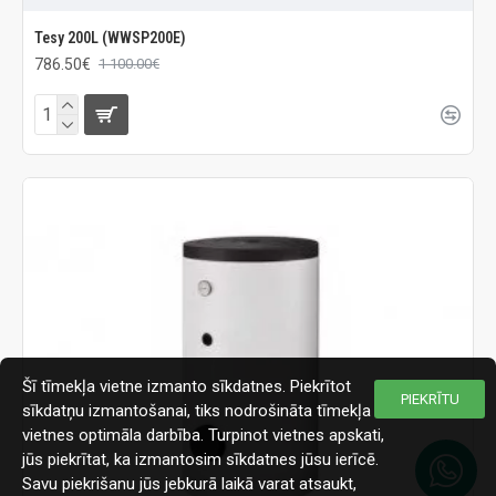
Tesy 200L (WWSP200E)
786.50€
1 100.00€
Šī tīmekļa vietne izmanto sīkdatnes. Piekrītot
PIEKRĪTU
sīkdatņu izmantošanai, tiks nodrošināta tīmekļa
vietnes optimāla darbība. Turpinot vietnes apskati,
jūs piekrītat, ka izmantosim sīkdatnes jūsu ierīcē.
Savu piekrišanu jūs jebkurā laikā varat atsaukt,