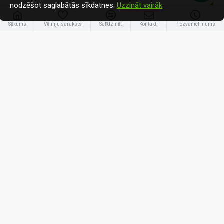
nodzēšot saglabātās sīkdatnes.
Uzzināt vairāk
-30 %
Sākums
Vēlmju saraksts
Salīdzināt
Kontakti
Piezvaniet mums
Tesy
WWSP300E
Tesy 300L (WWSP300E)
943.80€
1 350.00€
PĀRBAUDIET PIEEJAMĪBU!