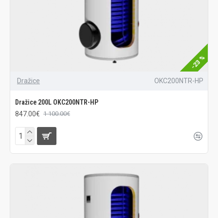
-23 %
Dražice
OKC200NTR-HP
Dražice 200L OKC200NTR-HP
847.00€
1 100.00€