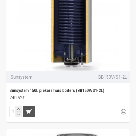
Sunsystem
BB150V/S1-2L
Sunsystem 150L piekaramais boilers (BB150V/S1-2L)
740.52€