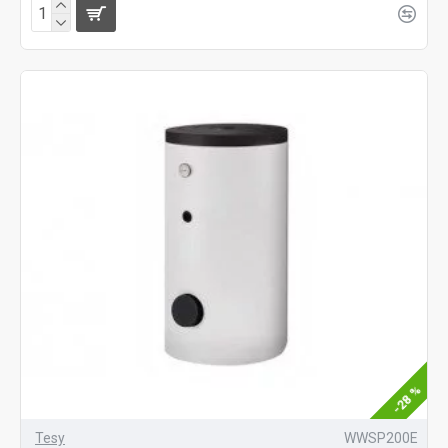
-28 %
Tesy
WWSP200E