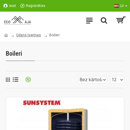
Ieiet
Reģistrēties
LV
Ūdens tvertnes
Boileri
Boileri