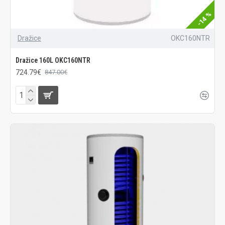
-14 %
Dražice
OKC160NTR
Dražice 160L OKC160NTR
724.79€
847.00€