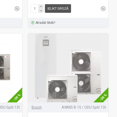
IELIKT GROZĀ
Atradāt lētāk?
-26 %
-26 %
DU Split 13t
Bosch
AWMS 8-15 / ODU Split 13t