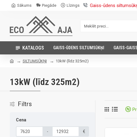
Gaiss-ūdens siltumsūk
Sākums
Piegāde
Līzings
KATALOGS
GAISS-ŪDENS SILTUMSŪKŅI
GAISS-GAIS
SILTUMSŪKŅI
13kW (līdz 325m2)
13kW (līdz 325m2)
Filtrs
Pr
Cena
-
€