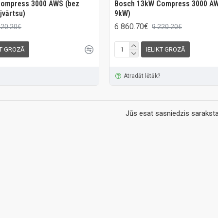
ompress 3000 AWS (bez
Bosch 13kW Compress 3000 AW
jvārtsu)
9kW)
6 860.70€
220.20€
9 220.20€
KT GROZĀ
IELIKT GROZĀ
Atradāt lētāk?
Jūs esat sasniedzis saraksta