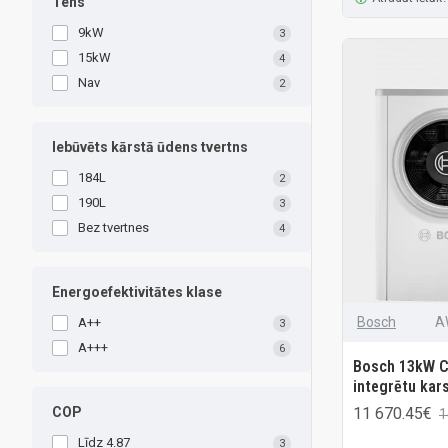
Tens
9kW
3
15kW
4
Nav
2
Iebūvēts kārstā ūdens tvertns
184L
2
190L
3
Bez tvertnes
4
Energoefektivitātes klase
Bosch
A
A++
3
A+++
6
Bosch 13kW C
integrētu kars
11 670.45€
COP
1
Līdz 4.87
3