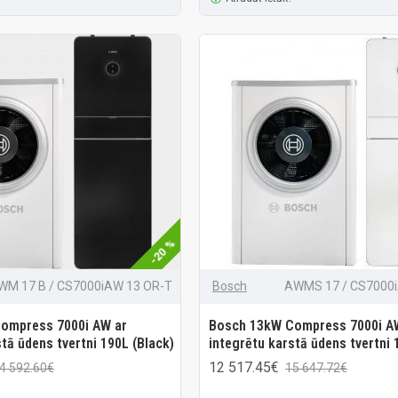
-20 %
WM 17 B / CS7000iAW 13 OR-T
Bosch
AWMS 17 / CS7000
ompress 7000i AW ar
Bosch 13kW Compress 7000i A
tā ūdens tvertni 190L (Black)
integrētu karstā ūdens tvertni 
12 517.45€
4 592.60€
15 647.72€