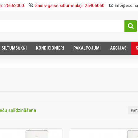
ņi: 25662000
Gaiss-gaiss siltumsūkņi: 25406060
info@ecomaj
S SILTUMSŪKŅI
KONDICIONIERI
PAKALPOJUMI
AKCIJAS
eču salīdzināšana
Kār