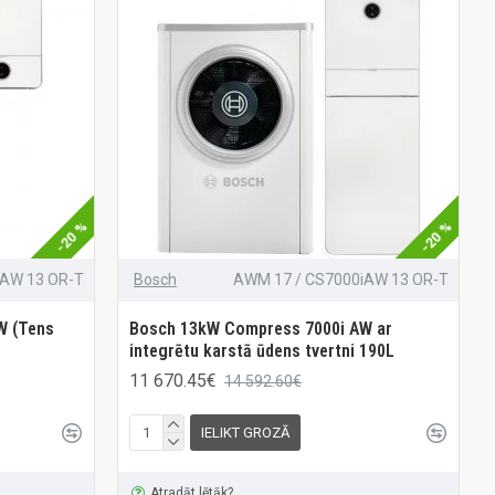
-20 %
-20 %
iAW 13 OR-T
Bosch
AWM 17 / CS7000iAW 13 OR-T
W (Tens
Bosch 13kW Compress 7000i AW ar
integrētu karstā ūdens tvertni 190L
11 670.45€
14 592.60€
IELIKT GROZĀ
Atradāt lētāk?