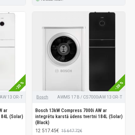
-20 %
-20 %
iAW 13 OR-T
Bosch
AWMS 17 B / CS7000iAW 13 OR-T
W ar
Bosch 13kW Compress 7000i AW ar
184L (Solar)
integrētu karstā ūdens tvertni 184L (Solar)
(Black)
12 517.45€
15 647.72€