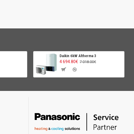
Daikin 6kW Altherma 3
4 694.80€
7 018.00€