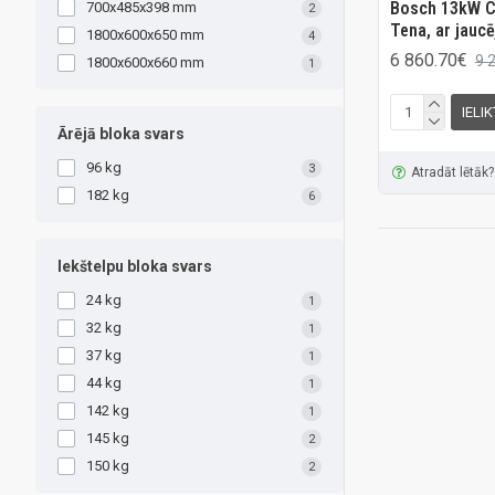
Bosch 13kW C
700x485x398 mm
2
Tena, ar jaucē
1800x600x650 mm
4
6 860.70€
9 
1800x600x660 mm
1
IELI
Ārējā bloka svars
96 kg
3
Atradāt lētāk?
182 kg
6
Iekštelpu bloka svars
24 kg
1
32 kg
1
37 kg
1
44 kg
1
142 kg
1
145 kg
2
150 kg
2