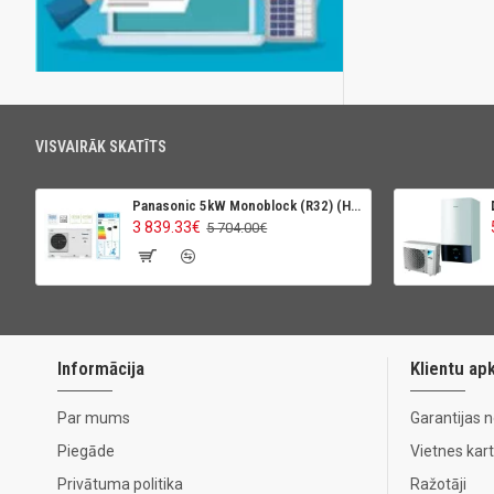
VISVAIRĀK SKATĪTS
Panasonic 5kW Monoblock (R32) (High Perfomance)
3 839.33€
5 704.00€
Informācija
Klientu ap
Par mums
Garantijas 
Piegāde
Vietnes kar
Privātuma politika
Ražotāji