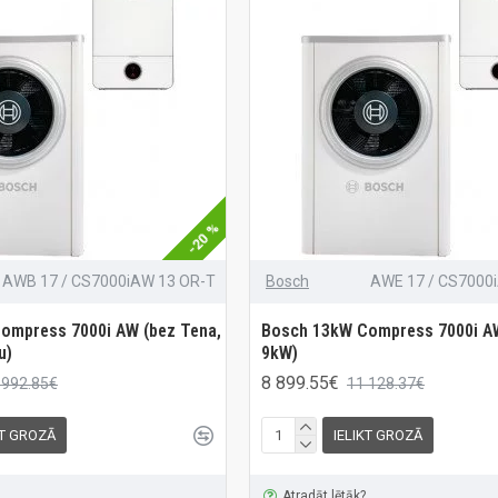
-20 %
AWB 17 / CS7000iAW 13 OR-T
Bosch
AWE 17 / CS7000
ompress 7000i AW (bez Tena,
Bosch 13kW Compress 7000i A
u)
9kW)
8 899.55€
 992.85€
11 128.37€
KT GROZĀ
IELIKT GROZĀ
Atradāt lētāk?