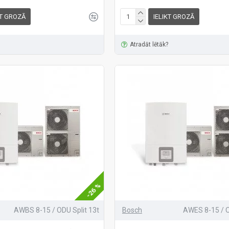
KT GROZĀ
IELIKT GROZĀ
Atradāt lētāk?
-26 %
AWBS 8-15 / ODU Split 13t
Bosch
AWES 8-15 / O