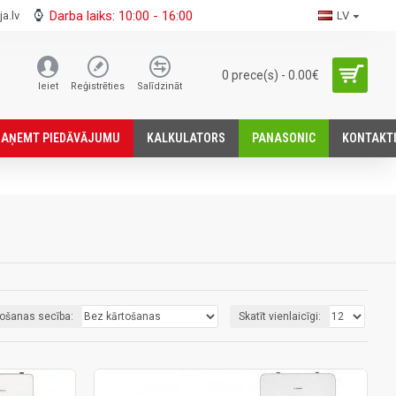
Darba laiks: 10:00 - 16:00
a.lv
LV
0 prece(s) - 0.00€
Ieiet
Reģistrēties
Salīdzināt
SАŅEMT PIEDĀVĀJUMU
KALKULATORS
PANASONIC
KONTAKT
tošanas secība:
Skatīt vienlaicīgi: