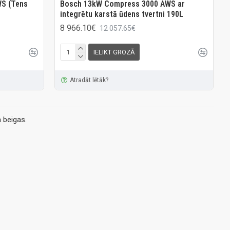
S (Tens
Bosch 13kW Compress 3000 AWS ar
integrētu karstā ūdens tvertni 190L
8 966.10€
12 057.65€
IELIKT GROZĀ
Atradāt lētāk?
 beigas.