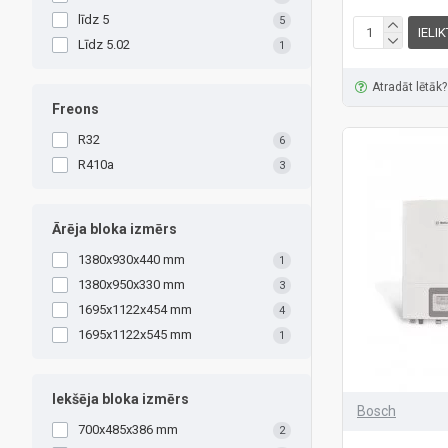
līdz 5
5
IELI
Līdz 5.02
1
Atradāt lētāk?
Freons
R32
6
R410a
3
Ārēja bloka izmērs
1380x930x440 mm
1
1380x950x330 mm
3
1695x1122x454 mm
4
1695x1122x545 mm
1
Iekšēja bloka izmērs
Bosch
700x485x386 mm
2