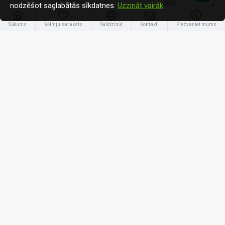
nodzēšot saglabātās sīkdatnes.
Uzzināt vairāk
-31 %
Sākums
Vēlmju saraksts
Salīdzināt
Kontakti
Piezvaniet mums
Ariston
50 S NET R32 (3301892)
Ariston 8kW Nimbus Compact 50 S Net R32, 180L
5 840.00€
8 450.00€