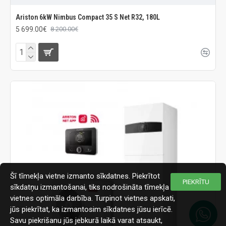
Ariston 6kW Nimbus Compact 35 S Net R32, 180L
5 699.00€
8 200.00€
Šī tīmekļa vietne izmanto sīkdatnes. Piekrītot
PIEKRĪTU
sīkdatņu izmantošanai, tiks nodrošināta tīmekļa
vietnes optimāla darbība. Turpinot vietnes apskati,
jūs piekrītat, ka izmantosim sīkdatnes jūsu ierīcē.
Savu piekrišanu jūs jebkurā laikā varat atsaukt,