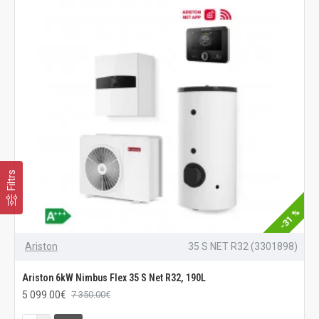
Filtrs
-31 %
Ariston
35 S NET R32 (3301898)
Ariston 6kW Nimbus Flex 35 S Net R32, 190L
5 099.00€
7 350.00€