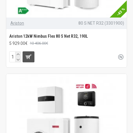
-43 %
Ariston
80 S NET R32 (3301900)
Ariston 12kW Nimbus Flex 80 S Net R32, 190L
5 929.00€
10 406.00€