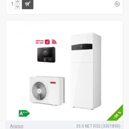
-30 %
Ariston
35 S NET R32 (3301890)