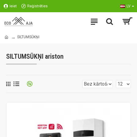
Ieiet
Reģistrēties
LV
SILTUMSŪKŅI
SILTUMSŪKŅI ariston