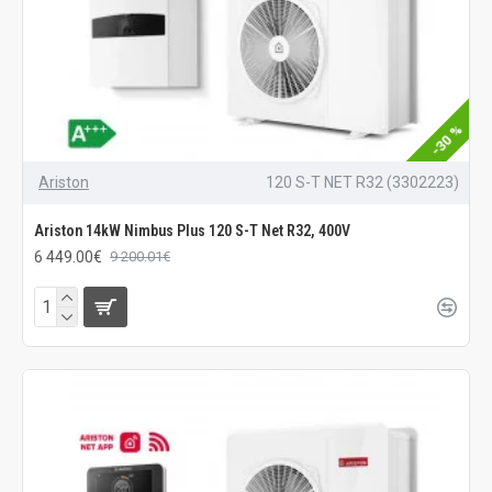
-30 %
Ariston
120 S-T NET R32 (3302223)
Ariston 14kW Nimbus Plus 120 S-T Net R32, 400V
6 449.00€
9 200.01€