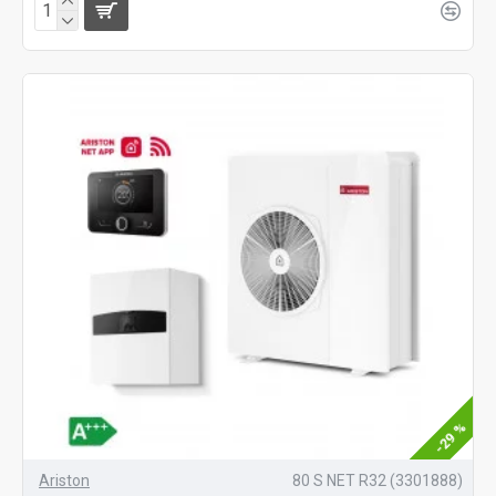
-29 %
Ariston
80 S NET R32 (3301888)