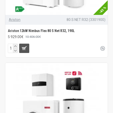
-43 %
Ariston
80 S NET R32 (3301900)
Ariston 12kW Nimbus Flex 80 S Net R32, 190L
5 929.00€
10 406.00€