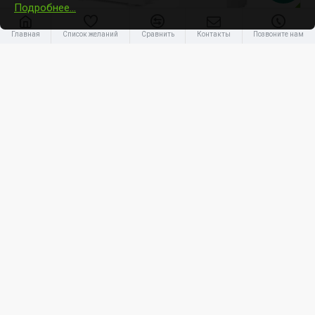
Подробнее…
-31 %
Главная
Список желаний
Сравнить
Контакты
Позвоните нам
Ariston
50 S NET R32 (3301892)
Ariston 8kW Nimbus Compact 50 S Net R32, 180L
5 840.00€
8 450.00€