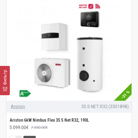
Фильтр
-31 %
Ariston
35 S NET R32 (3301898)
Ariston 6kW Nimbus Flex 35 S Net R32, 190L
5 099.00€
7 350.00€