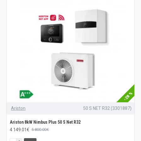
-28 %
Ariston
50 S NET R32 (3301887)
Ariston 8kW Nimbus Plus 50 S Net R32
4 149.01€
5 800.00€