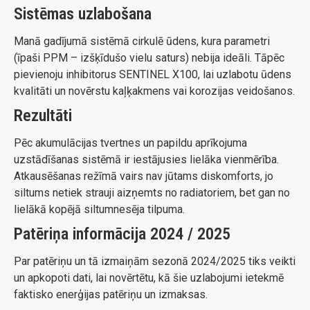
Sistēmas uzlabošana
Manā gadījumā sistēmā cirkulē ūdens, kura parametri
(īpaši PPM – izšķīdušo vielu saturs) nebija ideāli. Tāpēc
pievienoju inhibitorus SENTINEL X100, lai uzlabotu ūdens
kvalitāti un novērstu kaļķakmens vai korozijas veidošanos.
Rezultāti
Pēc akumulācijas tvertnes un papildu aprīkojuma
uzstādīšanas sistēmā ir iestājusies lielāka vienmērība.
Atkausēšanas režīmā vairs nav jūtams diskomforts, jo
siltums netiek strauji aizņemts no radiatoriem, bet gan no
lielākā kopējā siltumnesēja tilpuma.
Patēriņa informācija 2024 / 2025
Par patēriņu un tā izmaiņām sezonā 2024/2025 tiks veikti
un apkopoti dati, lai novērtētu, kā šie uzlabojumi ietekmē
faktisko enerģijas patēriņu un izmaksas.