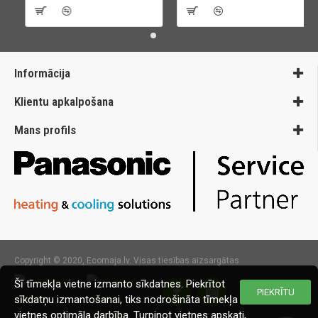
Informācija
Klientu apkalpošana
Mans profils
Copyright © 2020, Ecomaja.lv. Visas tiesības aizsargātas
Šī tīmekļa vietne izmanto sīkdatnes. Piekrītot
PIEKRĪTU
sīkdatņu izmantošanai, tiks nodrošināta tīmekļa
vietnes optimāla darbība. Turpinot vietnes apskati,