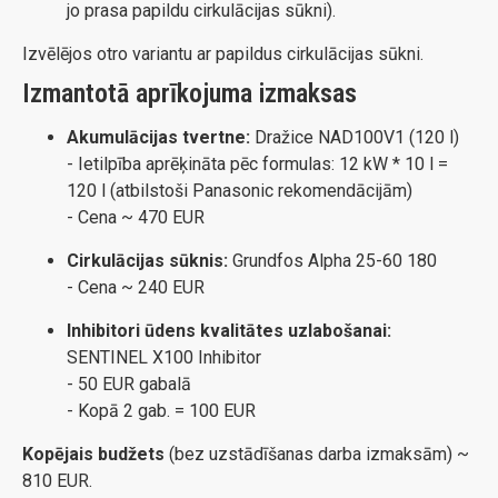
jo prasa papildu cirkulācijas sūkni).
Izvēlējos otro variantu ar papildus cirkulācijas sūkni.
Izmantotā aprīkojuma izmaksas
Akumulācijas tvertne:
Dražice NAD100V1 (120 l)
- Ietilpība aprēķināta pēc formulas: 12 kW * 10 l =
120 l (atbilstoši Panasonic rekomendācijām)
- Cena ~ 470 EUR
Cirkulācijas sūknis:
Grundfos Alpha 25-60 180
- Cena ~ 240 EUR
Inhibitori ūdens kvalitātes uzlabošanai:
SENTINEL X100 Inhibitor
- 50 EUR gabalā
- Kopā 2 gab. = 100 EUR
Kopējais budžets
(bez uzstādīšanas darba izmaksām) ~
810 EUR.