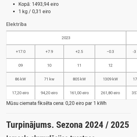
Kopā: 1493,94 eiro
1 kg / 0,31 eiro
Elektrība
2023
+17.0
+7.9
+2.5
−0.3
-3 
09
10
11
12
86 kW
71 kw
805 kW
1309 kW
1
17,20 eiro
94,20 eiro
161,00 eiro
261,80 eiro
357
Mūsu ciemata fiksēta cena: 0,20 eiro par 1 kWh
Turpinājums. Sezona 2024 / 2025