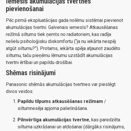
Iemesls akumulācijas tvertnes
pievienošanai
Pēc pirmā ekspluatācijas gada nolēmu sistēmai pievienot
akumulācijas tvertni. Galvenais iemesls? Atkausēšanas
režīmā siltums tiek ņemts no radiatoriem, kas radīja
nelielu psiholoģisku diskomfortu (“ja nu iekārta nespēj
atgūt siltumu?”). Protams, iekārta spēja atjaunot zaudēto
siltumu, taču pieņēmu lēmumu uzstādīt akumulācijas
tvertni ērtībai un papildu drošībai.
Shēmas risinājumi
Panasonic shēmās akumulācijas tvertnes var pieslēgt
divos veidos:
Papildu tilpums atkausēšanas režīmam
/
siltumnesēja apjoma palielināšana.
Pilnvērtīga akumulācijas tvertne
, kas paredzēta
siltuma uzkrāšanai un atdošanai (dārgāks risinājums,