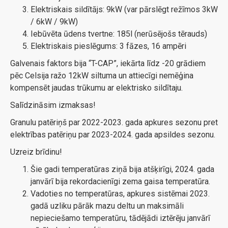
Elektriskais sildītājs: 9kW (var pārslēgt režīmos 3kW
/ 6kW / 9kW)
Iebūvēta ūdens tvertne: 185l (nerūsējošs tērauds)
Elektriskais pieslēgums: 3 fāzes, 16 ampēri
Galvenais faktors bija “T-CAP”, iekārta līdz -20 grādiem
pēc Celsija ražo 12kW siltuma un attiecīgi nemēģina
kompensēt jaudas trūkumu ar elektrisko sildītaju.
Salīdzināsim izmaksas!
Granulu patēriņš par 2022-2023. gada apkures sezonu pret
elektrības patēriņu par 2023-2024. gada apsildes sezonu.
Uzreiz brīdinu!
Šie gadi temperatūras ziņā bija atšķirīgi, 2024. gada
janvārī bija rekordacienīgi zema gaisa temperatūra.
Vadoties no temperatūras, apkures sistēmai 2023.
gadā uzliku pārāk mazu deltu un maksimāli
nepieciešamo temperatūru, tādējādi iztērēju janvārī