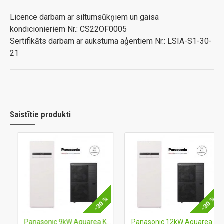
Licence darbam ar siltumsūkņiem un gaisa
kondicionieriem Nr.: CS22OF0005
Sertifikāts darbam ar aukstuma aģentiem Nr.: LSIA-S1-30-
21
Saistītie produkti
-30 %
-30 %
Panasonic 9kW Aquarea K paaudzes All in One (R32) (T-CAP)
Panasonic 12kW Aquarea K paaudzes All in One (R32) (T-CAP)