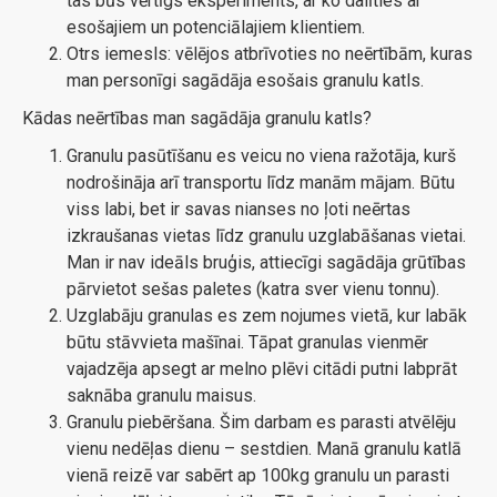
tas būs vērtīgs eksperiments, ar ko dalīties ar
esošajiem un potenciālajiem klientiem.
Otrs iemesls: vēlējos atbrīvoties no neērtībām, kuras
man personīgi sagādāja esošais granulu katls.
Kādas neērtības man sagādāja granulu katls?
Granulu pasūtīšanu es veicu no viena ražotāja, kurš
nodrošināja arī transportu līdz manām mājam. Būtu
viss labi, bet ir savas nianses no ļoti neērtas
izkraušanas vietas līdz granulu uzglabāšanas vietai.
Man ir nav ideāls bruģis, attiecīgi sagādāja grūtības
pārvietot sešas paletes (katra sver vienu tonnu).
Uzglabāju granulas es zem nojumes vietā, kur labāk
būtu stāvvieta mašīnai. Tāpat granulas vienmēr
vajadzēja apsegt ar melno plēvi citādi putni labprāt
saknāba granulu maisus.
Granulu piebēršana. Šim darbam es parasti atvēlēju
vienu nedēļas dienu – sestdien. Manā granulu katlā
vienā reizē var sabērt ap 100kg granulu un parasti