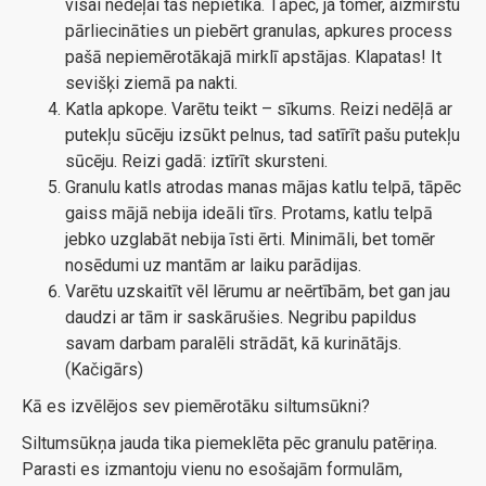
visai nedēļai tas nepietika. Tāpēc, ja tomēr, aizmirstu
pārliecināties un piebērt granulas, apkures process
pašā nepiemērotākajā mirklī apstājas. Klapatas! It
sevišķi ziemā pa nakti.
Katla apkope. Varētu teikt – sīkums. Reizi nedēļā ar
putekļu sūcēju izsūkt pelnus, tad satīrīt pašu putekļu
sūcēju. Reizi gadā: iztīrīt skursteni.
Granulu katls atrodas manas mājas katlu telpā, tāpēc
gaiss mājā nebija ideāli tīrs. Protams, katlu telpā
jebko uzglabāt nebija īsti ērti. Minimāli, bet tomēr
nosēdumi uz mantām ar laiku parādijas.
Varētu uzskaitīt vēl lērumu ar neērtībām, bet gan jau
daudzi ar tām ir saskārušies. Negribu papildus
savam darbam paralēli strādāt, kā kurinātājs.
(Kačigārs)
Kā es izvēlējos sev piemērotāku siltumsūkni?
Siltumsūkņa jauda tika piemeklēta pēc granulu patēriņa.
Parasti es izmantoju vienu no esošajām formulām,