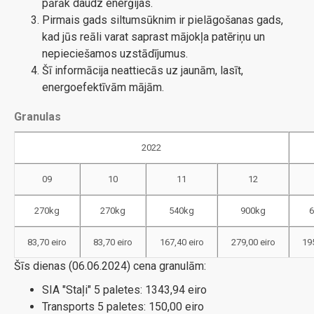
pārāk daudz enerģijas.
Pirmais gads siltumsūknim ir pielāgošanas gads,
kad jūs reāli varat saprast mājokļa patēriņu un
nepieciešamos uzstādījumus.
Šī informācija neattiecās uz jaunām, lasīt,
energoefektīvām mājām.
Granulas
2022
09
10
11
12
270kg
270kg
540kg
900kg
83,70 eiro
83,70 eiro
167,40 eiro
279,00 eiro
195
Šīs dienas (06.06.2024) cena granulām:
SIA "Staļi" 5 paletes: 1343,94 eiro
Transports 5 paletes: 150,00 eiro