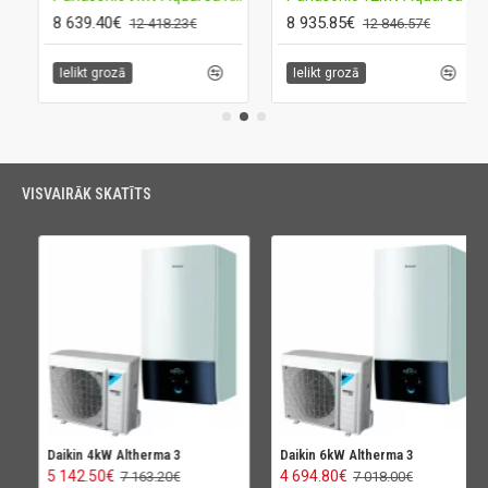
8 639.40€
8 935.85€
12 418.23€
12 846.57€
Ielikt grozā
Ielikt grozā
VISVAIRĀK SKATĪTS
Daikin 4kW Altherma 3
Daikin 6kW Altherma 3
5 142.50€
4 694.80€
7 163.20€
7 018.00€