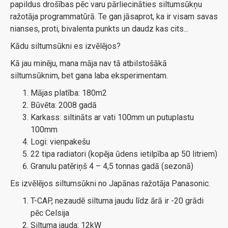
papildus drošības pēc varu pārliecināties siltumsūkņu
ražotāja programmatūrā. Te gan jāsaprot, ka ir visam savas
nianses, proti, bivalenta punkts un daudz kas cits...
Kādu siltumsūkni es izvēlējos?
Kā jau minēju, mana māja nav tā atbilstošākā
siltumsūknim, bet gana laba eksperimentam.
Mājas platība: 180m2
Būvēta: 2008 gadā
Karkass: siltināts ar vati 100mm un putuplastu
100mm
Logi: vienpakešu
22 tipa radiatori (kopēja ūdens ietilpība ap 50 litriem)
Granulu patēriņš 4 – 4,5 tonnas gadā (sezonā)
Es izvēlējos siltumsūkni no Japānas ražotāja Panasonic.
T-CAP, nezaudē siltuma jaudu līdz ārā ir -20 grādi
pēc Celsija
Siltuma jauda: 12kW