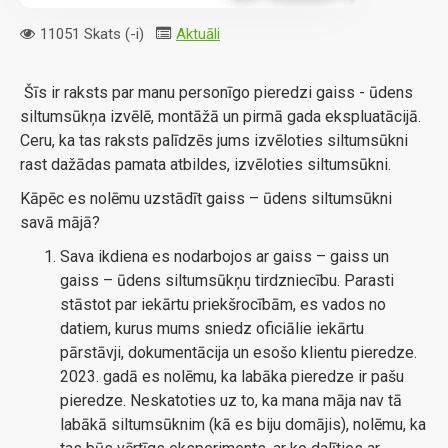
11051 Skats (-i)
Aktuāli
Šīs ir raksts par manu personīgo pieredzi gaiss - ūdens
siltumsūkņa izvēlē, montāžā un pirmā gada ekspluatācijā.
Ceru, ka tas raksts palīdzēs jums izvēloties siltumsūkni
rast dažādas pamata atbildes, izvēloties siltumsūkni.
Kāpēc es nolēmu uzstādīt gaiss – ūdens siltumsūkni
savā mājā?
Sava ikdiena es nodarbojos ar gaiss – gaiss un
gaiss – ūdens siltumsūkņu tirdzniecību. Parasti
stāstot par iekārtu priekšrocībām, es vados no
datiem, kurus mums sniedz oficiālie iekārtu
pārstāvji, dokumentācija un esošo klientu pieredze.
2023. gadā es nolēmu, ka labāka pieredze ir pašu
pieredze. Neskatoties uz to, ka mana māja nav tā
labākā siltumsūknim (kā es biju domājis), nolēmu, ka