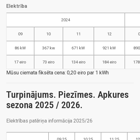
Elektrība
2024
09
10
11
12
86 kW
367 kw
671 kW
921 kW
89
17 eiro
73 eiro
134 eiro
184 eiro
178
Mūsu ciemata fiksēta cena: 0,20 eiro par 1 kWh
Turpinājums. Piezīmes. Apkures
sezona 2025 / 2026.
Elektrības patēriņa informācija 2025/26
09.25
10.25
11.25
12