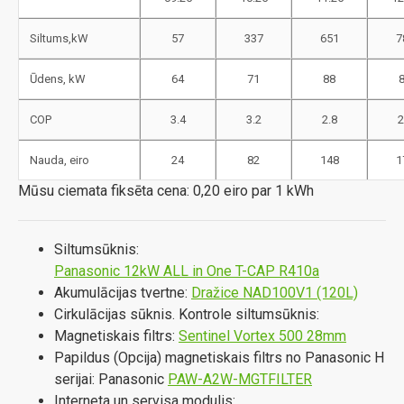
Siltums,kW
57
337
651
7
Ūdens, kW
64
71
88
COP
3.4
3.2
2.8
2
Nauda, eiro
24
82
148
1
Mūsu ciemata fiksēta cena: 0,20 eiro par 1 kWh
Siltumsūknis:
Panasonic 12kW ALL in One T-CAP R410a
Akumulācijas tvertne:
Dražice NAD100V1 (120L)
Cirkulācijas sūknis. Kontrole siltumsūknis:
Magnetiskais filtrs:
Sentinel Vortex 500 28mm
Papildus (Opcija) magnetiskais filtrs no Panasonic H
serijai: Panasonic
PAW-A2W-MGTFILTER
Interneta un servisa modulis: