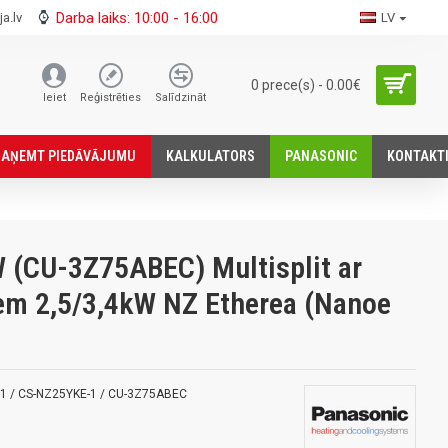
Darba laiks: 10:00 - 16:00
a.lv
LV
0 prece(s) - 0.00€
Ieiet
Reģistrēties
Salīdzināt
SАŅEMT PIEDĀVĀJUMU
KALKULATORS
PANASONIC
KONTAKT
 (CU-3Z75ABEC) Multisplit ar
iem 2,5/3,4kW NZ Etherea (Nanoe
-1 / CS-NZ25YKE-1 / CU-3Z75ABEC