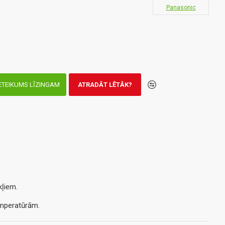
Panasonic
ETEIKUMS LĪZINGAM
ATRADĀT LĒTĀK?
kļiem.
temperatūrām.