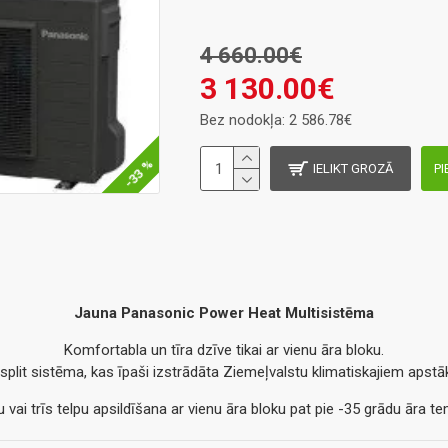
4 660.00€
3 130.00€
Bez nodokļa: 2 586.78€
-33 %
IELIKT GROZĀ
PI
Jauna Panasonic Power Heat Multisistēma
Komfortabla un tīra dzīve tikai ar vienu āra bloku.
 split sistēma, kas īpaši izstrādāta Ziemeļvalstu klimatiskajiem apstā
 vai trīs telpu apsildīšana ar vienu āra bloku pat pie -35 grādu āra 