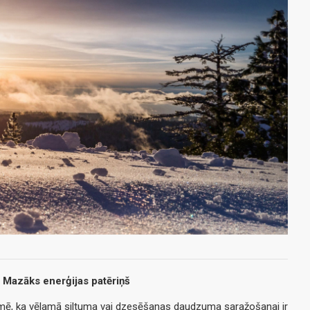
Mazāks enerģijas patēriņš
mē, ka vēlamā siltuma vai dzesēšanas daudzuma saražošanai ir