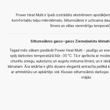
Power Heat Multi ir īpaši izstrādāts ekstrēmiem apstākļiem,
komfortablu telpu mikroklimatu. Siltumsūknis ir uzticama dau
līmeni un vēlas vienmērīgu temperatūru
Siltumsūknis gaiss–gaiss Ziemeļvalstu klimat
Tagad mēs sākam piedāvāt Power Heat Multi – jaudīgu un ene
spēj darboties temperatūrā līdz -35 °C. Tā ir aprīkota ar modern
izturētu sniegu, aukstumu un augstu mitruma līmeni, un ir id
klimatam. Āra iekārtai ir glīts dizains elegantā antracīta pelēkā 
ar arhitektūru un apkārtējo vidi. Klusais siltumsūknis darboj
mājās.