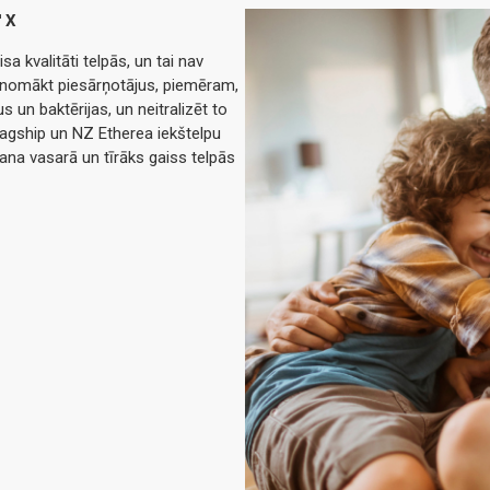
™ X
a kvalitāti telpās, un tai nav
r nomākt piesārņotājus, piemēram,
 un baktērijas, un neitralizēt to
agship un NZ Etherea iekštelpu
ana vasarā un tīrāks gaiss telpās