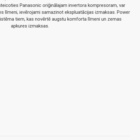
teicoties Panasonic oriģinālajam invertora kompresoram, var
es līmeni, ievērojami samazinot ekspluatācijas izmaksas. Power
 sistēma tiem, kas novērtē augstu komforta līmeni un zemas
apkures izmaksas.