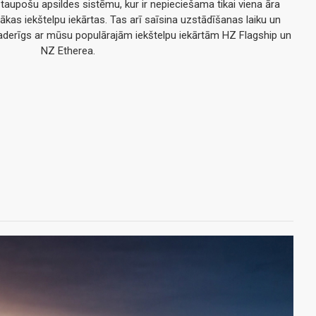
taupošu apsildes sistēmu, kur ir nepieciešama tikai viena āra
irākas iekštelpu iekārtas. Tas arī saīsina uzstādīšanas laiku un
saderīgs ar mūsu populārajām iekštelpu iekārtām HZ Flagship un
NZ Etherea.