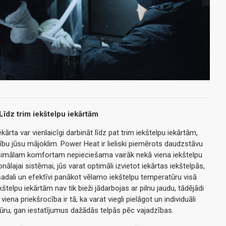
Līdz trim iekštelpu iekārtām
ārta var vienlaicīgi darbināt līdz pat trim iekštelpu iekārtām,
bu jūsu mājoklim. Power Heat ir lieliski piemērots daudzstāvu
imālam komfortam nepieciešama vairāk nekā viena iekštelpu
ālajai sistēmai, jūs varat optimāli izvietot iekārtas iekštelpās,
adali un efektīvi panākot vēlamo iekštelpu temperatūru visā
štelpu iekārtām nav tik bieži jādarbojas ar pilnu jaudu, tādējādi
iena priekšrocība ir tā, ka varat viegli pielāgot un individuāli
ru, gan iestatījumus dažādās telpās pēc vajadzības.