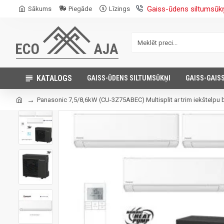
Gaiss-ūdens siltumsūk
Sākums
Piegāde
Līzings
KATALOGS
GAISS-ŪDENS SILTUMSŪKŅI
GAISS-GAIS
Panasonic 7,5/8,6kW (CU-3Z75ABEC) Multisplit ar trim iekštelp