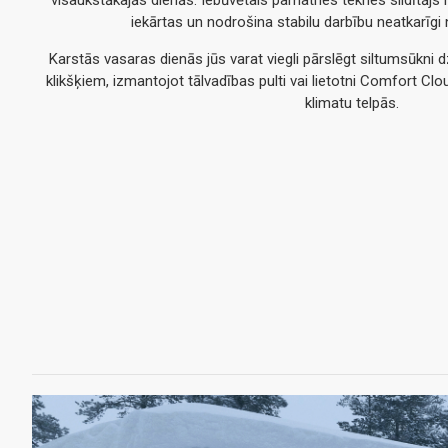
iekārtas un nodrošina stabilu darbību neatkarīgi 
Karstās vasaras dienās jūs varat viegli pārslēgt siltumsūkn
klikšķiem, izmantojot tālvadības pulti vai lietotni Comfort Cl
klimatu telpās.