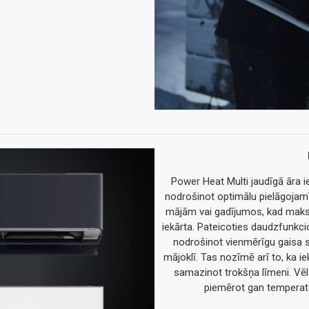
Power Heat Multi jaudīgā āra iek
nodrošinot optimālu pielāgojamī
mājām vai gadījumos, kad maks
iekārta. Pateicoties daudzfunkcion
nodrošinot vienmērīgu gaisa s
mājoklī. Tas nozīmē arī to, ka iek
samazinot trokšņa līmeni. Vēl v
piemērot gan temperatū