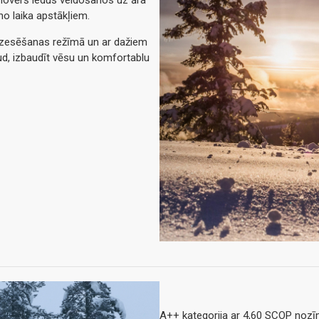
no laika apstākļiem.
i dzesēšanas režīmā un ar dažiem
oud, izbaudīt vēsu un komfortablu
A++ kategorija ar 4,60 SCOP nozī