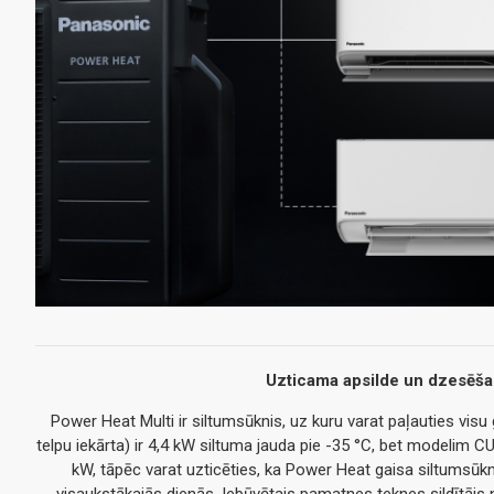
Uzticama apsilde un dzesēš
Power Heat Multi ir siltumsūknis, uz kuru varat paļauties v
telpu iekārta) ir 4,4 kW siltuma jauda pie -35 °C, bet modelim C
kW, tāpēc varat uzticēties, ka Power Heat gaisa siltumsūk
visaukstākajās dienās. Iebūvētais pamatnes teknes sildītājs