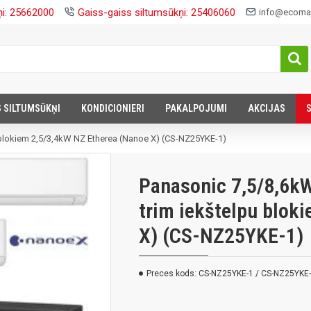
ņi: 25662000
Gaiss-gaiss siltumsūkņi: 25406060
info@ecomaj
S SILTUMSŪKŅI
KONDICIONIERI
PAKALPOJUMI
AKCIJAS
u blokiem 2,5/3,4kW NZ Etherea (Nanoe X) (CS-NZ25YKE-1)
Panasonic 7,5/8,6kW
trim iekštelpu blok
X) (CS-NZ25YKE-1)
Preces kods:
CS-NZ25YKE-1 / CS-NZ25YKE