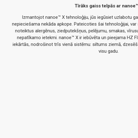
Tīrāks gaiss telpās ar nanoe
Izmantojot nanoe™ X tehnoloģiju, jūs iegūsiet uzlabotu gais
nepieciešama nekāda apkope. Pateicoties šai tehnoloģijai, va
noteiktus alergēnus, ziedputekšņus, pelējumu, smakas, vīrusus
nepatīkamo ietekmi. nanoe™ X ir iebūvēta un pieejama HZ Fl
iekārtās, nodrošinot trīs vienā sistēmu: siltums ziemā, dzesēš
visu gadu.