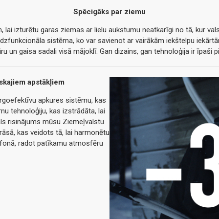
Spēcigāks par ziemu
 lai izturētu garas ziemas ar lielu aukstumu neatkarīgi no tā, kur vals
dzfunkcionāla sistēma, ko var savienot ar vairākām iekštelpu iekārtā
 un gaisa sadali visā mājoklī. Gan dizains, gan tehnoloģija ir īpaši 
iskajiem apstākļiem
rgoefektīvu apkures sistēmu, kas
u tehnoloģiju, kas izstrādāta, lai
eāls risinājums mūsu Ziemeļvalstu
krāsā, kas veidots tā, lai harmonētu
as fonā, radot patīkamu atmosfēru