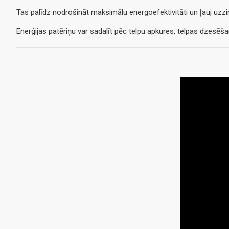
Tas palīdz nodrošināt maksimālu energoefektivitāti un ļauj uzzi
Enerģijas patēriņu var sadalīt pēc telpu apkures, telpas dzesēš