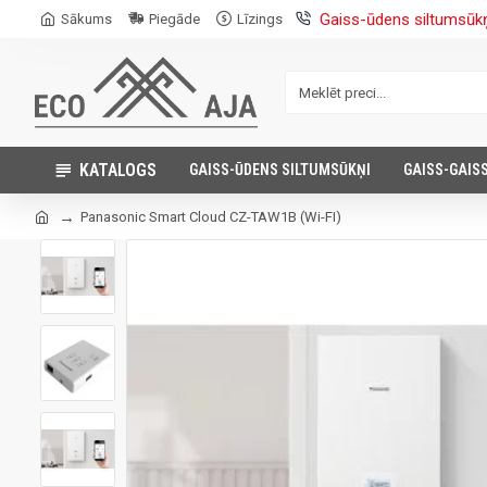
Gaiss-ūdens siltumsūk
Sākums
Piegāde
Līzings
KATALOGS
GAISS-ŪDENS SILTUMSŪKŅI
GAISS-GAIS
Panasonic Smart Cloud CZ-TAW1B (Wi-FI)