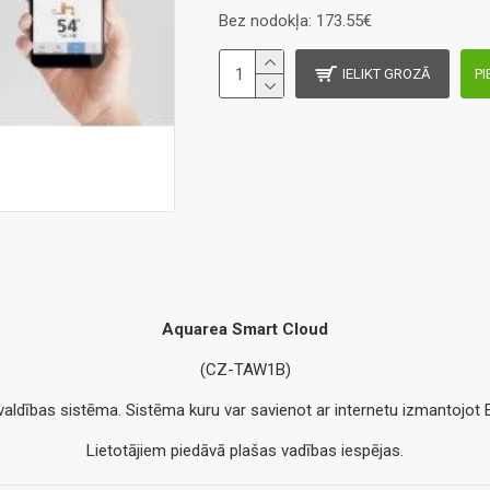
Bez nodokļa: 173.55€
IELIKT GROZĀ
PI
Aquarea Smart Cloud
(CZ-TAW1B)
aldības sistēma. Sistēma kuru var savienot ar internetu izmantojot E
Lietotājiem piedāvā plašas vadības iespējas.