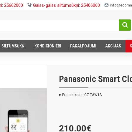
ņi: 25662000
Gaiss-gaiss siltumsūkņi: 25406060
info@ecomaj
S SILTUMSŪKŅI
KONDICIONIERI
PAKALPOJUMI
AKCIJAS
Panasonic Smart Cl
Preces kods:
CZ-TAW1B
210.00€