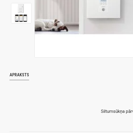
APRAKSTS
Siltumsūkņa pārv