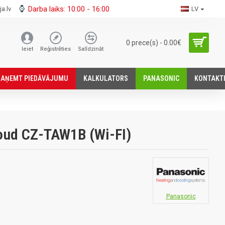
Darba laiks: 10:00 - 16:00
a.lv
LV
0 prece(s) - 0.00€
Ieiet
Reģistrēties
Salīdzināt
SАŅEMT PIEDĀVĀJUMU
KALKULATORS
PANASONIC
KONTAKT
oud CZ-TAW1B (Wi-FI)
Panasonic