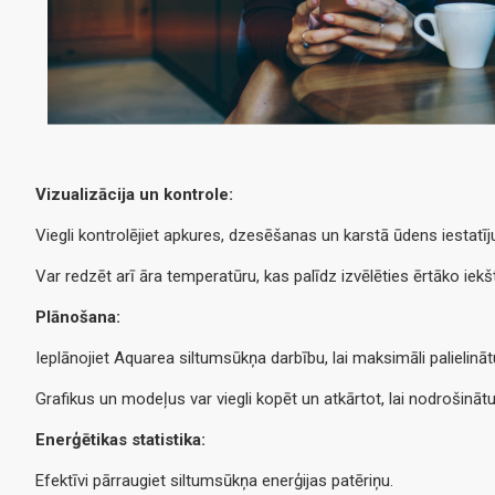
Vizualizācija un kontrole:
Viegli kontrolējiet apkures, dzesēšanas un karstā ūdens iestatīj
Var redzēt arī āra temperatūru, kas palīdz izvēlēties ērtāko iekšt
Plānošana:
Ieplānojiet Aquarea siltumsūkņa darbību, lai maksimāli palielin
Grafikus un modeļus var viegli kopēt un atkārtot, lai nodrošinātu
Enerģētikas statistika:
Efektīvi pārraugiet siltumsūkņa enerģijas patēriņu.