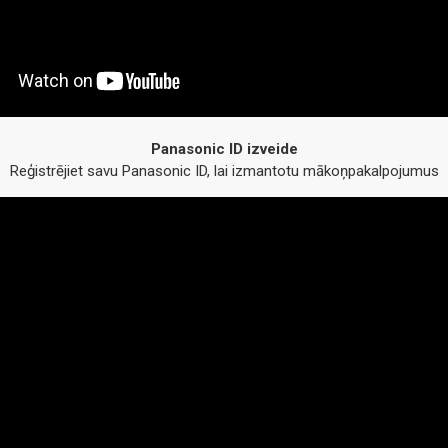
Panasonic ID izveide
Reģistrējiet savu Panasonic ID, lai izmantotu mākoņpakalpojumus