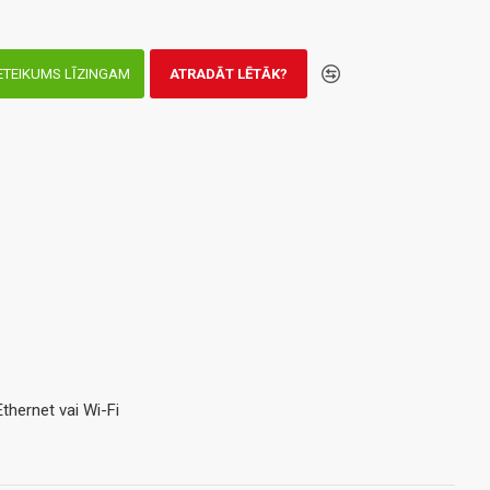
ETEIKUMS LĪZINGAM
ATRADĀT LĒTĀK?
thernet vai Wi-Fi