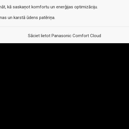
nāt, kā saskaņot komfortu un enerģijas optimizāciju.
anas un karstā ūdens patēriņa.
Sāciet lietot Panasonic Comfort Cloud