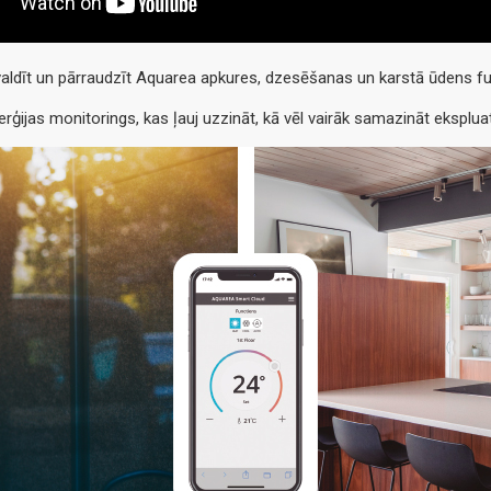
aldīt un pārraudzīt Aquarea apkures, dzesēšanas un karstā ūdens fun
rģijas monitorings, kas ļauj uzzināt, kā vēl vairāk samazināt eksplu