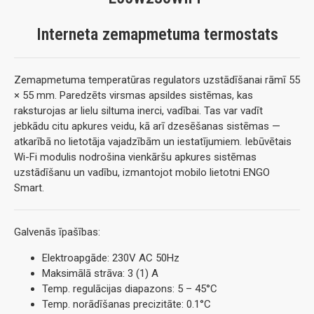
Interneta zemapmetuma termostats
Zemapmetuma temperatūras regulators uzstādīšanai rāmī 55
× 55 mm. Paredzēts virsmas apsildes sistēmas, kas
raksturojas ar lielu siltuma inerci, vadībai. Tas var vadīt
jebkādu citu apkures veidu, kā arī dzesēšanas sistēmas —
atkarībā no lietotāja vajadzībām un iestatījumiem. Iebūvētais
Wi-Fi modulis nodrošina vienkāršu apkures sistēmas
uzstādīšanu un vadību, izmantojot mobilo lietotni ENGO
Smart.
Galvenās īpašības:
Elektroapgāde: 230V AC 50Hz
Maksimālā strāva: 3 (1) A
Temp. regulācijas diapazons: 5 – 45°C
Temp. norādīšanas precizitāte: 0.1°C