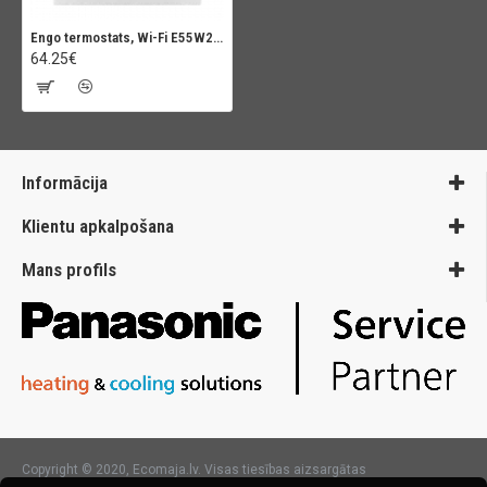
Engo termostats, Wi-Fi E55W230WIFI
64.25€
Informācija
Klientu apkalpošana
Mans profils
Copyright © 2020, Ecomaja.lv. Visas tiesības aizsargātas