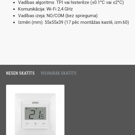
Vadības algoritms: TPI vai histerēze (±0.1°C vai ±2°C)
Komunikācija: Wi-Fi 2,4 GHz
Vadības izeja: NO/COM (bez sprieguma)
Izmēri (mm): 55x55x39 (17 pēc montāžas kastē, izm.60)
NESEN SKATĪTS
VISVAIRĀK SKATĪTS