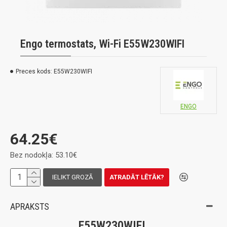
Engo termostats, Wi-Fi E55W230WIFI
Preces kods:
E55W230WIFI
ENGO
64.25€
Bez nodokļa: 53.10€
IELIKT GROZĀ
ATRADĀT LĒTĀK?
APRAKSTS
E55W230WIFI