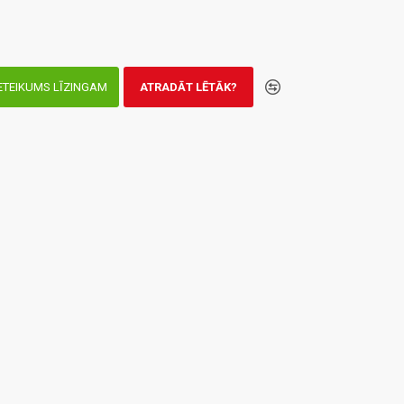
ETEIKUMS LĪZINGAM
ATRADĀT LĒTĀK?