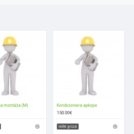
ņa montāža (M)
Kondicioniera apkope
150.00€
Ielikt grozā