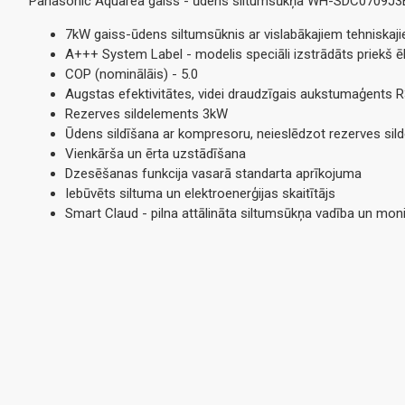
Panasonic Aquarea gaiss - ūdens siltumsūkņa WH-SDC0709J3E
7kW gaiss-ūdens siltumsūknis ar vislabākajiem tehniskaj
A+++ System Label - modelis speciāli izstrādāts priekš 
COP (nominālāis) - 5.0
Augstas efektivitātes, videi draudzīgais aukstumaģents 
Rezerves sildelements 3kW
Ūdens sildīšana ar kompresoru, neieslēdzot rezerves sild
Vienkārša un ērta uzstādīšana
Dzesēšanas funkcija vasarā standarta aprīkojuma
Iebūvēts siltuma un elektroenerģijas skaitītājs
Smart Claud - pilna attālināta siltumsūkņa vadība un mon