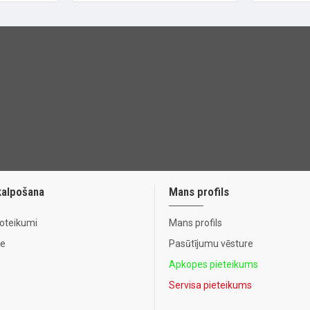
kalpošana
Mans profils
noteikumi
Mans profils
te
Pasūtījumu vēsture
Apkopes pieteikums
Servisa pieteikums