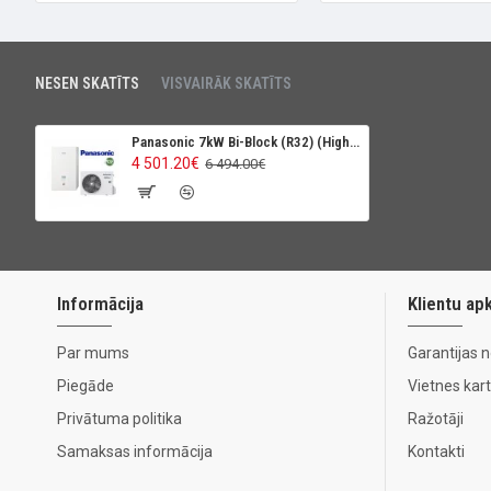
NESEN SKATĪTS
VISVAIRĀK SKATĪTS
Panasonic 7kW Bi-Block (R32) (High Perfomance)
4 501.20€
6 494.00€
Informācija
Klientu ap
Par mums
Garantijas 
Piegāde
Vietnes kar
Privātuma politika
Ražotāji
Samaksas informācija
Kontakti