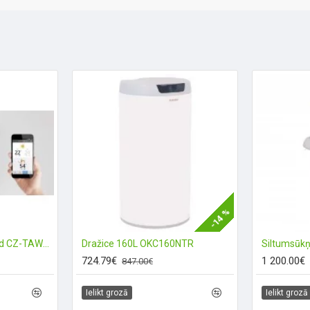
-14 %
Panasonic Smart Cloud CZ-TAW1B (Wi-FI)
Dražice 160L OKC160NTR
Siltumsūk
724.79€
1 200.00€
847.00€
Ielikt grozā
Ielikt grozā