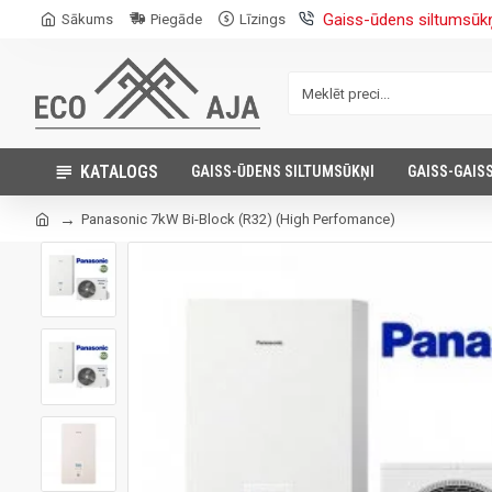
Gaiss-ūdens siltumsūk
Sākums
Piegāde
Līzings
KATALOGS
GAISS-ŪDENS SILTUMSŪKŅI
GAISS-GAIS
Panasonic 7kW Bi-Block (R32) (High Perfomance)