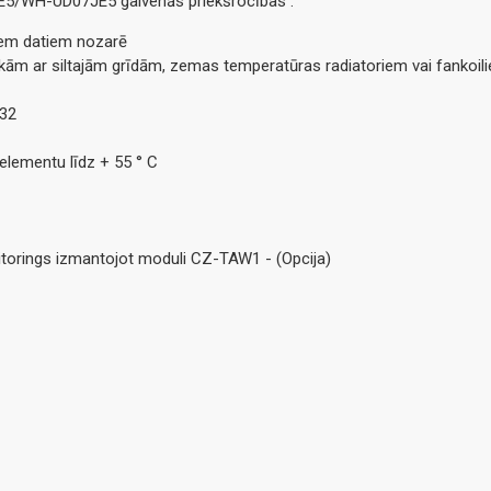
5/WH-UD07JE5 galvenās priekšrocības :
iem datiem nozarē
ēkām ar siltajām grīdām, zemas temperatūras radiatoriem vai fankoil
R32
elementu līdz + 55 ° С
itorings izmantojot moduli CZ-TAW1 - (Opcija)