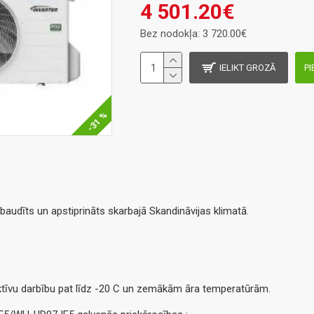
4 501.20€
Bez nodokļa: 3 720.00€
IELIKT GROZĀ
PI
-31 %
baudīts un apstiprināts skarbajā Skandināvijas klimatā.
tīvu darbību pat līdz -20 C un zemākām āra temperatūrām.