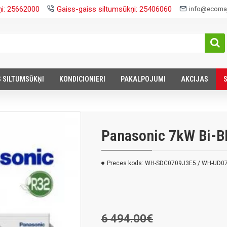
ņi: 25662000
Gaiss-gaiss siltumsūkņi: 25406060
info@ecomaj
S SILTUMSŪKŅI
KONDICIONIERI
PAKALPOJUMI
AKCIJAS
Panasonic 7kW Bi-B
Preces kods:
WH-SDC0709J3E5 / WH-UD0
6 494.00€