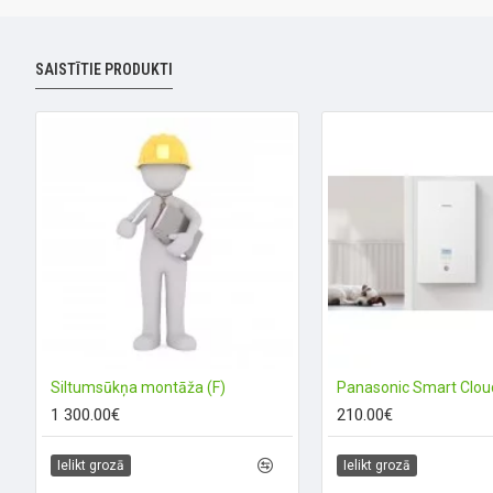
SAISTĪTIE PRODUKTI
Siltumsūkņa montāža (F)
1 300.00€
210.00€
Ielikt grozā
Ielikt grozā