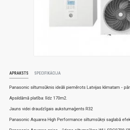
APRAKSTS
SPECIFIKĀCIJA
Panasonic siltumsūknis ideāli piemērots Latvijas klimatam - pār
Apsildāmā platība: līdz 170m2.
Jauns videi draudzīgais aukstumaģents R32
Panasonic Aquarea High Performance siltumsūkņi saglabā efek