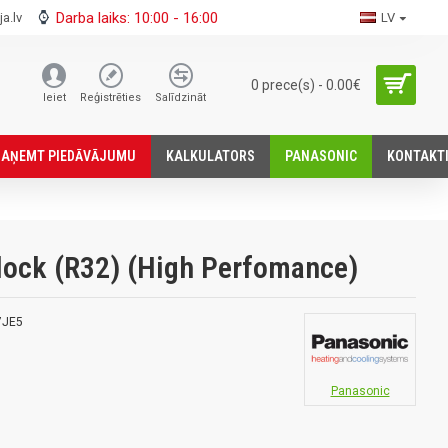
Darba laiks: 10:00 - 16:00
a.lv
LV
0 prece(s) - 0.00€
Ieiet
Reģistrēties
Salīdzināt
SАŅEMT PIEDĀVĀJUMU
KALKULATORS
PANASONIC
KONTAKT
lock (R32) (High Perfomance)
7JE5
Panasonic