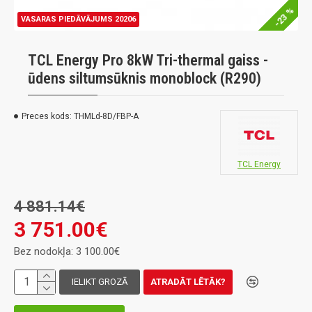
-23 %
VASARAS PIEDĀVĀJUMS 20206
TCL Energy Pro 8kW Tri-thermal gaiss -
ūdens siltumsūknis monoblock (R290)
Preces kods:
THMLd-8D/FBP-A
TCL Energy
4 881.14€
3 751.00€
Bez nodokļa: 3 100.00€
IELIKT GROZĀ
ATRADĀT LĒTĀK?