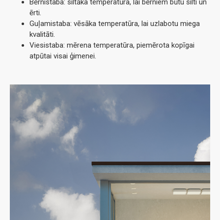
Bērnistaba: siltāka temperatūra, lai bērniem būtu silti un
ērti.
Guļamistaba: vēsāka temperatūra, lai uzlabotu miega
kvalitāti.
Viesistaba: mērena temperatūra, piemērota kopīgai
atpūtai visai ģimenei.