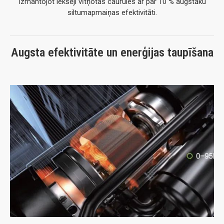
Izmantojot iekšēji vītņotas caurules ar par 10 % augstāku
siltumapmaiņas efektivitāti.
Augsta efektivitāte un enerģijas taupīšana