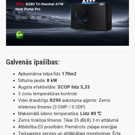
Galvenās īpašības:
Apkurināma telpa līdz
170m2
Siltuma jauda:
8 kW
Augsta efektivitāte:
SCOP līdz 5,33
3 zonu temperatūras kontrole
Videi draudzīgs
R290
aukstuma aģents: Zems
ietekmes līmenis (3 GWP / 0 ODP)
Maksimālā ūdens temperatūra:
Līdz 80 ℃
Zems trokšņa līmenis: Tikai 35 dB(A) 3 m attālumā
Atbilstība ES prasībām: Piemērots zaļajai enerģijai
Tiešsaistes serviss un attālinātais monitorings: Ērta