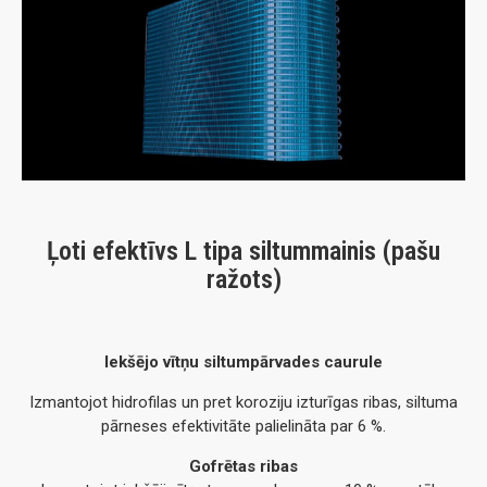
Ļoti efektīvs L tipa siltummainis (pašu
ražots)
Iekšējo vītņu siltumpārvades caurule
Izmantojot hidrofilas un pret koroziju izturīgas ribas, siltuma
pārneses efektivitāte palielināta par 6 %.
Gofrētas ribas