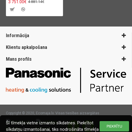
3 751.00€
4 881.14€
Informācija
Klientu apkalpošana
Mans profils
Copyright © 2020, Ecomaja.lv. Visas tiesības aizsargātas
Šī tīmekļa vietne izmanto sīkdatnes. Piekrītot
PIEKRĪTU
sīkdatņu izmantošanai, tiks nodrošināta tīmekļa