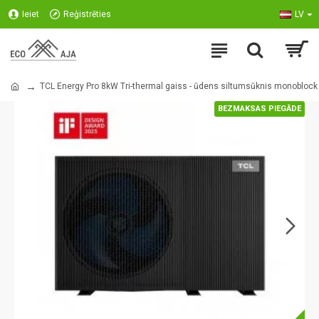
Ieiet
Reģistrēties
LV
TCL Energy Pro 8kW Tri-thermal gaiss - ūdens siltumsūknis monoblock
BEZMAKSAS PIEGĀDE