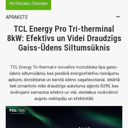
PIETEIKUMS LĪZINGAM
APRAKSTS
TCL Energy Pro Tri-therminal
8kW: Efektīvs un Videi Draudzīgs
Gaiss-Ūdens Siltumsūknis
TCL Energy Tri-thermal ir inovatīvs monobloka tipa gaiss-
ūdens siltumsūknis, kas piedāvā energoefektīvu risinājumu
apkurei, dzesēšanai un karstā ūdens sagatavošanai. Iekārtā
tiek izmantots videi draudzīgs aukstuma aģents R290, kas
ievērojami samazina ietekmi uz vidi, vienlaikus nodrošinot
augstu veiktspēju un efektivitāti.