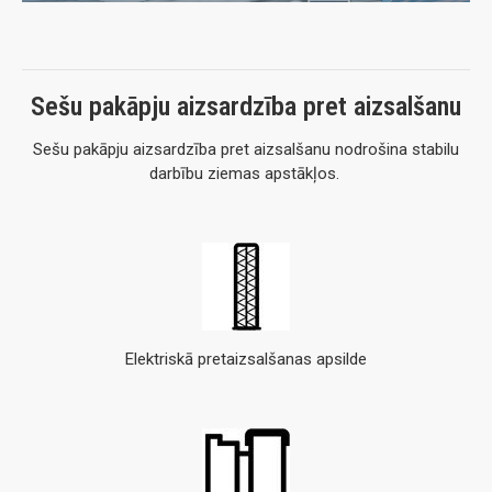
Sešu pakāpju aizsardzība pret aizsalšanu
Sešu
pakāpju
aizsardzība
pret
aizsalšanu
nodrošina
stabilu
darbību
ziemas
apstākļos.
Elektriskā pret­aizsalšanas apsilde