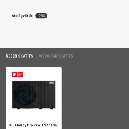
Atslēgvārdi:
r290
NESEN SKATĪTS
VISVAIRĀK SKATĪTS
TCL Energy Pro 8kW Tri-thermal gaiss - ūdens siltumsūknis monoblock (R290)