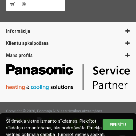
Informācija
Klientu apkalpošana
Mans profils
Copyright © 2020, Ecomaja.lv. Visas tiesības aizsargātas
Šī tīmekļa vietne izmanto sīkdatnes. Piekrītot
PIEKRĪTU
sīkdatņu izmantošanai, tiks nodrošināta tīmekļa
vietnes optimāla darbība. Turpinot vietnes apskati,