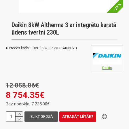
-27 %
Daikin 8kW Altherma 3 ar integrētu karstā
ūdens tvertni 230L
Preces kods:
EHVH08S23E6V/ERGA08EVH
Daikin
12 058.86€
8 754.35€
Bez nodokļa: 7 235.00€
IELIKT GROZĀ
ATRADĀT LĒTĀK?