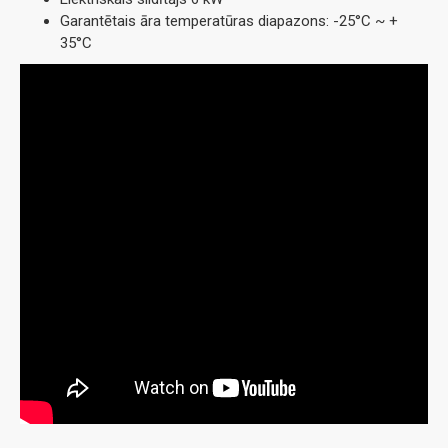
Garantētais āra temperatūras diapazons: -25°C ~ +
35°C