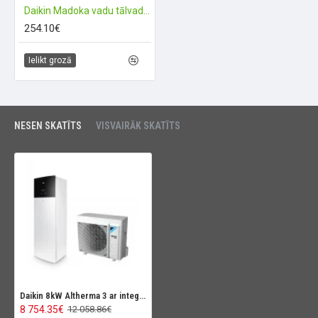
Daikin Madoka vadu tālvadības pults
254.10€
Ielikt grozā
NESEN SKATĪTS
VISVAIRĀK SKATĪTS
Daikin 8kW Altherma 3 ar integrētu karstā ūdens tvertni 230L
8 754.35€
12 058.86€