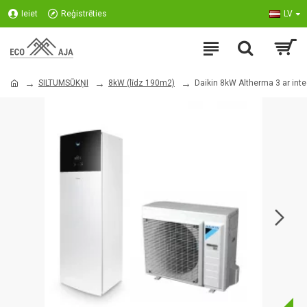
Ieiet
Reģistrēties
LV
SILTUMSŪKŅI
8kW (līdz 190m2)
Daikin 8kW Altherma 3 ar inte