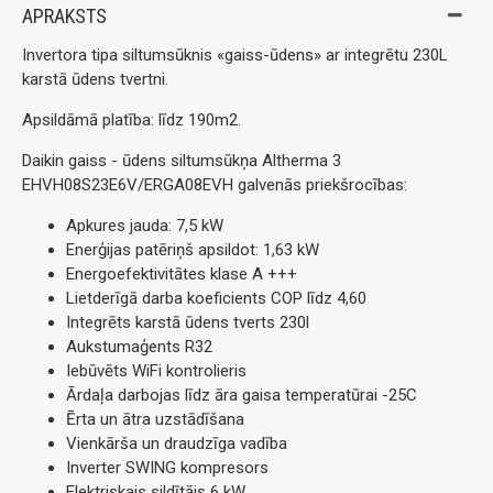
APRAKSTS
Invertora tipa siltumsūknis «gaiss-ūdens» ar integrētu 230L
karstā ūdens tvertni.
Apsildāmā platība: līdz 190m2.
Daikin gaiss - ūdens siltumsūkņa Altherma 3
EHVH08S23E6V/ERGA08EVH galvenās priekšrocības:
Apkures jauda: 7,5 kW
Enerģijas patēriņš apsildot: 1,63 kW
Energoefektivitātes klase A +++
Lietderīgā darba koeficients COP līdz 4,60
Integrēts karstā ūdens tverts 230l
Aukstumaģents R32
Iebūvēts WiFi kontrolieris
Ārdaļa darbojas līdz āra gaisa temperatūrai -25C
Ērta un ātra uzstādīšana
Vienkārša un draudzīga vadība
Inverter SWING kompresors
Elektriskais sildītājs 6 kW