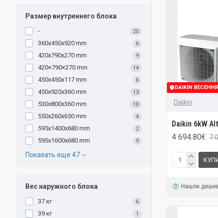
Размер внутреннего блока
-
20
360x450x920 mm
6
420x790x270 mm
9
420×790×270 mm
14
450x450x117 mm
6
DAIKIN ВЕСЕНН
450x920x360 mm
13
Daikin
530x800x360 mm
10
550x260x650 mm
4
Daikin 6kW Al
595x1400x680 mm
2
4 694.80€
7 
595x1600x680 mm
9
Показать еще 47
КУП
Вес наружного блока
Нашли деше
37 кг
6
39 кг
1