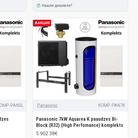
Нашли дешевле?
АКЦИЯ
OMP-PAN5L
Panasonic
KOMP-PAN7K
dzes
Panasonic 7kW Aquarea K paaudzes Bi-
Block (R32) (High Perfomance) komplekts
5 902.38€