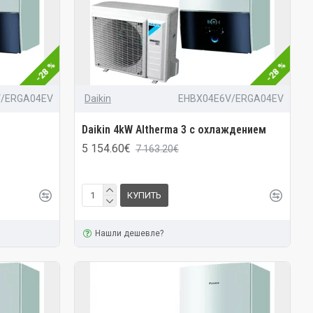
-28 %
-28 %
V/ERGA04EV
Daikin
EHBX04E6V/ERGA04EV
Daikin 4kW Altherma 3 с охлаждением
5 154.60€
7 163.20€
КУПИТЬ
Нашли дешевле?