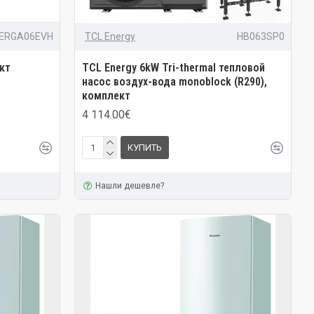
/ERGA06EVH
TCL Energy
HB063SP0
ект
TCL Energy 6kW Tri-thermal тепловой
насос воздух-вода monoblock (R290),
комплект
4 114.00€
КУПИТЬ
Нашли дешевле?