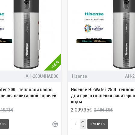
-16 %
AH-200U4HAB00
Hisense
AH-
ater 200L тепловой насос
Hisense Hi-Water 250L теплов
ления санитарной горячей
для приготовления санитарно
воды
2 099.35€
245.76€
2 486.55€
ИТЬ
КУПИТЬ