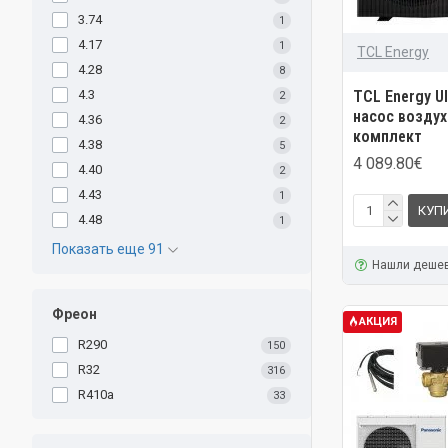
3.74
1
4.17
1
TCL Energy
4.28
8
TCL Energy Ul
4.3
2
насос воздух
4.36
2
комплект
4.38
5
4 089.80€
4.40
2
4.43
1
КУП
4.48
1
Показать еще 91
Нашли деше
Фреон
АКЦИЯ
R290
150
R32
316
R410a
33