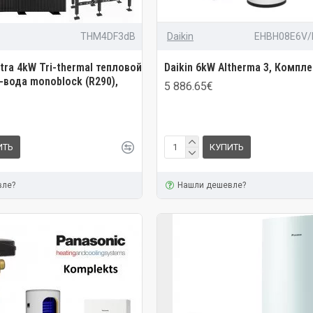
THM4DF3dB
Daikin
EHBH08E6V
tra 4kW Tri-thermal тепловой
Daikin 6kW Altherma 3, Компл
-вода monoblock (R290),
5 886.65€
ИТЬ
КУПИТЬ
вле?
Нашли дешевле?