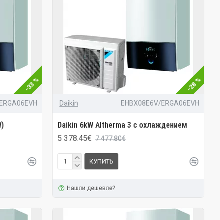
-33 %
-28 %
ERGA06EVH
Daikin
EHBX08E6V/ERGA06EVH
W)
Daikin 6kW Altherma 3 с охлаждением
5 378.45€
7 477.80€
КУПИТЬ
Нашли дешевле?