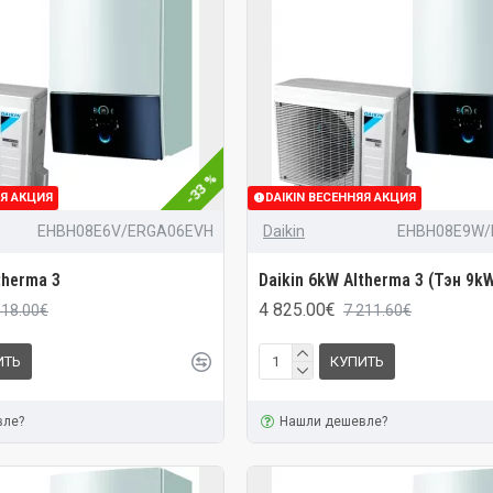
-33 %
ЯЯ АКЦИЯ
DAIKIN ВЕСЕННЯЯ АКЦИЯ
EHBH08E6V/ERGA06EVH
Daikin
EHBH08E9W/
therma 3
Daikin 6kW Altherma 3 (Тэн 9k
4 825.00€
018.00€
7 211.60€
ИТЬ
КУПИТЬ
вле?
Нашли дешевле?