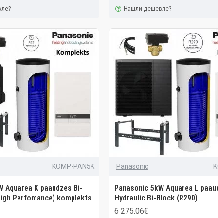
вле?
Нашли дешевле?
KOMP-PAN5K
Panasonic
K
W Aquarea K paaudzes Bi-
Panasonic 5kW Aquarea L paau
High Perfomance) komplekts
Hydraulic Bi-Block (R290)
6 275.06€