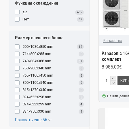
Функция охлаждения
Да
452
Нет
47
Размер внешнего блока
Panasonic
500x1080x850 mm
12
Panasonic 16
714x800x285 mm
2
комплект
740x884x388 mm
31
8 985.00€
750x900x340 mm
6
765x1100x450 mm
6
КУП
800x1100x540 mm
9
815x1270x340 mm
2
Нашли деше
824x622x298 mm
3
824x622x299 mm
4
834x950x330 mm
9
Показать еще 56