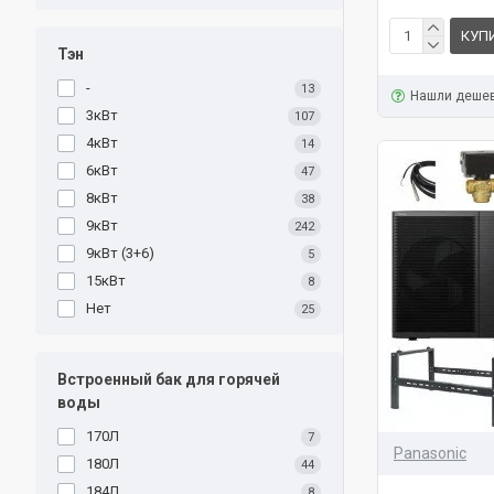
КУП
Тэн
-
13
Нашли деше
3кВт
107
4кВт
14
6кВт
47
8кВт
38
9кВт
242
9кВт (3+6)
5
15кВт
8
Нет
25
Встроенный бак для горячей
воды
170Л
7
Panasonic
180Л
44
184Л
8