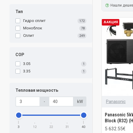
Нашли деше
Тип
Гидро сплит
172
АКЦИЯ
Моноблок
78
Сплит
249
COP
3.05
1
3.35
1
Тепловая мощность
Panasonic
-
kW
Panasonic 5k
Block (R32) (
3
12
22
31
40
5 632.55€