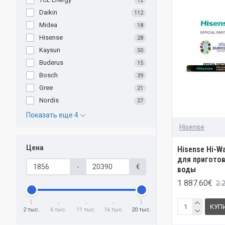
12
Daikin
112
Midea
18
Hisense
28
Kaysun
50
Buderus
15
Bosch
39
Gree
21
Nordis
27
Показать еще 4
Hisense
Цена
Hisense Hi-W
для приготов
-
€
воды
1 887.60€
2 
КУП
2 тыс.
6 тыс.
11 тыс.
16 тыс.
20 тыс.