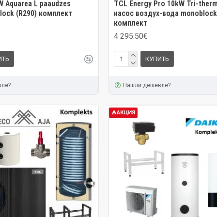
W Aquarea L paaudzes
TCL Energy Pro 10kW Tri-ther
Block (R290) комплект
насос воздух-вода monoblock 
комплект
4 295.50€
ИТЬ
КУПИТЬ
вле?
Нашли дешевле?
АКЦИЯ