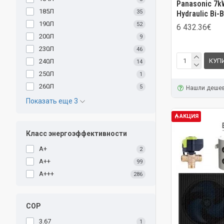
Panasonic 7k
185Л
35
Hydraulic Bi-
190Л
52
6 432.36€
200Л
9
230Л
46
КУП
240Л
14
250Л
1
260Л
5
Нашли деше
Показать еще 3
АКЦИЯ
Класс энергоэффективности
A+
2
A++
99
A+++
286
COP
3.67
1