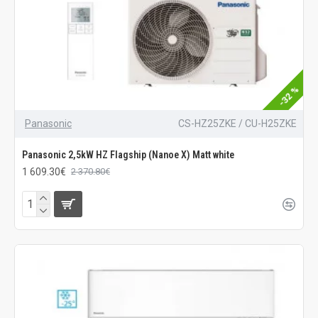
-32 %
Panasonic
CS-HZ25ZKE / CU-H25ZKE
Panasonic 2,5kW HZ Flagship (Nanoe X) Matt white
1 609.30€
2 370.80€