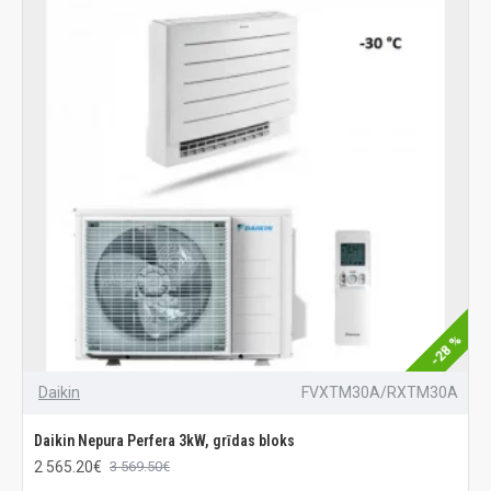
-28 %
Daikin
FVXTM30A/RXTM30A
Daikin Nepura Perfera 3kW, grīdas bloks
2 565.20€
3 569.50€