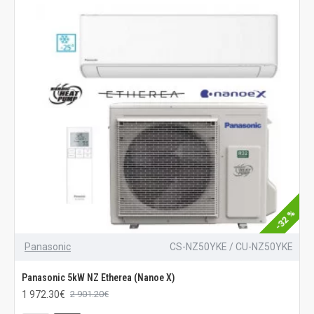
-32 %
Panasonic
CS-NZ50YKE / CU-NZ50YKE
Panasonic 5kW NZ Etherea (Nanoe X)
1 972.30€
2 901.20€