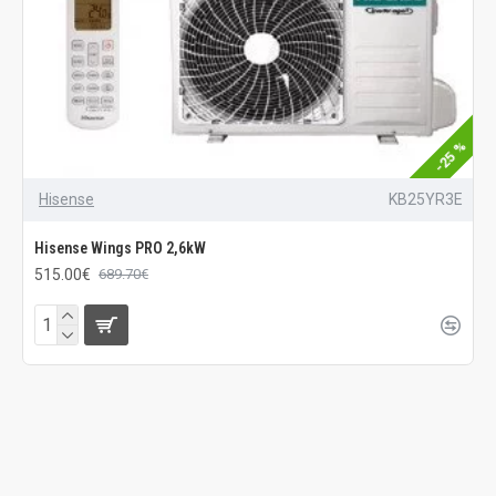
-25 %
Hisense
KB25YR3E
Hisense Wings PRO 2,6kW
515.00€
689.70€