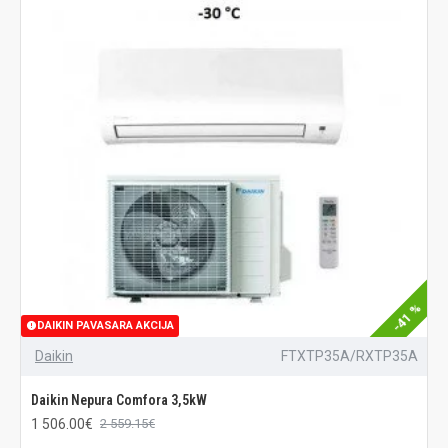
-41 %
DAIKIN PAVASARA AKCIJA
Daikin
FTXTP35A/RXTP35A
Daikin Nepura Comfora 3,5kW
1 506.00€
2 559.15€