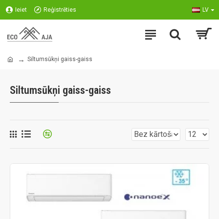
Ieiet
Reģistrēties
LV
Siltumsūkņi gaiss-gaiss
Siltumsūkņi gaiss-gaiss