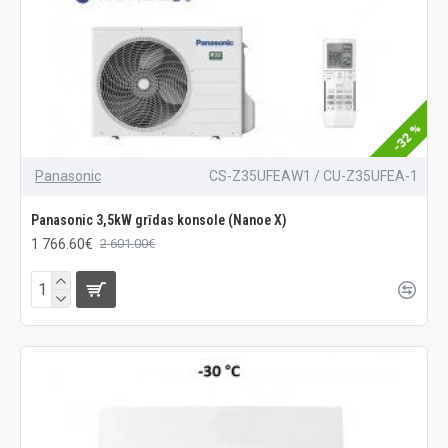
-32 %
Panasonic
CS-Z35UFEAW1 / CU-Z35UFEA-1
Panasonic 3,5kW grīdas konsole (Nanoe X)
1 766.60€
2 601.00€