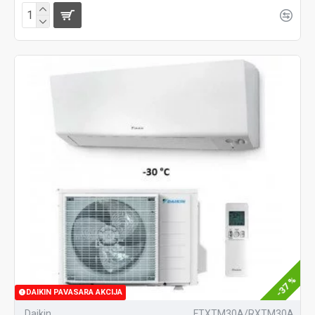
-37 %
DAIKIN PAVASARA AKCIJA
Daikin
FTXTM30A/RXTM30A