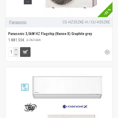
-32 %
Panasonic
CS-HZ35ZKE-H / CU-H35ZKE
Panasonic 3,5kW HZ Flagship (Nanoe X) Graphite grey
1 881.55€
2 767.60€