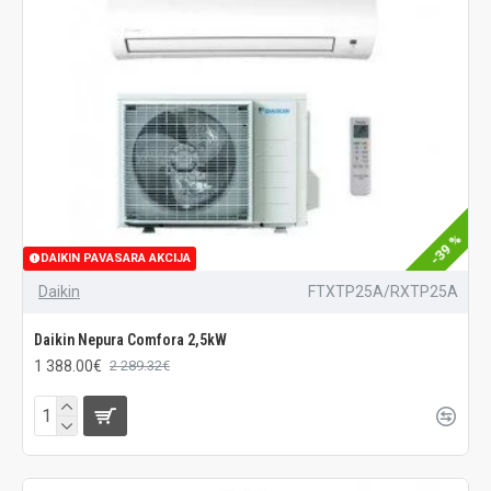
-39 %
DAIKIN PAVASARA AKCIJA
Daikin
FTXTP25A/RXTP25A
Daikin Nepura Comfora 2,5kW
1 388.00€
2 289.32€