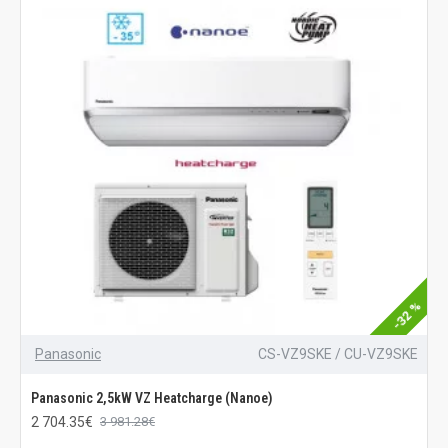
-32 %
Panasonic
CS-VZ9SKE / CU-VZ9SKE
Panasonic 2,5kW VZ Heatcharge (Nanoe)
2 704.35€
3 981.28€