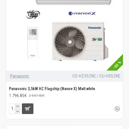
-32 %
Panasonic
CS-HZ35ZKE / CU-H35ZKE
Panasonic 3,5kW HZ Flagship (Nanoe X) Matt white
1 796.85€
2 647.40€