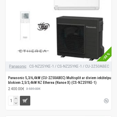
-33 %
Panasonic
CS-NZ25YKE-1 / CS-NZ25YKE-1 / CU-2Z50ABEC
Panasonic 5,3/6,4kW (CU-2Z50ABEC) Multisplit ar diviem iekštelpu
blokiem 2,5/3,4kW NZ Etherea (Nanoe X) (CS-NZ25YKE-1)
2 400.00€
3 559.00€