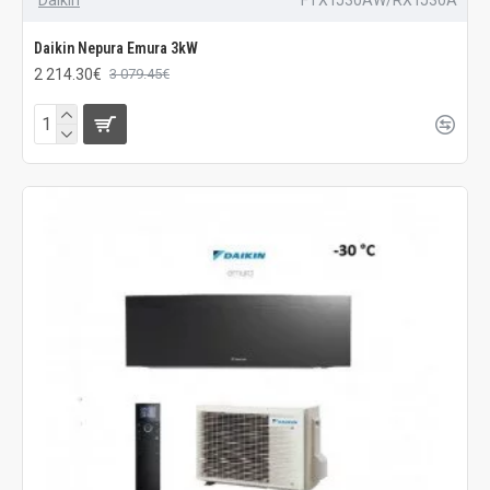
Daikin Nepura Emura 3kW
2 214.30€
3 079.45€