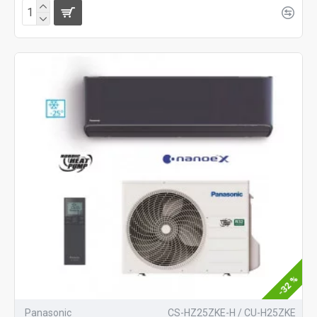
-32 %
Panasonic
CS-HZ25ZKE-H / CU-H25ZKE