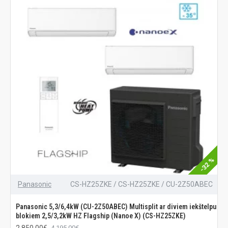
-32 %
Panasonic
CS-HZ25ZKE / CS-HZ25ZKE / CU-2Z50ABEC
Panasonic 5,3/6,4kW (CU-2Z50ABEC) Multisplit ar diviem iekštelpu
blokiem 2,5/3,2kW HZ Flagship (Nanoe X) (CS-HZ25ZKE)
2 850.00€
4 195.00€