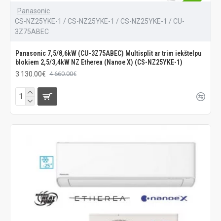
Panasonic
CS-NZ25YKE-1 / CS-NZ25YKE-1 / CS-NZ25YKE-1 / CU-
3Z75ABEC
Panasonic 7,5/8,6kW (CU-3Z75ABEC) Multisplit ar trim iekštelpu
blokiem 2,5/3,4kW NZ Etherea (Nanoe X) (CS-NZ25YKE-1)
3 130.00€
4 660.00€