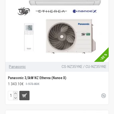
-32 %
Panasonic
CS-NZ35YKE / CU-NZ35YKE
Panasonic 3,5kW NZ Etherea (Nanoe X)
1 343.10€
1 973.80€