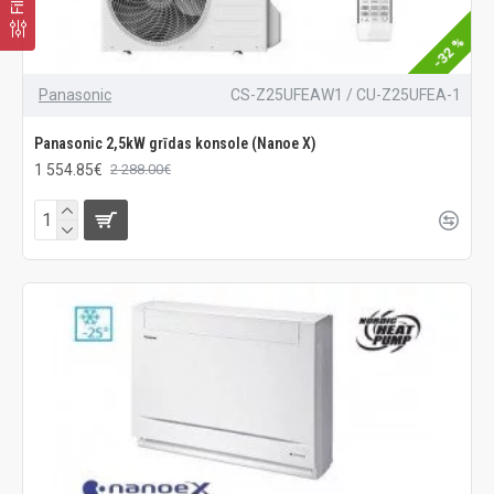
-32 %
Panasonic
CS-Z25UFEAW1 / CU-Z25UFEA-1
Panasonic 2,5kW grīdas konsole (Nanoe X)
1 554.85€
2 288.00€