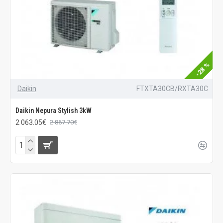
-28 %
Daikin
FTXTA30CB/RXTA30C
Daikin Nepura Stylish 3kW
2 063.05€
2 867.70€