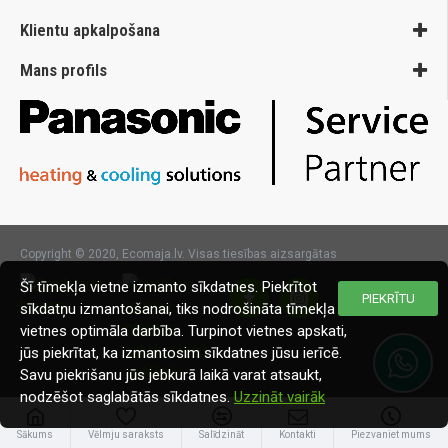
Klientu apkalpošana
Mans profils
Copyright © 2020, Ecomaja.lv. Visas tiesības aizsargātas
Šī tīmekļa vietne izmanto sīkdatnes. Piekrītot
PIEKRĪTU
sīkdatņu izmantošanai, tiks nodrošināta tīmekļa
vietnes optimāla darbība. Turpinot vietnes apskati,
jūs piekrītat, ka izmantosim sīkdatnes jūsu ierīcē.
Savu piekrišanu jūs jebkurā laikā varat atsaukt,
nodzēšot saglabātās sīkdatnes.
Uzzināt vairāk
Sākums
Vēlmju saraksts
Salīdzināt
Kontakti
Piezvaniet mums