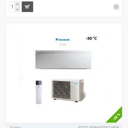
-28 %
Daikin
FTXTJ30AW/RXTJ30A