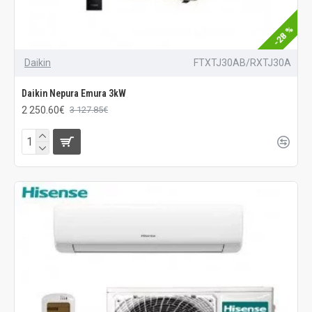
-28 %
Daikin
FTXTJ30AB/RXTJ30A
Daikin Nepura Emura 3kW
2 250.60€
3 127.85€