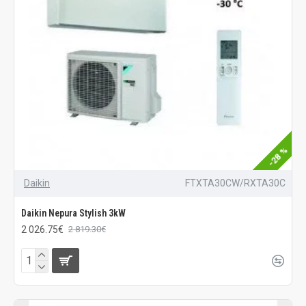
-28 %
Daikin
FTXTA30CW/RXTA30C
Daikin Nepura Stylish 3kW
2 026.75€
2 819.30€