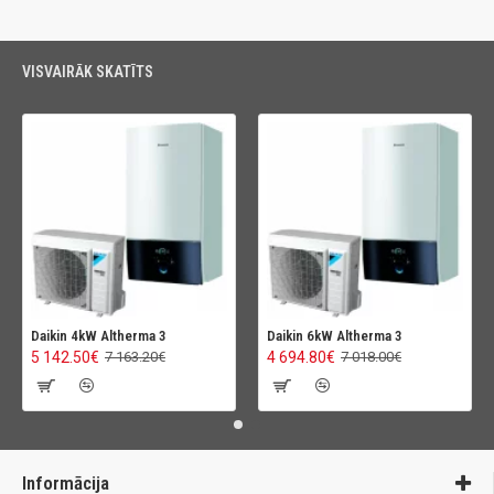
VISVAIRĀK SKATĪTS
Daikin 4kW Altherma 3
Daikin 6kW Altherma 3
5 142.50€
4 694.80€
7 163.20€
7 018.00€
Informācija