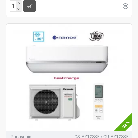
-32 %
Panasonic
CS-VZ12SKE / CU-VZ12SKE