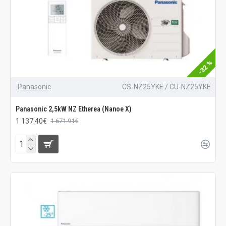
-32 %
Panasonic
CS-NZ25YKE / CU-NZ25YKE
Panasonic 2,5kW NZ Etherea (Nanoe X)
1 137.40€
1 671.91€