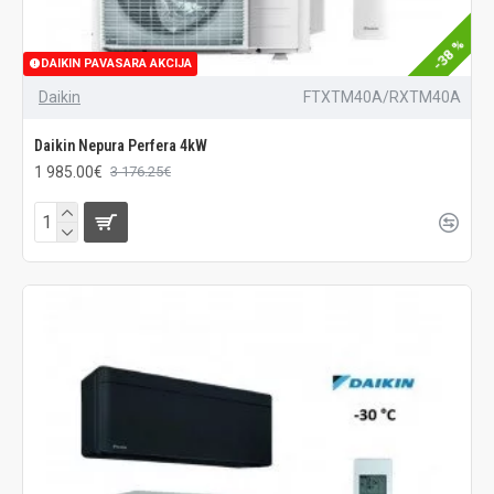
-38 %
DAIKIN PAVASARA AKCIJA
Daikin
FTXTM40A/RXTM40A
Daikin Nepura Perfera 4kW
1 985.00€
3 176.25€