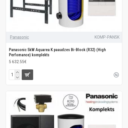
Panasonic
KOMP-PAN5K
Panasonic 5kW Aquarea K paaudzes Bi-Block (R32) (High
Perfomance) komplekts
5 632.55€