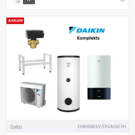
АКЦИЯ
Daikin
EHBH08E6V/ERGA06EVH