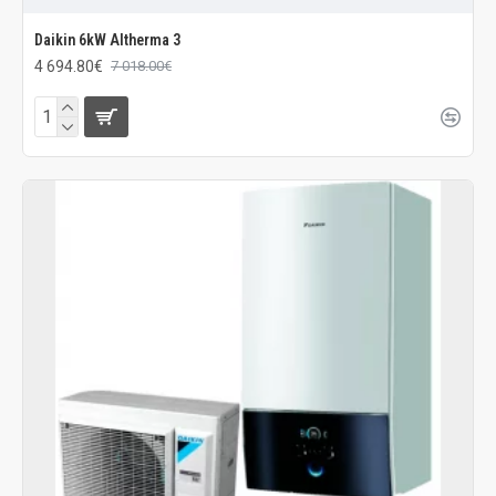
Daikin 6kW Altherma 3
4 694.80€
7 018.00€