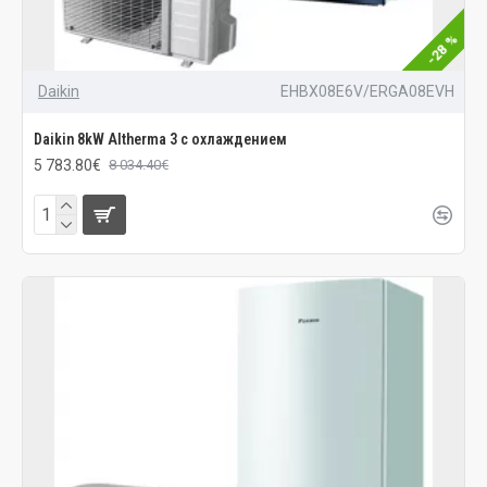
-28 %
Daikin
EHBX08E6V/ERGA08EVH
Daikin 8kW Altherma 3 с охлаждением
5 783.80€
8 034.40€