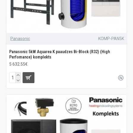
Panasonic
KOMP-PAN5K
Panasonic 5kW Aquarea K paaudzes Bi-Block (R32) (High
Perfomance) komplekts
5 632.55€