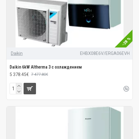
-28 %
Daikin
EHBX08E6V/ERGA06EVH
Daikin 6kW Altherma 3 с охлаждением
5 378.45€
7 477.80€