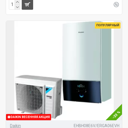
ПОПУЛЯРНЫЙ
-33 %
DAIKIN ВЕСЕННЯЯ АКЦИЯ
Daikin
EHBH08E6V/ERGA06EVH