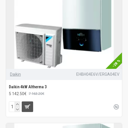
-28 %
Daikin
EHBH04E6V/ERGA04EV
Daikin 4kW Altherma 3
5 142.50€
7 163.20€