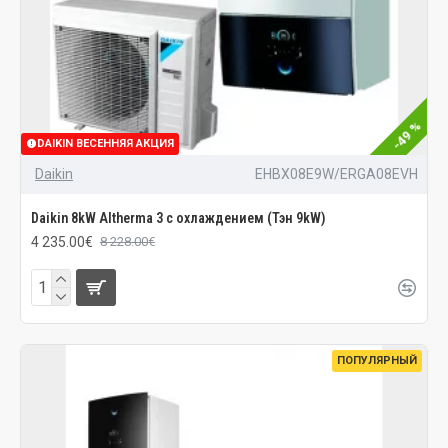
-49 %
DAIKIN ВЕСЕННЯЯ АКЦИЯ
Daikin
EHBX08E9W/ERGA08EVH
Daikin 8kW Altherma 3 с охлаждением (Тэн 9kW)
4 235.00€
8 228.00€
ПОПУЛЯРНЫЙ