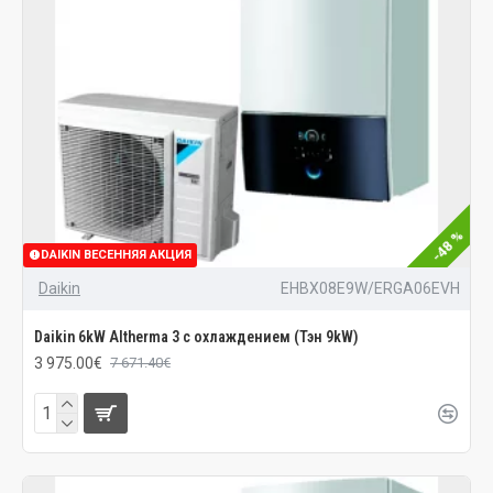
-48 %
DAIKIN ВЕСЕННЯЯ АКЦИЯ
Daikin
EHBX08E9W/ERGA06EVH
Daikin 6kW Altherma 3 с охлаждением (Тэн 9kW)
3 975.00€
7 671.40€