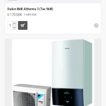
Daikin 8kW Altherma 3 (Тэн 9kW)
5 175.00€
7 689.55€