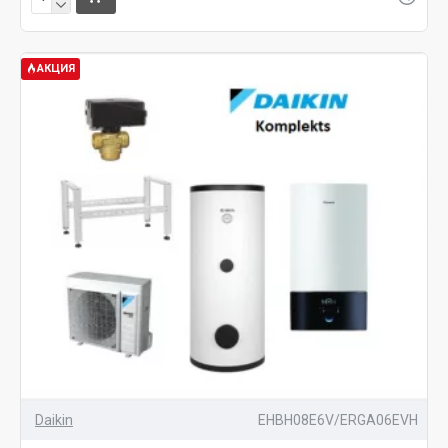
АКЦИЯ
Daikin
EHBH08E6V/ERGA06EVH