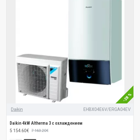
-28 %
Daikin
EHBX04E6V/ERGA04EV
Daikin 4kW Altherma 3 с охлаждением
5 154.60€
7 163.20€