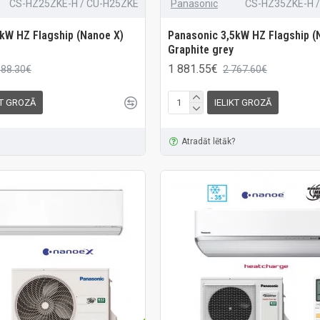
CS-HZ25ZKE-H / CU-H25ZKE
Panasonic
CS-HZ35ZKE-H 
kW HZ Flagship (Nanoe X)
Panasonic 3,5kW HZ Flagship (
Graphite grey
1 881.55€
488.30€
2 767.60€
KT GROZĀ
IELIKT GROZĀ
Atradāt lētāk?