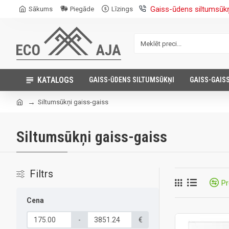
Gaiss-ūdens siltumsūk
Sākums
Piegāde
Līzings
KATALOGS
GAISS-ŪDENS SILTUMSŪKŅI
GAISS-GAIS
Siltumsūkņi gaiss-gaiss
Siltumsūkņi gaiss-gaiss
Filtrs
Pr
Cena
-
€