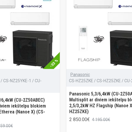
-33 %
Panasonic
/ CS-NZ25YKE-1 / CU-
CS-HZ25ZKE / CS-HZ25ZKE / CU
Panasonic 5,3/6,4kW (CU-2Z50
Multisplit ar diviem iekštelpu b
3/6,4kW (CU-2Z50ABEC)
2,5/3,2kW HZ Flagship (Nanoe X
diviem iekštelpu blokiem
HZ25ZKE)
Etherea (Nanoe X) (CS-
2 850.00€
4 195.00€
559.00€