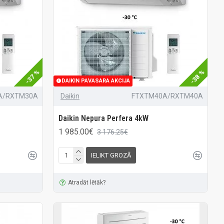
-37 %
-38 %
DAIKIN PAVASARA AKCIJA
A/RXTM30A
Daikin
FTXTM40A/RXTM40A
Daikin Nepura Perfera 4kW
1 985.00€
3 176.25€
IELIKT GROZĀ
Atradāt lētāk?