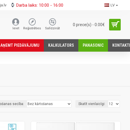
Darba laiks: 10:00 - 16:00
a.lv
LV
0 prece(s) - 0.00€
Ieiet
Reģistrēties
Salīdzināt
SАŅEMT PIEDĀVĀJUMU
KALKULATORS
PANASONIC
KONTAKT
tošanas secība:
Skatīt vienlaicīgi: