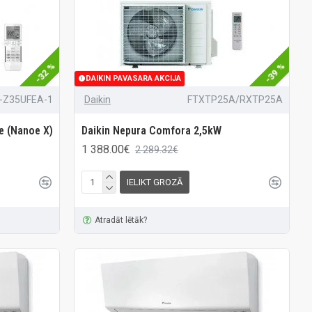
-32 %
-39 %
DAIKIN PAVASARA AKCIJA
-Z35UFEA-1
Daikin
FTXTP25A/RXTP25A
e (Nanoe X)
Daikin Nepura Comfora 2,5kW
1 388.00€
2 289.32€
IELIKT GROZĀ
Atradāt lētāk?