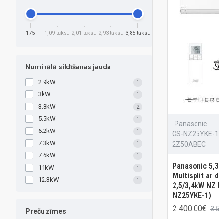
175
1,09 tūkst.
2,01 tūkst.
2,93 tūkst.
3,85 tūkst.
Nominālā sildīšanas jauda
2.9kW
1
3kW
1
3.8kW
2
5.5kW
1
Panasonic
6.2kW
1
CS-NZ25YKE-1 
7.3kW
2Z50ABEC
1
7.6kW
1
Panasonic 5,
11kW
1
Multisplit ar 
12.3kW
1
2,5/3,4kW NZ 
NZ25YKE-1)
2 400.00€
3 
Preču zīmes