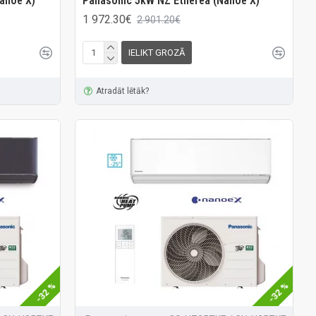
anoe X)
Panasonic 5kW NZ Etherea (Nanoe X)
1 972.30€
2 901.20€
IELIKT GROZĀ
Atradāt lētāk?
-32 %
-32 %