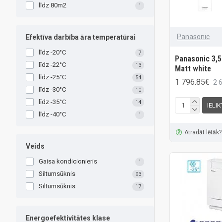
līdz 80m2
1
Panasonic
Efektīva darbība āra temperatūrai
līdz -20°C
7
Panasonic 3,5
līdz -22°C
13
Matt white
līdz -25°C
54
1 796.85€
2 
līdz -30°C
10
līdz -35°C
14
IELI
līdz -40°C
1
Atradāt lētāk?
Veids
Gaisa kondicionieris
1
Siltumsūknis
93
Siltumsūknis
17
Energoefektivitātes klase