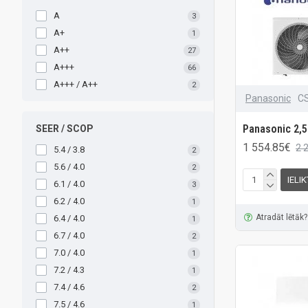
A
3
A+
1
A++
27
A+++
66
A+++ / A++
2
Panasonic
C
Panasonic 2,5
SEER / SCOP
1 554.85€
2 
5.4 / 3.8
2
5.6 / 4.0
2
IELI
6.1 / 4.0
3
6.2 / 4.0
1
Atradāt lētāk?
6.4 / 4.0
1
6.7 / 4.0
2
7.0 / 4.0
1
7.2 / 4.3
1
7.4 / 4.6
2
7.5 / 4.6
1