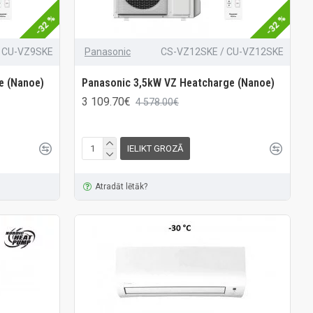
-32 %
-32 %
 CU-VZ9SKE
Panasonic
CS-VZ12SKE / CU-VZ12SKE
e (Nanoe)
Panasonic 3,5kW VZ Heatcharge (Nanoe)
3 109.70€
4 578.00€
IELIKT GROZĀ
Atradāt lētāk?