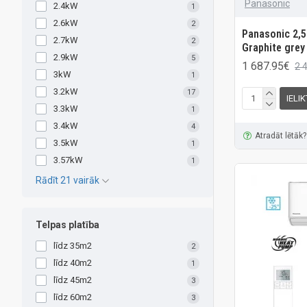
Panasonic
2.4kW
1
2.6kW
2
Panasonic 2,5
2.7kW
2
Graphite grey
2.9kW
5
1 687.95€
2 
3kW
1
3.2kW
17
IELI
3.3kW
1
3.4kW
4
Atradāt lētāk?
3.5kW
1
3.57kW
1
Rādīt 21 vairāk
Telpas platība
līdz 35m2
2
līdz 40m2
1
līdz 45m2
3
līdz 60m2
3