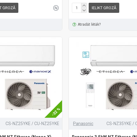
KT GROZĀ
IELIKT GROZĀ
Atradāt lētāk?
-32 %
CS-NZ25YKE / CU-NZ25YKE
Panasonic
CS-NZ35YKE / 