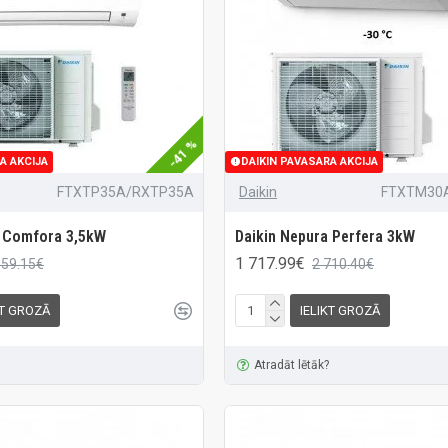
-41 %
A AKCIJA
DAIKIN PAVASARA AKCIJA
FTXTP35A/RXTP35A
Daikin
FTXTM30
a Comfora 3,5kW
Daikin Nepura Perfera 3kW
1 717.99€
559.15€
2 710.40€
KT GROZĀ
IELIKT GROZĀ
Atradāt lētāk?