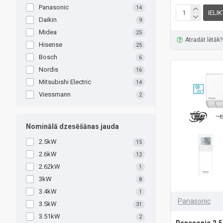
Panasonic
14
IELI
Daikin
9
Midea
25
Atradāt lētāk?
Hisense
25
Bosch
6
Nordis
16
Mitsubishi Electric
14
Viessmann
2
Nominālā dzesēšānas jauda
2.5kW
15
2.6kW
12
2.62kW
1
3kW
8
3.4kW
1
Panasonic
3.5kW
31
3.51kW
2