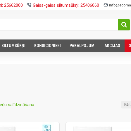
ņi: 25662000
Gaiss-gaiss siltumsūkņi: 25406060
info@ecomaj
S SILTUMSŪKŅI
KONDICIONIERI
PAKALPOJUMI
AKCIJAS
eču salīdzināšana
Kār