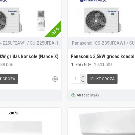
-32 %
S-Z25UFEAW1 / CU-Z25UFEA-1
Panasonic
CS-Z35UFEAW1 / CU
kW grīdas konsole (Nanoe X)
Panasonic 3,5kW grīdas konsol
1 766.60€
288.00€
2 601.00€
KT GROZĀ
IELIKT GROZĀ
Atradāt lētāk?