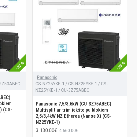
-32 %
-33 %
Panasonic
-2Z50ABEC
CS-NZ25YKE-1 / CS-NZ25YKE-1 / CS-
NZ25YKE-1 / CU-3Z75ABEC
ABEC)
lokiem
Panasonic 7,5/8,6kW (CU-3Z75ABEC)
) (CS-
Multisplit ar trim iekštelpu blokiem
2,5/3,4kW NZ Etherea (Nanoe X) (CS-
NZ25YKE-1)
3 130.00€
4 660.00€