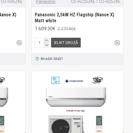
/ CU-H35ZKE
Panasonic
CS-HZ25ZKE / CU-H25ZKE
Nanoe X)
Panasonic 2,5kW HZ Flagship (Nanoe X)
Matt white
1 609.30€
2 370.80€
IELIKT GROZĀ
Atradāt lētāk?