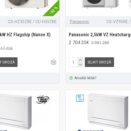
-32 %
CS-HZ35ZKE / CU-H35ZKE
Panasonic
CS-VZ9SKE /
kW HZ Flagship (Nanoe X)
Panasonic 2,5kW VZ Heatcharg
2 704.35€
3 981.28€
647.40€
KT GROZĀ
IELIKT GROZĀ
Atradāt lētāk?