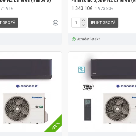
kW NZ Etherea (Nanoe X)
Panasonic 3,5kW NZ Etherea (N
1 343.10€
671.91€
1 973.80€
KT GROZĀ
IELIKT GROZĀ
Atradāt lētāk?
-32 %