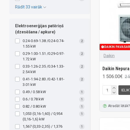
Rādīt 33 vairāk
Elektroenerģijas patēriņš
(dzesēšana / apkure)
0.24-0.69-1.38 /0.24-0.74-
2
1.55 kW
DAIKIN PAVASAR
0.29-1.00-1.51 /0.29-0.97-
2
Daikin
1.72 kW
0.33-1.26-2.35 /0.34-1.33-
2
Daikin Nepur
2.54 kW
1 506.00€
2 
0.41-1.94-2.83 /0.42-1.81-
2
3.01 kW
IELI
0.49 / 0.58 kW
1
0.6 / 0.78 kW
1
Atradāt lētāk?
0.82 / 0.80 kW
1
1,053 (0,16-1,60) / 0,954
1
(0,16-1,6) kW
1,567 (0,33-2,35) / 1,376
1