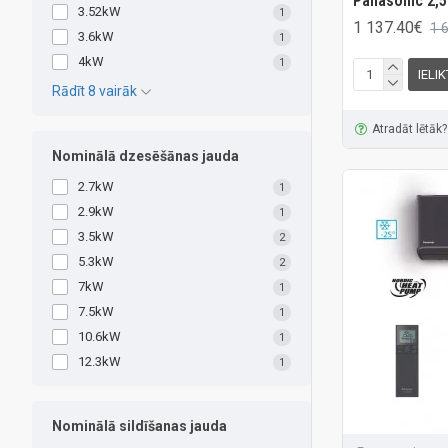
Panasonic 2,5
3.52kW
1
1 137.40€
1 
3.6kW
1
4kW
1
IELI
Rādīt 8 vairāk
Atradāt lētāk?
Nominālā dzesēšānas jauda
2.7kW
1
2.9kW
1
3.5kW
2
5.3kW
2
7kW
1
7.5kW
1
10.6kW
1
12.3kW
1
Nominālā sildīšanas jauda