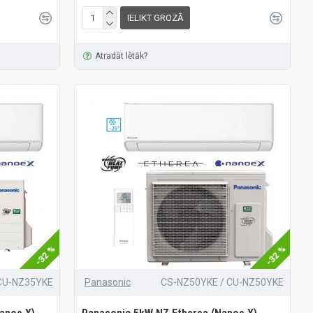
IELIKT GROZĀ
Atradāt lētāk?
-32 %
-32 %
CU-NZ35YKE
Panasonic
CS-NZ50YKE / CU-NZ50YKE