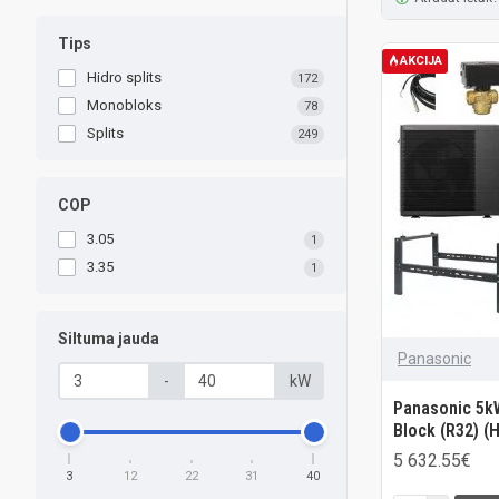
Tips
AKCIJA
Hidro splits
172
Monobloks
78
Splits
249
COP
3.05
1
3.35
1
Siltuma jauda
Panasonic
-
kW
Panasonic 5k
Block (R32) (
5 632.55€
3
12
22
31
40