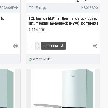
/ERGA06EVH
TCL Energy
HB063SP0
kts
TCL Energy 6kW Tri-thermal gaiss - ūdens
siltumsūknis monoblock (R290), komplekts
4 114.00€
IELIKT GROZĀ
Atradāt lētāk?