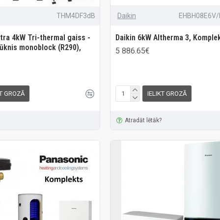
THM4DF3dB
Daikin
EHBH08E6V
tra 4kW Tri-thermal gaiss -
Daikin 6kW Altherma 3, Komple
ūknis monoblock (R290),
5 886.65€
KT GROZĀ
IELIKT GROZĀ
Atradāt lētāk?