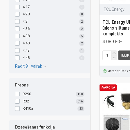
4.17
1
TCL Energy
4.28
8
4.3
TCL Energy Ul
2
ūdens siltums
4.36
2
komplekts
4.38
5
4 089.80€
4.40
2
4.43
1
IELI
4.48
1
Rādīt 91 vairāk
Atradāt lētāk?
Freons
AKCIJA
R290
150
R32
316
R410a
33
Dzesēšanas funkcija