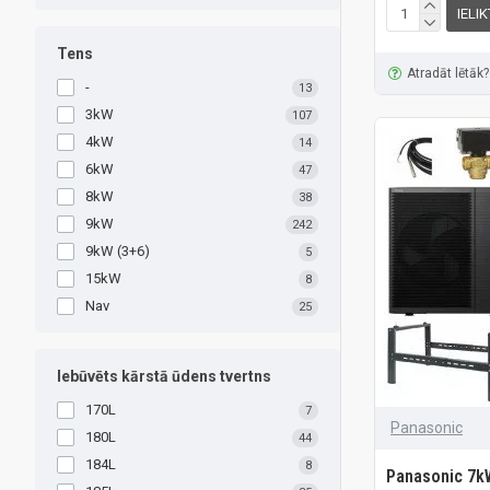
IELI
Tens
Atradāt lētāk?
-
13
3kW
107
4kW
14
6kW
47
8kW
38
9kW
242
9kW (3+6)
5
15kW
8
Nav
25
Iebūvēts kārstā ūdens tvertns
170L
7
Panasonic
180L
44
184L
8
Panasonic 7k