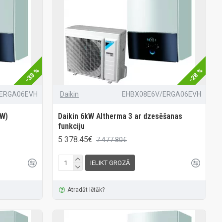
-33 %
-28 %
ERGA06EVH
Daikin
EHBX08E6V/ERGA06EVH
kW)
Daikin 6kW Altherma 3 ar dzesēšanas
funkciju
5 378.45€
7 477.80€
IELIKT GROZĀ
Atradāt lētāk?