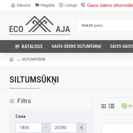
Gaiss-ūdens siltumsūk
Sākums
Piegāde
Līzings
KATALOGS
GAISS-ŪDENS SILTUMSŪKŅI
GAISS-GAIS
SILTUMSŪKŅI
SILTUMSŪKŅI
Filtrs
Pr
Cena
-
€