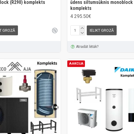
Block (R290) komplekts
ūdens siltumsūknis monoblock 
komplekts
4 295.50€
KT GROZĀ
IELIKT GROZĀ
Atradāt lētāk?
AKCIJA