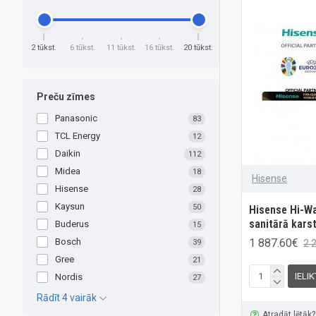
2 tūkst.
6 tūkst.
11 tūkst.
16 tūkst.
20 tūkst.
Preču zīmes
Panasonic
83
TCL Energy
12
Daikin
112
Midea
18
Hisense
Hisense
28
Kaysun
50
Hisense Hi-Wa
sanitārā kars
Buderus
15
1 887.60€
Bosch
2 
39
Gree
21
IELI
Nordis
27
Rādīt 4 vairāk
Atradāt lētāk?