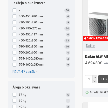
Iekšēja bloka izmērs
-
20
360x450x920 mm
6
420x790x270 mm
9
420×790×270 mm
14
450x450x117 mm
6
DAIKIN PAVASAR
450x920x360 mm
13
Daikin
530x800x360 mm
10
550x260x650 mm
4
Daikin 6kW Al
595x1400x680 mm
2
4 694.80€
7 
595x1600x680 mm
9
Rādīt 47 vairāk
IELI
Ārējā bloka svars
Atradāt lētāk?
37 kg
6
39 kg
1
40 kg
2