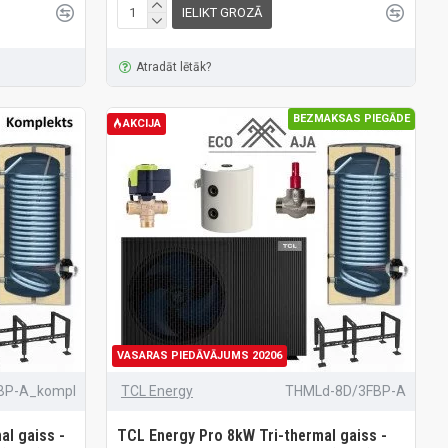
IELIKT GROZĀ
Atradāt lētāk?
BEZMAKSAS PIEGĀDE
AKCIJA
VASARAS PIEDĀVĀJUMS 20206
BP-A_kompl
TCL Energy
THMLd-8D/3FBP-A
al gaiss -
TCL Energy Pro 8kW Tri-thermal gaiss -