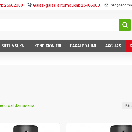
ņi: 25662000
Gaiss-gaiss siltumsūkņi: 25406060
info@ecomaj
S SILTUMSŪKŅI
KONDICIONIERI
PAKALPOJUMI
AKCIJAS
eču salīdzināšana
Kār