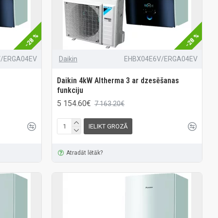
-28 %
-28 %
V/ERGA04EV
Daikin
EHBX04E6V/ERGA04EV
Daikin 4kW Altherma 3 ar dzesēšanas
funkciju
5 154.60€
7 163.20€
IELIKT GROZĀ
Atradāt lētāk?