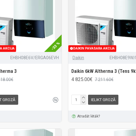
-33 %
A AKCIJA
DAIKIN PAVASARA AKCIJA
EHBH08E6V/ERGA06EVH
Daikin
EHBH08E9W/
therma 3
Daikin 6kW Altherma 3 (Tens 9
4 825.00€
018.00€
7 211.60€
KT GROZĀ
IELIKT GROZĀ
Atradāt lētāk?