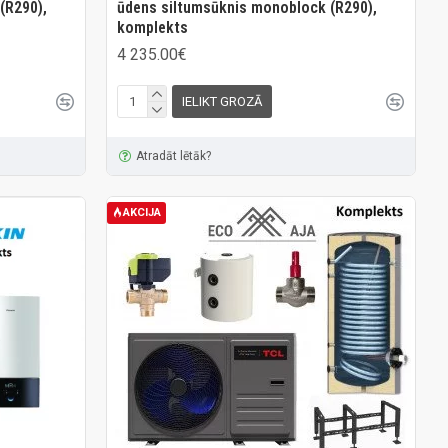
(R290),
ūdens siltumsūknis monoblock (R290),
komplekts
4 235.00€
IELIKT GROZĀ
Atradāt lētāk?
AKCIJA