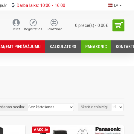
Darba laiks: 10:00 - 16:00
a.lv
LV
0 prece(s) - 0.00€
Ieiet
Reģistrēties
Salīdzināt
SАŅEMT PIEDĀVĀJUMU
KALKULATORS
PANASONIC
KONTAKT
tošanas secība:
Skatīt vienlaicīgi:
AKCIJA