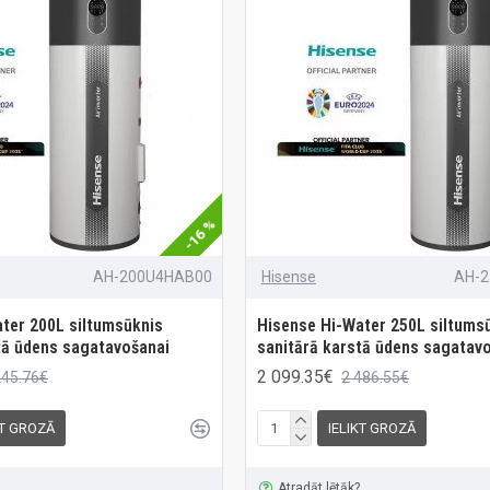
-16 %
AH-200U4HAB00
Hisense
AH-
ter 200L siltumsūknis
Hisense Hi-Water 250L siltums
tā ūdens sagatavošanai
sanitārā karstā ūdens sagatav
2 099.35€
245.76€
2 486.55€
KT GROZĀ
IELIKT GROZĀ
Atradāt lētāk?