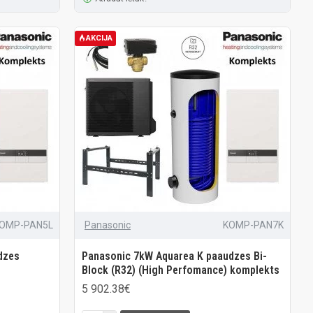
AKCIJA
OMP-PAN5L
Panasonic
KOMP-PAN7K
dzes
Panasonic 7kW Aquarea K paaudzes Bi-
Block (R32) (High Perfomance) komplekts
5 902.38€