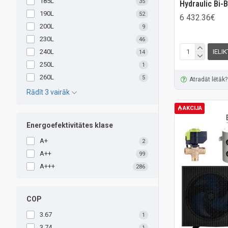
185L
35
Hydraulic Bi-
190L
52
6 432.36€
200L
9
230L
46
240L
IELI
14
250L
1
260L
5
Atradāt lētāk?
Rādīt 3 vairāk
AKCIJA
Energoefektivitātes klase
A+
2
A++
99
A+++
286
COP
3.67
1
3.74
1