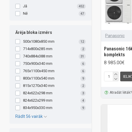
Jā
452
Nē
47
Ārēja bloka izmērs
Panasonic
500x1080x850 mm
12
Panasonic 16
714x800x285 mm
2
komplekts
740x884x388 mm
31
8 985.00€
750x900x340 mm
6
765x1100x450 mm
6
IELI
800x1100x540 mm
9
815x1270x340 mm
2
Atradāt lētāk?
824x622x298 mm
3
824x622x299 mm
4
834x950x330 mm
9
Rādīt 56 vairāk