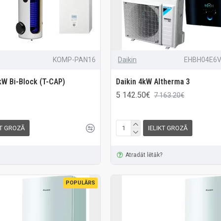
KOMP-PAN16
Daikin
EHBH04E6
kW Bi-Block (T-CAP)
Daikin 4kW Altherma 3
5 142.50€
7 163.20€
KT GROZĀ
IELIKT GROZĀ
Atradāt lētāk?
POPULĀRS