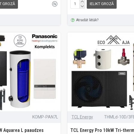
KT GROZĀ
IELIKT GROZĀ
Atradāt lētāk?
KOMP-PAN7L
TCL Energy
THMLd-10D/3F
W Aquarea L paaudzes
TCL Energy Pro 10kW Tri-therm