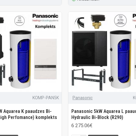
KOMP-PAN5K
Panasonic
K
W Aquarea K paaudzes Bi-
Panasonic 5kW Aquarea L paau
High Perfomance) komplekts
Hydraulic Bi-Block (R290)
6 275.06€