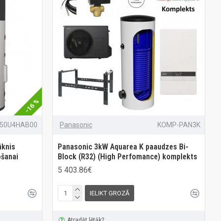
-16 %
250U4HAB00
Panasonic
KOMP-PAN3K
ūknis
Panasonic 3kW Aquarea K paaudzes Bi-
ošanai
Block (R32) (High Perfomance) komplekts
5 403.86€
IELIKT GROZĀ
Atradāt lētāk?