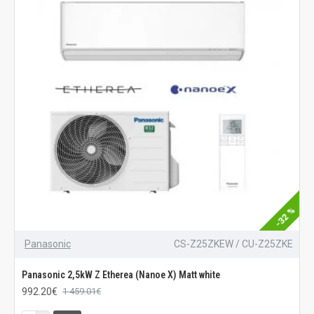
-32 %
Panasonic
CS-Z25ZKEW / CU-Z25ZKE
Panasonic 2,5kW Z Etherea (Nanoe X) Matt white
992.20€
1 459.01€