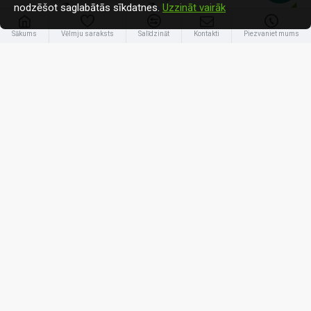
nodzēšot saglabātās sīkdatnes.
Uzzināt vairāk
-32 %
Sākums
Vēlmju saraksts
Salīdzināt
Kontakti
Piezvaniet mums
Panasonic
CS-Z42ZKEW / CU-Z42ZKE
Panasonic 4,2kW Z Etherea (Nanoe X) Matt white
1 615.35€
2 376.00€