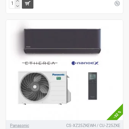
-32 %
Panasonic
CS-XZ25ZKEWH / CU-Z25ZKE