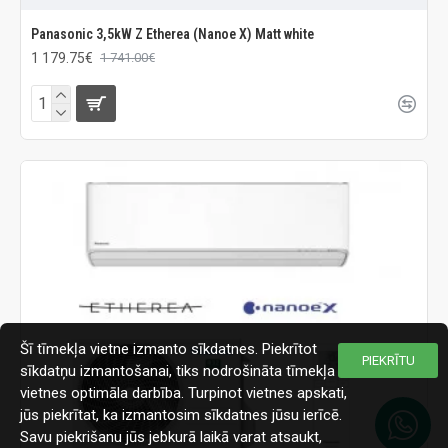
Panasonic 3,5kW Z Etherea (Nanoe X) Matt white
1 179.75€
1 741.00€
Šī tīmekļa vietne izmanto sīkdatnes. Piekrītot
PIEKRĪTU
sīkdatņu izmantošanai, tiks nodrošināta tīmekļa
vietnes optimāla darbība. Turpinot vietnes apskati,
jūs piekrītat, ka izmantosim sīkdatnes jūsu ierīcē.
Savu piekrišanu jūs jebkurā laikā varat atsaukt,