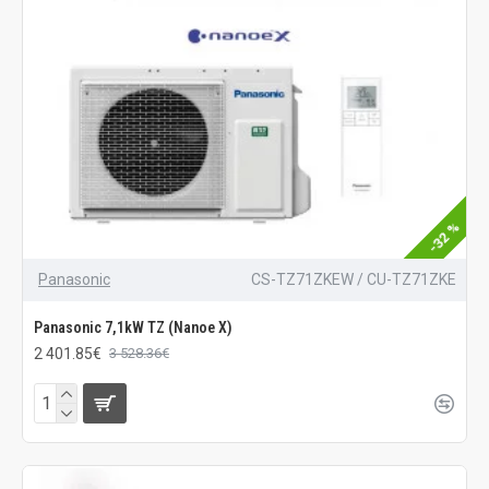
-32 %
Panasonic
CS-TZ71ZKEW / CU-TZ71ZKE
Panasonic 7,1kW TZ (Nanoe X)
2 401.85€
3 528.36€