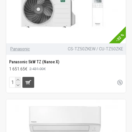
-32 %
Panasonic
CS-TZ50ZKEW / CU-TZ50ZKE
Panasonic 5kW TZ (Nanoe X)
1 651.65€
2 431.00€