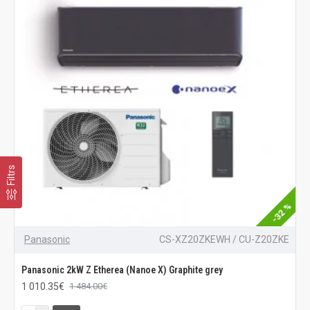
Filtrs
-32 %
Panasonic
CS-XZ20ZKEWH / CU-Z20ZKE
Panasonic 2kW Z Etherea (Nanoe X) Graphite grey
1 010.35€
1 484.00€