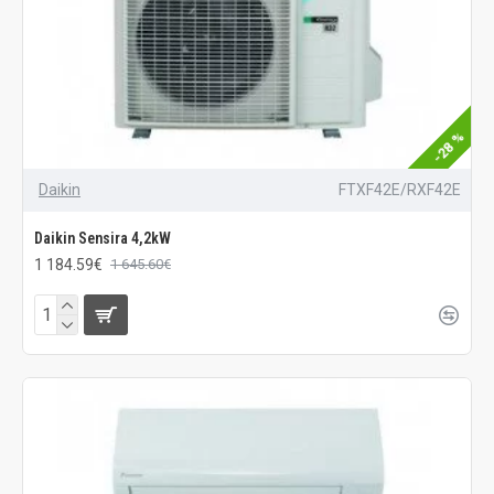
-28 %
Daikin
FTXF42E/RXF42E
Daikin Sensira 4,2kW
1 184.59€
1 645.60€