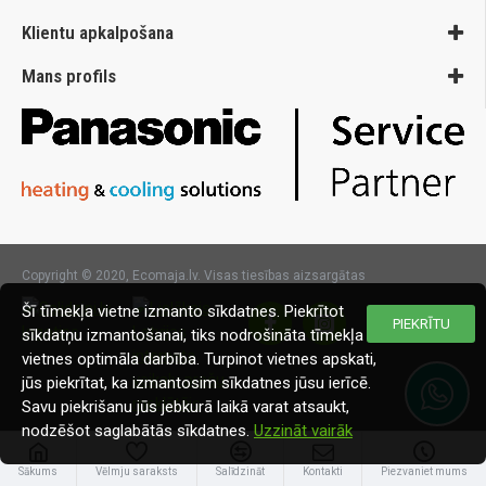
Klientu apkalpošana
Mans profils
Copyright © 2020, Ecomaja.lv. Visas tiesības aizsargātas
Šī tīmekļa vietne izmanto sīkdatnes. Piekrītot
PIEKRĪTU
sīkdatņu izmantošanai, tiks nodrošināta tīmekļa
vietnes optimāla darbība. Turpinot vietnes apskati,
jūs piekrītat, ka izmantosim sīkdatnes jūsu ierīcē.
Savu piekrišanu jūs jebkurā laikā varat atsaukt,
nodzēšot saglabātās sīkdatnes.
Uzzināt vairāk
Sākums
Vēlmju saraksts
Salīdzināt
Kontakti
Piezvaniet mums