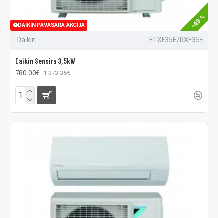
-43 %
DAIKIN PAVASARA AKCIJA
Daikin
FTXF35E/RXF35E
Daikin Sensira 3,5kW
780.00€
1 373.35€