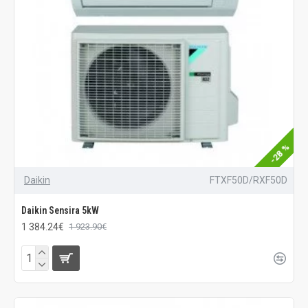
-28 %
Daikin
FTXF50D/RXF50D
Daikin Sensira 5kW
1 384.24€
1 923.90€