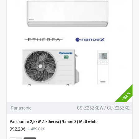
-32 %
Panasonic
CS-Z25ZKEW / CU-Z25ZKE
Panasonic 2,5kW Z Etherea (Nanoe X) Matt white
992.20€
1 459.01€