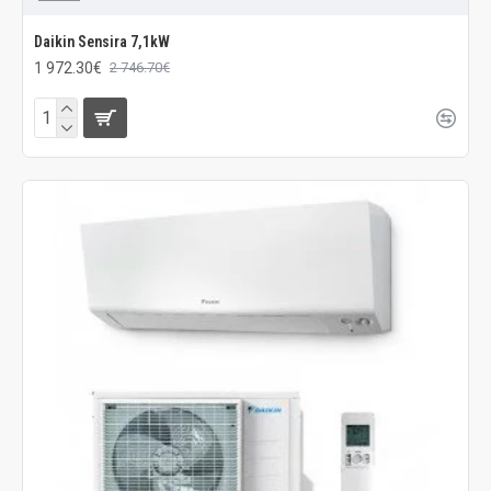
Daikin Sensira 7,1kW
1 972.30€
2 746.70€