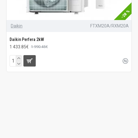
-28 %
Daikin
FTXM20A/RXM20A
Daikin Perfera 2kW
1 433.85€
1 990.45€