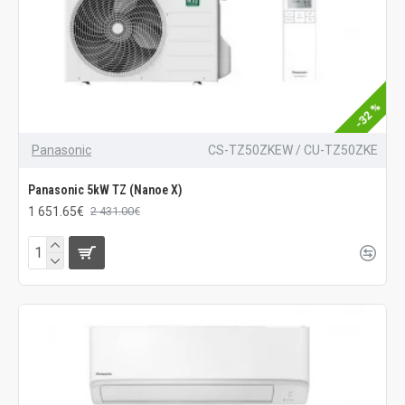
-32 %
Panasonic
CS-TZ50ZKEW / CU-TZ50ZKE
Panasonic 5kW TZ (Nanoe X)
1 651.65€
2 431.00€