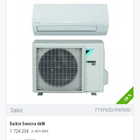
-28 %
Daikin
FTXF60D/RXF60D
Daikin Sensira 6kW
1 724.25€
2 401.85€