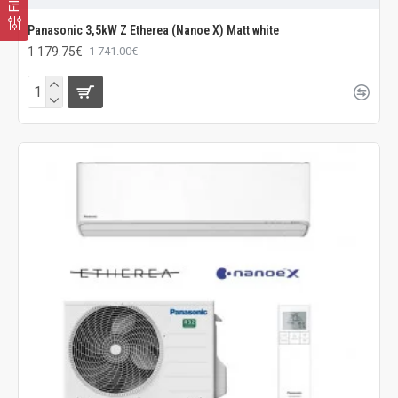
Panasonic 3,5kW Z Etherea (Nanoe X) Matt white
1 179.75€
1 741.00€