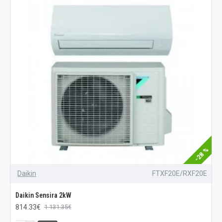
-28 %
Daikin
FTXF20E/RXF20E
Daikin Sensira 2kW
814.33€
1 131.35€