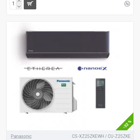
-32 %
Panasonic
CS-XZ25ZKEWH / CU-Z25ZKE