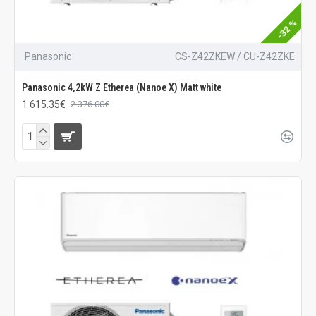
-32 %
Panasonic
CS-Z42ZKEW / CU-Z42ZKE
Panasonic 4,2kW Z Etherea (Nanoe X) Matt white
1 615.35€
2 376.00€