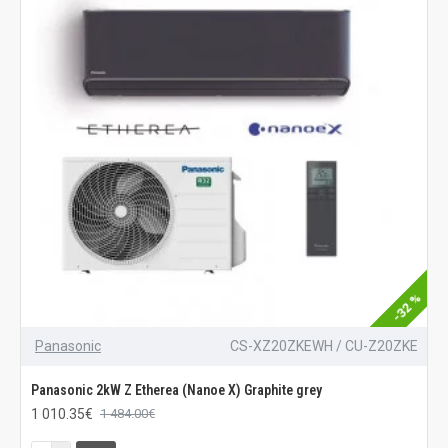
-32 %
Panasonic
CS-XZ20ZKEWH / CU-Z20ZKE
Panasonic 2kW Z Etherea (Nanoe X) Graphite grey
1 010.35€
1 484.00€