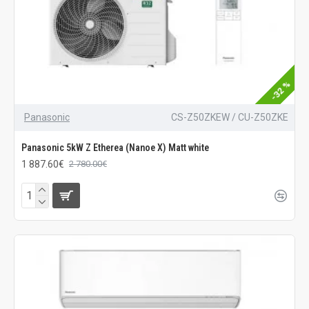
-32 %
Panasonic
CS-Z50ZKEW / CU-Z50ZKE
Panasonic 5kW Z Etherea (Nanoe X) Matt white
1 887.60€
2 780.00€