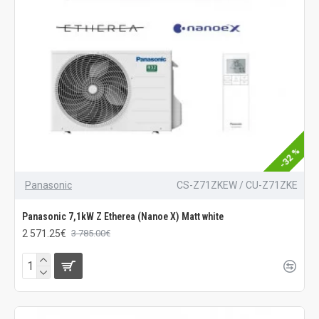
-32 %
Panasonic
CS-Z71ZKEW / CU-Z71ZKE
Panasonic 7,1kW Z Etherea (Nanoe X) Matt white
2 571.25€
3 785.00€