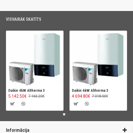
VISVAIRĀK SKATĪTS
Daikin 4kW Altherma 3
Daikin 6kW Altherma 3
5 142.50€
4 694.80€
7 163.20€
7 018.00€
Informācija