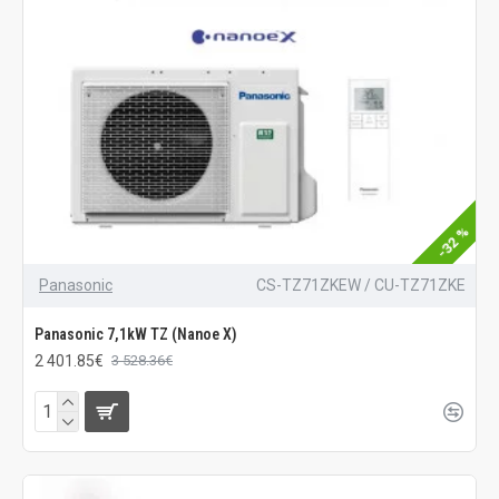
-32 %
Panasonic
CS-TZ71ZKEW / CU-TZ71ZKE
Panasonic 7,1kW TZ (Nanoe X)
2 401.85€
3 528.36€