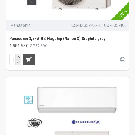
-32 %
Panasonic
CS-HZ35ZKE-H / CU-H35ZKE
Panasonic 3,5kW HZ Flagship (Nanoe X) Graphite grey
1 881.55€
2 767.60€