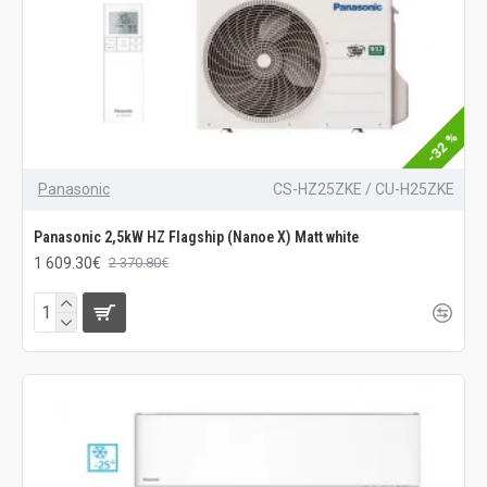
-32 %
Panasonic
CS-HZ25ZKE / CU-H25ZKE
Panasonic 2,5kW HZ Flagship (Nanoe X) Matt white
1 609.30€
2 370.80€