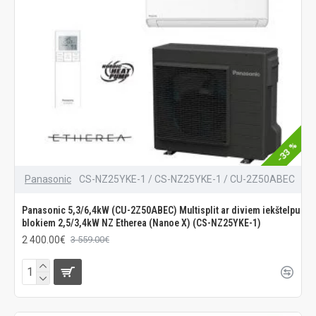
-33 %
Panasonic
CS-NZ25YKE-1 / CS-NZ25YKE-1 / CU-2Z50ABEC
Panasonic 5,3/6,4kW (CU-2Z50ABEC) Multisplit ar diviem iekštelpu
blokiem 2,5/3,4kW NZ Etherea (Nanoe X) (CS-NZ25YKE-1)
2 400.00€
3 559.00€