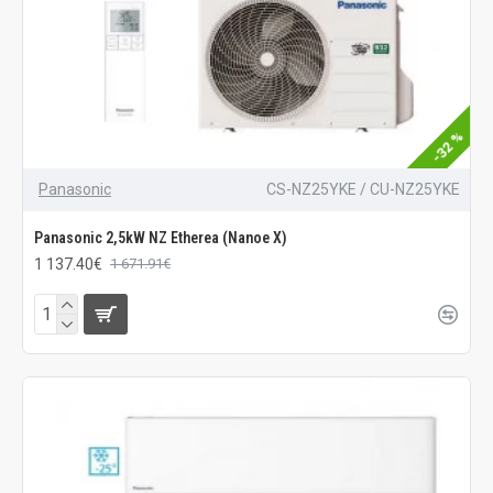
-32 %
Panasonic
CS-NZ25YKE / CU-NZ25YKE
Panasonic 2,5kW NZ Etherea (Nanoe X)
1 137.40€
1 671.91€