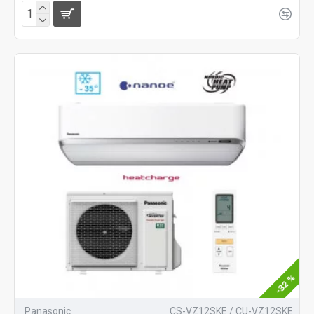
-32 %
Panasonic
CS-VZ12SKE / CU-VZ12SKE