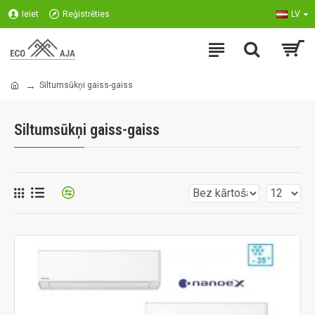
Ieiet
Reģistrēties
LV
Siltumsūkņi gaiss-gaiss
Siltumsūkņi gaiss-gaiss