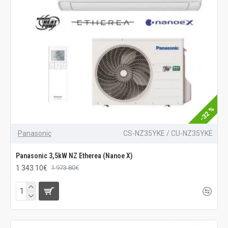
-32 %
Panasonic
CS-NZ35YKE / CU-NZ35YKE
Panasonic 3,5kW NZ Etherea (Nanoe X)
1 343.10€
1 973.80€