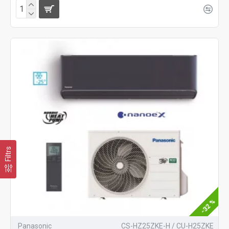
Filtrs
-32 %
Panasonic
CS-HZ25ZKE-H / CU-H25ZKE