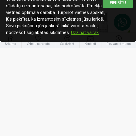
PIEKRĪTU
sīkdatņu izmantošanai, tiks nodrošināta tīmekļa
vietnes optimāla darbība. Turpinot vietnes apskati,
jūs piekrītat, ka izmantosim sīkdatnes jūsu ierīcē.
Savu piekrišanu jūs jebkurā laikā varat atsaukt,
nodzēšot saglabātās sīkdatnes.
Uzzināt vairāk
-32 %
Sākums
Vēlmju saraksts
Salīdzināt
Kontakti
Piezvaniet mums
Panasonic
CS-Z35UFEAW1 / CU-Z35UFEA-1
Panasonic 3,5kW grīdas konsole (Nanoe X)
1 766.60€
2 601.00€