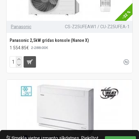
-32 %
Panasonic
CS-Z25UFEAW1 / CU-Z25UFEA-1
Panasonic 2,5kW grīdas konsole (Nanoe X)
1 554.85€
2 288.00€
Šī tīmekļa vietne izmanto sīkdatnes. Piekrītot