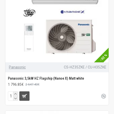
-32 %
Panasonic
CS-HZ35ZKE / CU-H35ZKE
Panasonic 3,5kW HZ Flagship (Nanoe X) Matt white
1 796.85€
2 647.40€