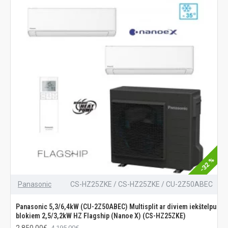
-32 %
Panasonic
CS-HZ25ZKE / CS-HZ25ZKE / CU-2Z50ABEC
Panasonic 5,3/6,4kW (CU-2Z50ABEC) Multisplit ar diviem iekštelpu
blokiem 2,5/3,2kW HZ Flagship (Nanoe X) (CS-HZ25ZKE)
2 850.00€
4 195.00€