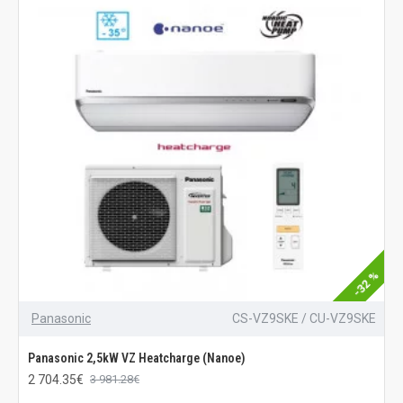
-32 %
Panasonic
CS-VZ9SKE / CU-VZ9SKE
Panasonic 2,5kW VZ Heatcharge (Nanoe)
2 704.35€
3 981.28€