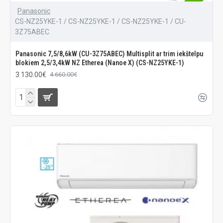
Panasonic
CS-NZ25YKE-1 / CS-NZ25YKE-1 / CS-NZ25YKE-1 / CU-
3Z75ABEC
Panasonic 7,5/8,6kW (CU-3Z75ABEC) Multisplit ar trim iekštelpu
blokiem 2,5/3,4kW NZ Etherea (Nanoe X) (CS-NZ25YKE-1)
3 130.00€
4 660.00€