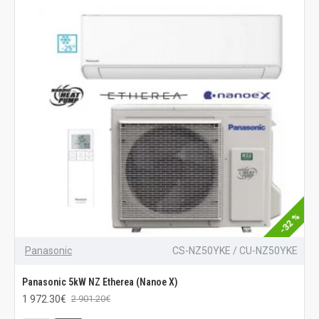
-32 %
Panasonic
CS-NZ50YKE / CU-NZ50YKE
Panasonic 5kW NZ Etherea (Nanoe X)
1 972.30€
2 901.20€