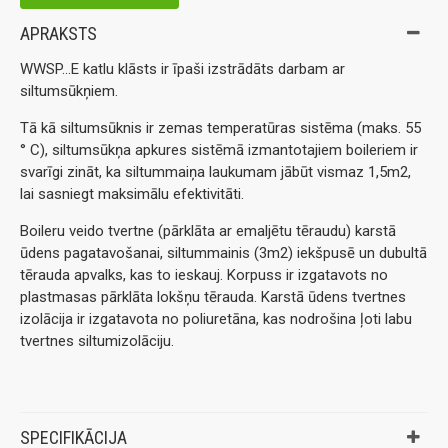
APRAKSTS
WWSP...E katlu klāsts ir īpaši izstrādāts darbam ar
siltumsūkņiem.
Tā kā siltumsūknis ir zemas temperatūras sistēma (maks. 55
° C), siltumsūkņa apkures sistēmā izmantotajiem boileriem ir
svarīgi zināt, ka siltummaiņa laukumam jābūt vismaz 1,5m2,
lai sasniegt maksimālu efektivitāti.
Boileru veido tvertne (pārklāta ar emaljētu tēraudu) karstā
ūdens pagatavošanai, siltummainis (3m2) iekšpusē un dubultā
tērauda apvalks, kas to ieskauj. Korpuss ir izgatavots no
plastmasas pārklāta lokšņu tērauda. Karstā ūdens tvertnes
izolācija ir izgatavota no poliuretāna, kas nodrošina ļoti labu
tvertnes siltumizolāciju.
SPECIFIKĀCIJA