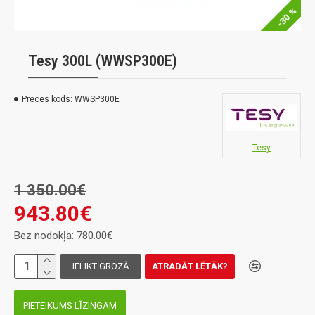
-30 %
Tesy 300L (WWSP300E)
Preces kods:
WWSP300E
Tesy
1 350.00€
943.80€
Bez nodokļa: 780.00€
IELIKT GROZĀ
ATRADĀT LĒTĀK?
PIETEIKUMS LĪZINGAM