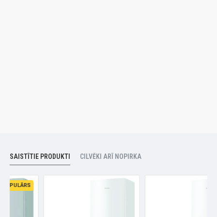
SAISTĪTIE PRODUKTI
CILVĒKI ARĪ NOPIRKA
PULĀRS