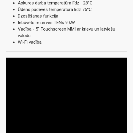
Apkures darba temperatūra līdz −28°C
Ūdens padeves temperatūra līdz 75°C
Dzesēšanas funkcija
Iebūvēts rezerves TENs 9 kW
Vadība - 5" Touchscreen MMI ar krievu un latviešu
valodu
Wi-Fi vadība