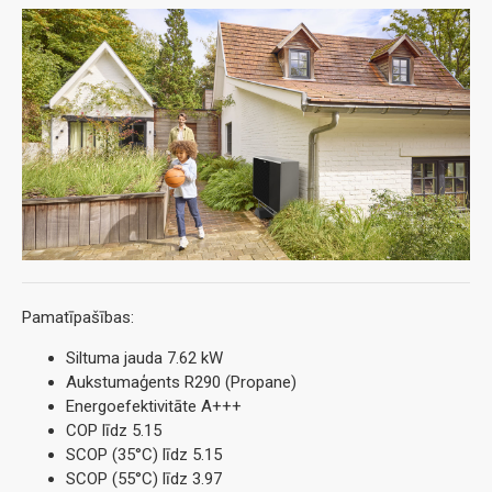
Pamatīpašības:
Siltuma jauda 7.62 kW
Aukstumaģents R290 (Propane)
Energoefektivitāte A+++
COP līdz 5.15
SCOP (35°C) līdz 5.15
SCOP (55°C) līdz 3.97