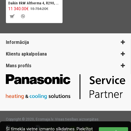
Daikin 8kW Altherma 4, R290, 400V
11 340.00€
15 754.20€
Informācija
Klientu apkalpošana
Mans profils
Copyright © 2020, Ecomaja.lv. Visas tiesības aizsargātas
Šī tīmekļa vietne izmanto sīkdatnes. Piekrītot