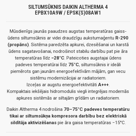
SILTUMSŪKNIS DAIKIN ALTHERMA 4
EPBX10A9W / EPSK(S)08AW1
Mūsdienīgs jaunās paaudzes augstas temperatūras gaiss-
ūdens siltumsūknis ar videi draudzīgu aukstumaģentu
R-290
(propāns)
. Sistēma paredzēta apkurei, dzesēšanai un karstā
ūdens sagatavošanai, nodrošinot stabilu darbību pat pie āra
temperatūras līdz
−28°C
. Pateicoties augstajai ūdens
padeves temperatūrai līdz
75°C
, siltumsūknis ir ideāli
piemērots gan jaunām energoefektīvām mājām, gan vecu
sistēmu modernizācijai ar radiatoriem.
Izceļas ar augstu energoefektivitāti
A+++
.
Kompaktais iekšējais hidromodulis viegli integrējas modernās
apkures sistēmās ar siltajām grīdām un radiatoriem.
Daikin Altherma 4 nodrošina
70–75°C padeves temperatūru
tikai ar siltumsūkņa kompresora darbību bez elektriskā
sildītāja aktivizēšanas
pie āra gaisa temperatūras −15°C.