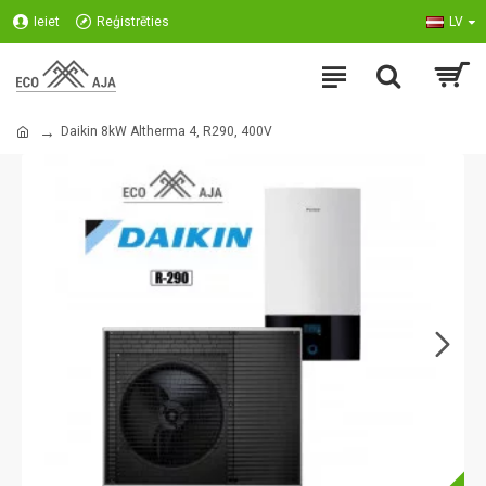
Ieiet
Reģistrēties
LV
Daikin 8kW Altherma 4, R290, 400V