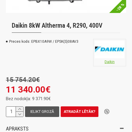
-28 %
Daikin 8kW Altherma 4, R290, 400V
Preces kods:
EPBX10A9W / EPSK(S)08AV3
Daikin
15 754.20€
11 340.00€
Bez nodokļa: 9 371.90€
IELIKT GROZĀ
ATRADĀT LĒTĀK?
APRAKSTS