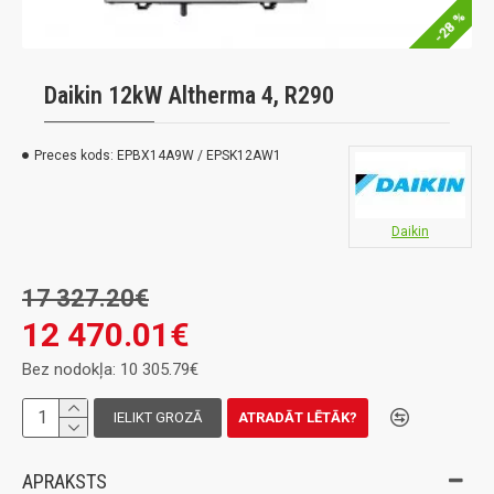
-28 %
Daikin 12kW Altherma 4, R290
Preces kods:
EPBX14A9W / EPSK12AW1
Daikin
17 327.20€
12 470.01€
Bez nodokļa: 10 305.79€
IELIKT GROZĀ
ATRADĀT LĒTĀK?
APRAKSTS