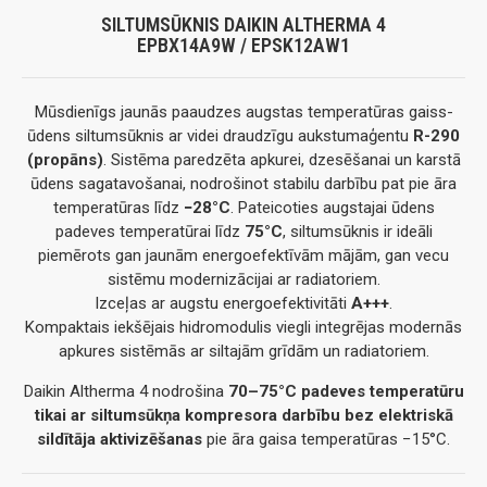
SILTUMSŪKNIS DAIKIN ALTHERMA 4
EPBX14A9W / EPSK12AW1
Mūsdienīgs jaunās paaudzes augstas temperatūras gaiss-
ūdens siltumsūknis ar videi draudzīgu aukstumaģentu
R-290
(propāns)
. Sistēma paredzēta apkurei, dzesēšanai un karstā
ūdens sagatavošanai, nodrošinot stabilu darbību pat pie āra
temperatūras līdz
−28°C
. Pateicoties augstajai ūdens
padeves temperatūrai līdz
75°C
, siltumsūknis ir ideāli
piemērots gan jaunām energoefektīvām mājām, gan vecu
sistēmu modernizācijai ar radiatoriem.
Izceļas ar augstu energoefektivitāti
A+++
.
Kompaktais iekšējais hidromodulis viegli integrējas modernās
apkures sistēmās ar siltajām grīdām un radiatoriem.
Daikin Altherma 4 nodrošina
70–75°C padeves temperatūru
tikai ar siltumsūkņa kompresora darbību bez elektriskā
sildītāja aktivizēšanas
pie āra gaisa temperatūras −15°C.