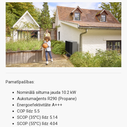
Pamatīpašības:
Nominālā siltuma jauda 10.2 kW
Aukstumaģents R290 (Propane)
Energoefektivitāte A+++
COP līdz 5.5
SCOP (35°C) līdz 5.14
SCOP (55°C) līdz 4.04