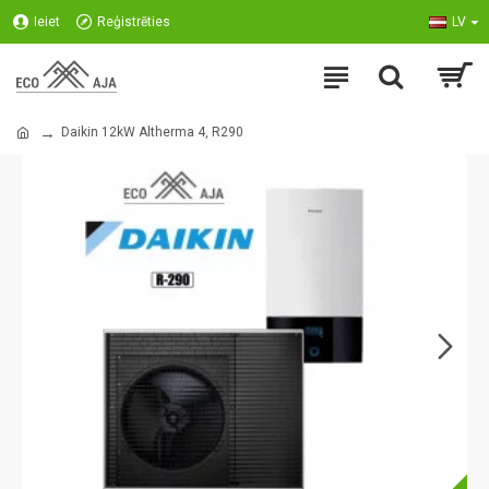
Ieiet
Reģistrēties
LV
Daikin 12kW Altherma 4, R290