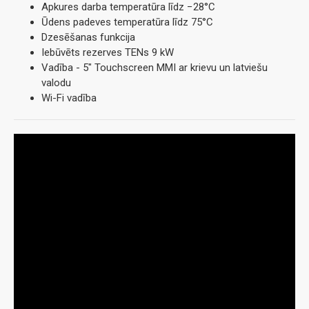
Apkures darba temperatūra līdz −28°C
Ūdens padeves temperatūra līdz 75°C
Dzesēšanas funkcija
Iebūvēts rezerves TENs 9 kW
Vadība - 5" Touchscreen MMI ar krievu un latviešu
valodu
Wi-Fi vadība