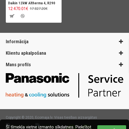
Daikin 12kW Altherma 4, R290
12 470.01€
17 327.20€
Informācija
Klientu apkalpošana
Mans profils
Copyright © 2020, Ecomaja.lv. Visas tiesības aizsargātas
Šī tīmekļa vietne izmanto sīkdatnes. Piekrītot