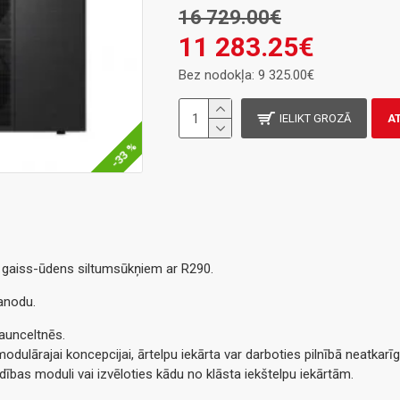
16 729.00€
11 283.25€
Bez nodokļa: 9 325.00€
IELIKT GROZĀ
A
-33 %
 gaiss-ūdens siltumsūkņiem ar R290.
 anodu.
aunceltnēs.
dulārajai koncepcijai, ārtelpu iekārta var darboties pilnībā neatkarīgi
adības moduli vai izvēloties kādu no klāsta iekštelpu iekārtām.