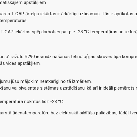
matiskajiem apstākļiem.
area T-CAP ārtelpu iekārtas ir ārkārtīgi uzticamas. Tās ir aprīkotas
 temperatūras.
 T-CAP iekārtas spēj darboties pat pie -28 °C temperatūras un uztur
sonic” ražotu R290 iesmidzināšanas tehnoloģijas skrūves tipa kompre
jās vides apstākļiem.
ājumu jūsu mājoklim neatkarīgi no tā izmēriem.
nu vai bivalentas sistēmas uzstādīšanu, kā arī ir ideāli piemērots ra
temperatūra nokrītas līdz -28 °C.
rstā ūdenstemperatūru bez elektriskā sildītāja palīdzības, tādēļ tver