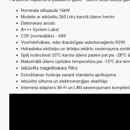
Nominala siltujauda 16kW
Modelis ar iebūvētu 260 Litru karstā ūdens tvertni
Elektriskais anods
A+++ System Label
COP (nominālāis) - 4.89
Visefektīvākais
,
videi draudzīgais aukstumaģents R290
Hidrauliska iekštelpu un ārtelpu iekārtu savienojuma sist
Spēj nodrošinat 55°С karsta ūdens padevi pat pie -28°С 
Maksimālā ūdens izplūdes temperatūra pie -15°С āra tem
Iebūvēts magnētiskais filtrs
Dzesēšanas funkcija vasarā standarta aprīkojuma
Iebūvēts siltuma un elektroenerģijas skaitītājs
Interneta adapters Wi-Fi un LAN savienojumam komplekt