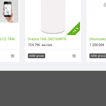
-14 %
Panasonic Smart Cloud CZ-TAW1B (Wi-FI)
Dražice 160L OKC160NTR
Siltumsūk
724.79€
1 200.00€
847.00€
Ielikt grozā
Ielikt grozā