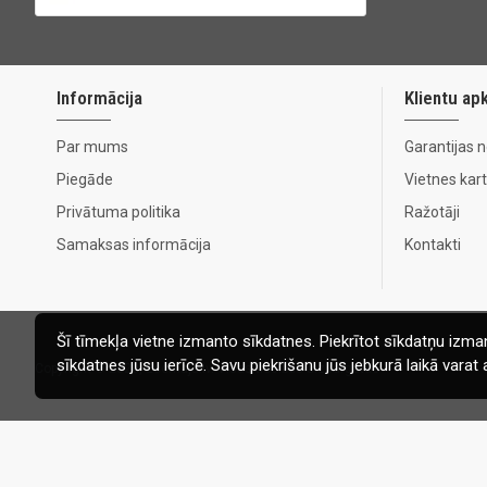
Informācija
Klientu ap
Par mums
Garantijas 
Piegāde
Vietnes kar
Privātuma politika
Ražotāji
Samaksas informācija
Kontakti
Šī tīmekļa vietne izmanto sīkdatnes. Piekrītot sīkdatņu izman
sīkdatnes jūsu ierīcē. Savu piekrišanu jūs jebkurā laikā vara
Copyright © 2020, Ecomaja.lv. Visas tiesības aizsargātas