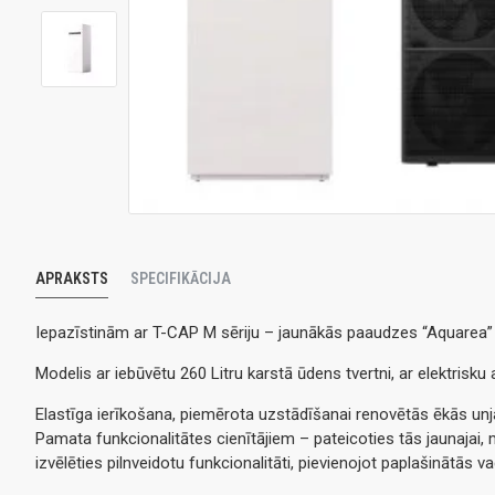
APRAKSTS
SPECIFIKĀCIJA
Iepazīstinām ar T-CAP M sēriju – jaunākās paaudzes “Aquarea”
Modelis ar iebūvētu 260 Litru karstā ūdens tvertni, ar elektrisku
Elastīga ierīkošana, piemērota uzstādīšanai renovētās ēkās unj
Pamata funkcionalitātes cienītājiem – pateicoties tās jaunajai, mo
izvēlēties pilnveidotu funkcionalitāti, pievienojot paplašinātās v