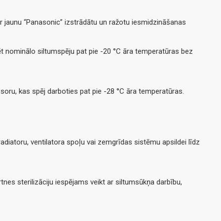
 ar jaunu “Panasonic” izstrādātu un ražotu iesmidzināšanas
ēt nominālo siltumspēju pat pie -20 °C āra temperatūras bez
soru, kas spēj darboties pat pie -28 °C āra temperatūras.
diatoru, ventilatora spoļu vai zemgrīdas sistēmu apsildei līdz
tnes sterilizāciju iespējams veikt ar siltumsūkņa darbību,