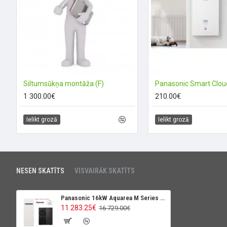
Siltumsūkņa montāža (F)
1 300.00€
210.00€
Ielikt grozā
Ielikt grozā
NESEN SKATĪTS
VISVAIRĀK SKATĪTS
Panasonic 16kW Aquarea M Series Hydraulic T-CAP (R290), All in One, 260L, ar elektrisku anodu
11 283.25€
16 729.00€