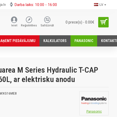
Darba laiks: 10:00 - 16:00
a.lv
LV
0 prece(s) - 0.00€
Ieiet
Reģistrēties
Salīdzināt
SАŅEMT PIEDĀVĀJUMU
KALKULATORS
PANASONIC
KONTAKT
area M Series Hydraulic T-CAP
260L, ar elektrisku anodu
-WXG16ME8
Panasonic