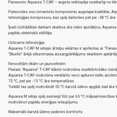
Panasonic Aquarea T-CAP – augsta veiktspēja neatkarīgi no kli
Pateicoties visu izmantoto komponentu augstajai kvalitātei, Aqu
tehnoloģijas kompresoru, kas spēj darboties pat pie -28 °C āra
Īpaši izstrādātas darbam skarbos āra vides apstākļos, Aquarea
papildu elektriskā sildītāja.
Uzticama tehnoloģija.
Aquarea T-CAP M sērijas ārtelpu iekārtas ir aprīkotas ar “Pana
“Bluefin” ārējā siltummaiņa aizsargpārklājums skarbiem apkārtē
Renovētām ēkām un jaunceltnēm.
Plašais “Aquarea” T-CAP klāsts nodrošina visatbilstošāko risin
Aquarea T-CAP nodrošina vienkāršu veco apkures katlu aizvietoša
75 °C, pat pie -15 °C āra temperatūras.
Turklāt tas spēj nodrošināt 55 °C karstā ūdens apgādi, kad āra 
Aquarea M sērija spēj sasniegt līdz par 65 °C mājsaimniecības ka
nodrošinot papildu enerģijas ietaupījumu.
Maksimāls karstā ūdens padeves komforts.