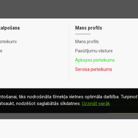
kalpošana
Mans profils
noteikumi
Mans profils
te
Pasūtījumu vēsture
Apkopes pieteikums
Servisa pieteikums
tošanai, tiks nodrošināta tīmekļa vietnes optimāla darbība. Turpinot 
t atsaukt, nodzēšot saglabātās sīkdatnes.
Uzzināt vairāk