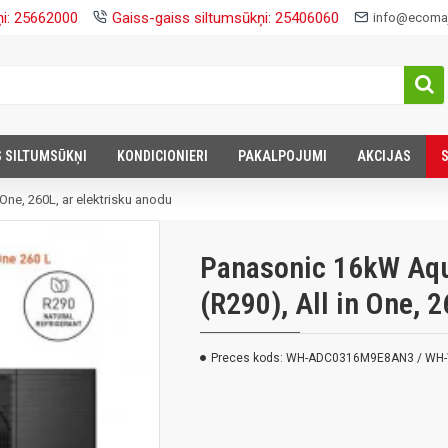
ņi: 25662000
Gaiss-gaiss siltumsūkņi: 25406060
info@ecomaj
S SILTUMSŪKŅI
KONDICIONIERI
PAKALPOJUMI
AKCIJAS
One, 260L, ar elektrisku anodu
Panasonic 16kW Aqu
(R290), All in One, 
Preces kods:
WH-ADC0316M9E8AN3 / WH