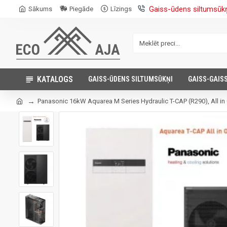
Gaiss-ūdens siltumsūk
Sākums
Piegāde
Līzings
KATALOGS
GAISS-ŪDENS SILTUMSŪKŅI
GAISS-GAIS
Panasonic 16kW Aquarea M Series Hydraulic T-CAP (R290), All in 