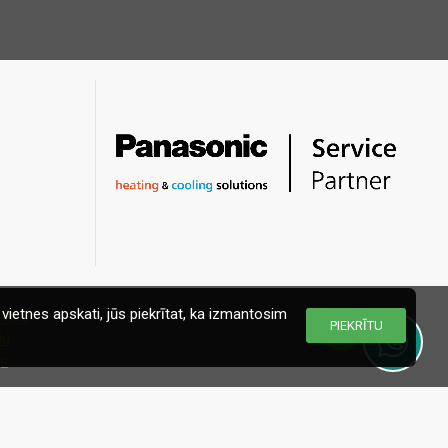
vietnes apskati, jūs piekrītat, ka izmantosim
PIEKRĪTU