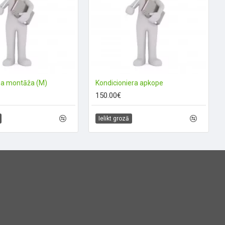
ņa montāža (M)
Kondicioniera apkope
150.00€
Ielikt grozā