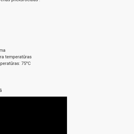
ēma
āra temperatūras
peratūras: 75°С
ā