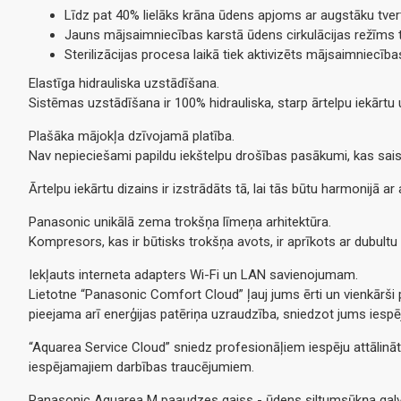
Līdz pat 40% lielāks krāna ūdens apjoms ar augstāku tve
Jauns mājsaimniecības karstā ūdens cirkulācijas režīms tū
Sterilizācijas procesa laikā tiek aktivizēts mājsaimniecība
Elastīga hidrauliska uzstādīšana.
Sistēmas uzstādīšana ir 100% hidrauliska, starp ārtelpu iekārtu 
Plašāka mājokļa dzīvojamā platība.
Nav nepieciešami papildu iekštelpu drošības pasākumi, kas saist
Ārtelpu iekārtu dizains ir izstrādāts tā, lai tās būtu harmonijā a
Panasonic unikālā zema trokšņa līmeņa arhitektūra.
Kompresors, kas ir būtisks trokšņa avots, ir aprīkots ar dubult
Iekļauts interneta adapters Wi-Fi un LAN savienojumam.
Lietotne “Panasonic Comfort Cloud” ļauj jums ērti un vienkārši p
pieejama arī enerģijas patēriņa uzraudzība, sniedzot jums iesp
“Aquarea Service Cloud” sniedz profesionāļiem iespēju attālināti
iespējamajiem darbības traucējumiem.
Panasonic Aquarea M paaudzes gaiss - ūdens siltumsūkņa galv