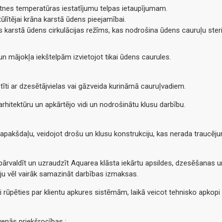
rtnes temperatūras iestatījumu telpas ietaupījumam.
lītējai krāna karstā ūdens pieejamībai.
s karstā ūdens cirkulācijas režīms, kas nodrošina ūdens cauruļu steril
un mājokļa iekštelpām izvietojot tikai ūdens caurules.
īti ar dzesētājvielas vai gāzveida kurināmā cauruļvadiem.
r arhitektūru un apkārtējo vidi un nodrošinātu klusu darbību.
u apakšdaļu, veidojot drošu un klusu konstrukciju, kas nerada traucē
ārvaldīt un uzraudzīt Aquarea klāsta iekārtu apsildes, dzesēšanas un 
ēju vēl vairāk samazināt darbības izmaksas.
 rūpēties par klientu apkures sistēmām, laikā veicot tehnisko apkopi 
enās priekšrocības :