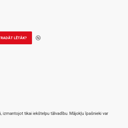
TRADĀT LĒTĀK?
, izmantojot tikai iekštelpu tālvadību. Mājokļu īpašnieki var