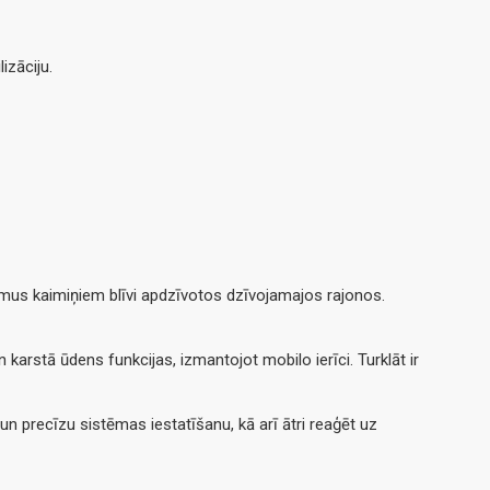
izāciju.
jumus kaimiņiem blīvi apdzīvotos dzīvojamajos rajonos.
karstā ūdens funkcijas, izmantojot mobilo ierīci. Turklāt ir
un precīzu sistēmas iestatīšanu, kā arī ātri reaģēt uz