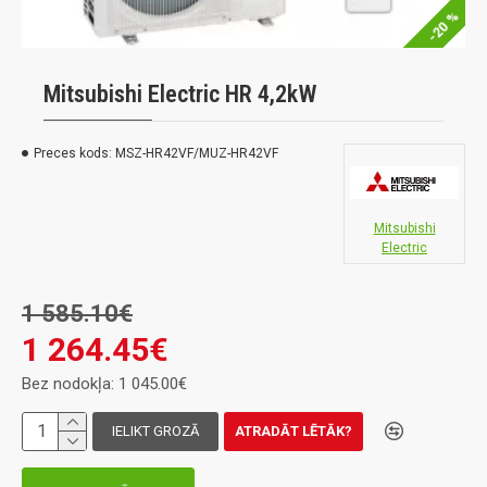
-20 %
Mitsubishi Electric HR 4,2kW
Preces kods:
MSZ-HR42VF/MUZ-HR42VF
Mitsubishi
Electric
1 585.10€
1 264.45€
Bez nodokļa: 1 045.00€
IELIKT GROZĀ
ATRADĀT LĒTĀK?