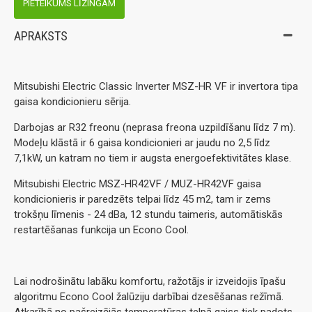
PIETEIKUMS LĪZINGAM
APRAKSTS
Mitsubishi Electric Classic Inverter MSZ-HR VF ir invertora tipa
gaisa kondicionieru sērija.
Darbojas ar R32 freonu (neprasa freona uzpildīšanu līdz 7 m).
Modeļu klāstā ir 6 gaisa kondicionieri ar jaudu no 2,5 līdz
7,1kW, un katram no tiem ir augsta energoefektivitātes klase.
Mitsubishi Electric MSZ-HR42VF / MUZ-HR42VF gaisa
kondicionieris ir paredzēts telpai līdz 45 m2, tam ir zems
trokšņu līmenis - 24 dBa, 12 stundu taimeris, automātiskās
restartēšanas funkcija un Econo Cool.
Lai nodrošinātu labāku komfortu, ražotājs ir izveidojis īpašu
algoritmu Econo Cool žalūziju darbībai dzesēšanas režīmā.
Atkarībā no pašreizējās temperatūras telpā gaiss tiek padots