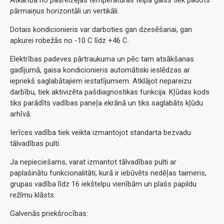
pārmaiņus horizontāli un vertikāli.
Dotais kondicionieris var darboties gan dzesēšanai, gan
apkurei robežās no -10 C līdz +46 C.
Elektrības padeves pārtraukuma un pēc tam atsākšanas
gadījumā, gaisa kondicionieris automātiski ieslēdzas ar
iepriekš saglabātajiem iestatījumiem. Atklājot nepareizu
darbību, tiek aktivizēta pašdiagnostikas funkcija. Kļūdas kods
tiks parādīts vadības paneļa ekrānā un tiks saglabāts kļūdu
arhīvā.
Ierīces vadība tiek veikta izmantojot standarta bezvadu
tālvadības pulti.
Ja nepieciešams, varat izmantot tālvadības pulti ar
paplašinātu funkcionalitāti, kurā ir iebūvēts nedēļas taimeris,
grupas vadība līdz 16 iekštelpu vienībām un plašs papildu
režīmu klāsts.
Galvenās priekšrocības: